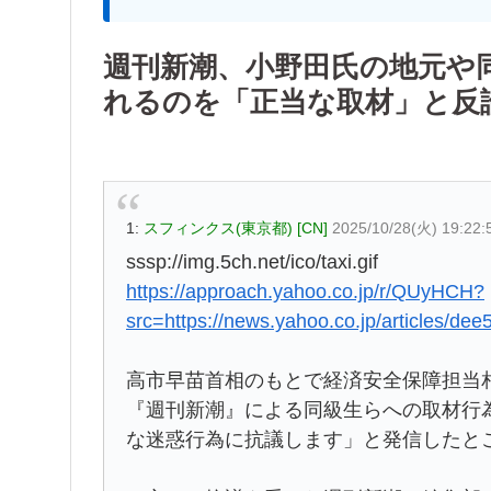
週刊新潮、小野田氏の地元や
れるのを「正当な取材」と反
1:
スフィンクス(東京都) [CN]
2025/10/28(火) 19:22
sssp://img.5ch.net/ico/taxi.gif
https://approach.yahoo.co.jp/r/QUyHCH?
src=https://news.yahoo.co.jp/articles/
高市早苗首相のもとで経済安全保障担当
『週刊新潮』による同級生らへの取材行
な迷惑行為に抗議します」と発信したと