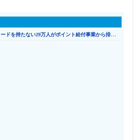
共産党「これは酷い…京都市でマイナンバーカードを持たない29万人がポイント給付事業から排除された」