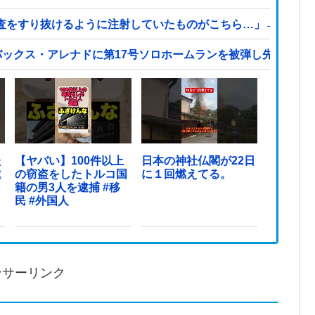
査をすり抜けるように注射していたものがこちら…」→「恥ず
バックス・アレナドに第17号ソロホームランを被弾し先制を許
た
【ヤバい】100件以上
日本の神社仏閣が22日
逮
の窃盗をしたトルコ国
に１回燃えてる。
籍の男3人を逮捕 #移
民 #外国人
ンサーリンク