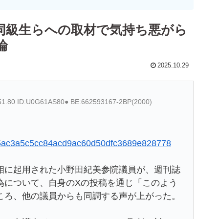
同級生らへの取材で気持ち悪がら
論
2025.10.29
:51.80 ID:U0G61AS80● BE:662593167-2BP(2000)
dee5ac3a5c5cc84acd9ac60d50dfc3689e828778
相に起用された小野田紀美参院議員が、週刊誌
為について、自身のXの投稿を通じ「このよう
ころ、他の議員からも同調する声が上がった。