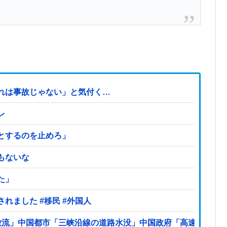
れは事故じゃない」と気付く…
レ
とするのを止めろ」
もないな
た」
神社に住み着いていたネパール国籍の男が逮捕されました #移民 #外国人
放流」中国都市「三峡沿線の道路水没」中国政府「高速道路封