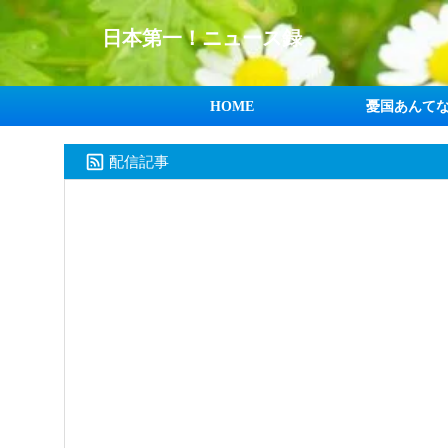
日本第一！ニュース録
HOME
憂国あんて
配信記事