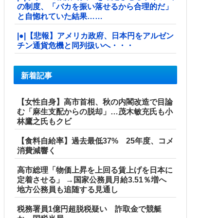
の制度、「バカを振い落せるから合理的だ」
と自惚れていた結果……
|●|【悲報】アメリカ政府、日本円をアルゼン
チン通貨危機と同列扱いへ・・・
新着記事
【女性自身】高市首相、秋の内閣改造で目論
む「麻生支配からの脱却」…茂木敏充氏も小
林鷹之氏もクビ
【食料自給率】過去最低37% 25年度、コメ
消費減響く
高市総理「物価上昇を上回る賃上げを日本に
定着させる」 →国家公務員月給3.51％増へ
地方公務員も追随する見通し
税務署員1億円超脱税疑い 詐取金で競艇