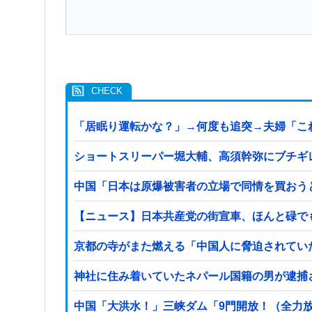
「居眠り運転かな？」→何度も追突→夫婦「こ
ショートスリーパー堀大輔、高須幹弥にブチギ
中国「日本は原爆被害者の立場で同情を買おう
【ニュース】日本共産党の街宣車、ほんと碌で
京都の寺がまた燃える「中国人に脅迫されてい
中国「大洪水！」三峡ダム「9門開放！（全力