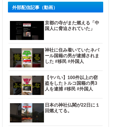
外部配信記事（動画）
かしい…（ブルブル」＝韓国の反応
す他
京都の寺がまた燃える「中
国人に脅迫されていた」
神社に住み着いていたネパ
ール国籍の男が逮捕されま
した #移民 #外国人
【ヤバい】100件以上の窃
盗をしたトルコ国籍の男3
人を逮捕 #移民 #外国人
日本の神社仏閣が22日に１
回燃えてる。