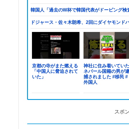
韓国人「過去のW杯で韓国代表がドーピング検
ドジャース・佐々木朗希、2回にダイヤモンド
京都の寺がまた燃える
神社に住み着いてい
「中国人に脅迫されて
ネパール国籍の男が
いた」
捕されました #移民 #
外国人
スポ