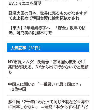
EVよりエコを証明
経済大国の日本、世界に売るものがなさすぎ
て史上初めて韓国台湾に輸出額抜かされ
【東大】2年連続赤字へ 「貯金」数年で枯
渇、研究者の削減不可避
人気記事（30日）
NY市長マムダニ氏無惨！富裕層の流出で1.1
兆円が消える。NYから出て行かないでと懇願
も
中国人に聞いた「一番悪いと思う国は？」
→1位中国
麻生氏「2千年にわたって同じ王朝など世界中
に日本しかない」 →蓮舫「私からすれば『だ