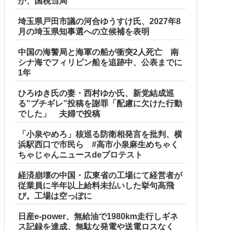
か、国税当局
埼玉県戸田市議の河合ゆうすけ氏、2027年8
月の埼玉県知事選への立候補を表明
中国の海警局と海軍の船が衝突2人死亡 南
シナ海でフィリピン船を追跡中、公表までに
1年
ひろゆき氏の妻・西村ゆか氏、新党結成巡
る”ブチギレ”投稿を謝罪「配慮に欠けた行動
でした」 夫婦で投稿
「小泉やめろ」核巡る防衛相発言を批判、横
浜駅西口で市民ら #高市小泉麻生めちゃく
ちゃじゃんニュースdeプロテスト
経済崩壊の中国・広東省の工場にて経営者が
従業員に半年以上給料未払いした挙句高飛
び。工場は空っぽに
日産e-power、無給油で1980km走行しギネ
ス記録を達成、無駄な発電や送電ロスなく