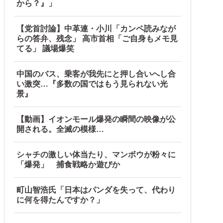
から？』」
【党首討論】中革連・小川「カンペ読みなが
らの答弁、残念」 高市首相「ご自身もメモ見
てる」 議場爆笑
中国のバス、乗客が我先にと押し合いへし合
い激突…『多数の国ではもう見られない光
景』
【動画】イオンモール爆発の瞬間の映像が公
開される。全滅の模様…
シャチの激しい体当たり、マンボウが粉々に
「爆発」 捕食戦略か遊びか
町山智浩氏「日本はパンダを失って、代わり
に何を得たんですか？」
鎖！」中国ダム「緊急放流に合わせて開門（土砂崩れ発生」→