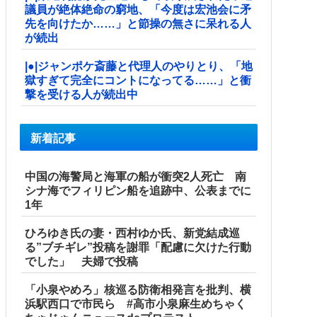
議員が絶体絶命の窮地、「今度は宏池会に矛
先を向けたか……」と節操の無さに呆れる人
が続出
|●|ジャンポケ斎藤と代理人のやりとり、「地
獄すぎて完全にコントになってる……」と衝
撃を受ける人が続出中
新着記事
中国の海警局と海軍の船が衝突2人死亡 南
シナ海でフィリピン船を追跡中、公表までに
1年
ひろゆき氏の妻・西村ゆか氏、新党結成巡
る”ブチギレ”投稿を謝罪「配慮に欠けた行動
でした」 夫婦で投稿
「小泉やめろ」核巡る防衛相発言を批判、横
浜駅西口で市民ら #高市小泉麻生めちゃく