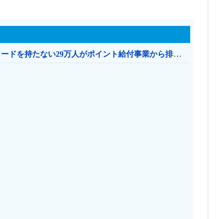
共産党「これは酷い…京都市でマイナンバーカードを持たない29万人がポイント給付事業から排除された」