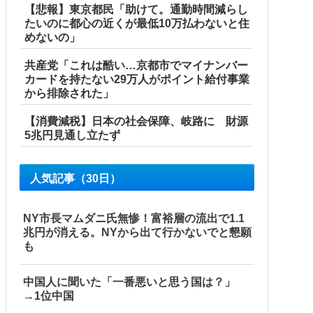
【悲報】東京都民「助けて。通勤時間減らし
たいのに都心の近くが最低10万払わないと住
めないの」
共産党「これは酷い…京都市でマイナンバー
カードを持たない29万人がポイント給付事業
から排除された」
【消費減税】日本の社会保障、岐路に 財源
wwwwwwwwwwwwwwwwwwwwww他
5兆円見通し立たず
人気記事（30日）
NY市長マムダニ氏無惨！富裕層の流出で1.1
兆円が消える。NYから出て行かないでと懇願
も
中国人に聞いた「一番悪いと思う国は？」
→1位中国