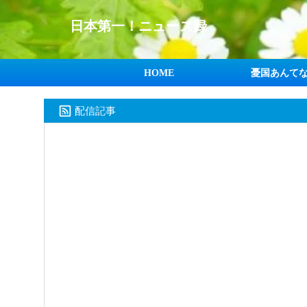
日本第一！ニュース録
HOME
憂国あんて
配信記事