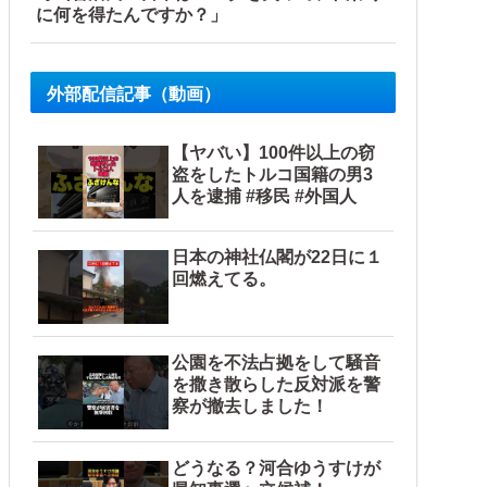
に何を得たんですか？」
外部配信記事（動画）
【ヤバい】100件以上の窃
盗をしたトルコ国籍の男3
人を逮捕 #移民 #外国人
日本の神社仏閣が22日に１
回燃えてる。
公園を不法占拠をして騒音
を撒き散らした反対派を警
察が撤去しました！
どうなる？河合ゆうすけが