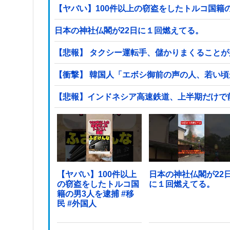
日本の神社仏閣が22日に１回燃えてる。
【悲報】 タクシー運転手、儲かりまくること
【衝撃】 韓国人「エボシ御前の声の人、若い
【悲報】インドネシア高速鉄道、上半期だけで前年の
【ヤバい】100件以上
日本の神社仏閣が22
の窃盗をしたトルコ国
に１回燃えてる。
籍の男3人を逮捕 #移
民 #外国人