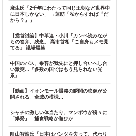
麻生氏「2千年にわたって同じ王朝など世界中
に日本しかない」 →蓮舫「私からすれば『だ
から？』」
【党首討論】中革連・小川「カンペ読みなが
らの答弁、残念」 高市首相「ご自身もメモ見
てる」 議場爆笑
中国のバス、乗客が我先にと押し合いへし合
い激突…『多数の国ではもう見られない光
景』
【動画】イオンモール爆発の瞬間の映像が公
開される。全滅の模様…
シャチの激しい体当たり、マンボウが粉々に
「爆発」 捕食戦略か遊びか
町山智浩氏「日本はパンダを失って、代わり