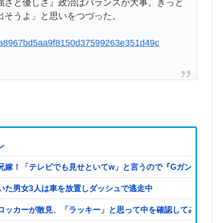
強さと優しさ』政治はバランスが大事。きっと
出そうよ」と思いをつづった。
6577a8967bd5aa9f8150d37599263e351d49c
レ
兄嫁！「テレビでも見せといてw」と言うので『Gガンダム』
いた男女3人は車を放置しダッシュで逃走中
ロッカーが散見、「ラッキー」と思って中を確認してみると…