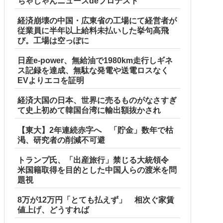
ちゃじゃんニュースdeプロテスト
経済崩壊の中国・広東省の工場にて経営者が
従業員に半年以上給料未払いした挙句高飛
び。工場は空っぽに
日産e-power、無給油で1980km走行しギネ
ス記録を達成、無駄な発電や送電ロスなく
EVよりエコを証明
経済大国の日本、世界に売るものがなさすぎ
て史上初めて韓国台湾に輸出額抜かされ
【東大】2年連続赤字へ 「貯金」数年で枯
渇、研究者の削減不可避
トランプ氏、「出産旅行」禁じる大統領令
を一気見させた結果……甥っ子が重度の中二病を発症して家で
米国籍取得を目的とした中国人らの渡米を問
題視
8万が12万円「とても払えず」 相次ぐ家賃
値上げ、どうすれば
…