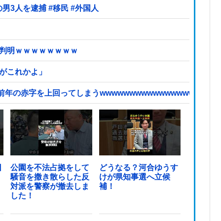
【ヤバい】100件以上の窃盗をしたトルコ国籍の男3人を逮捕 #移民 #外国人
が判明ｗｗｗｗｗｗｗｗ
頃がこれかよ」
赤字を上回ってしまうwwwwwwwwwwwwwwwwwwwwwww
日
公園を不法占拠をして
どうなる？河合ゆうす
騒音を撒き散らした反
けが県知事選へ立候
対派を警察が撤去しま
補！
した！