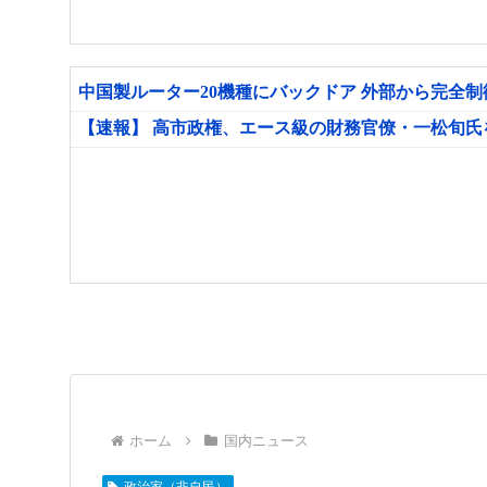
中国製ルーター20機種にバックドア 外部から完全
【速報】 高市政権、エース級の財務官僚・一松旬
ホーム
国内ニュース
政治家（非自民）