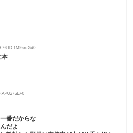
0.76 ID:1M9rxqGd0
辻本
ID:APUz7uE+0
は一番だからな
たんだよ