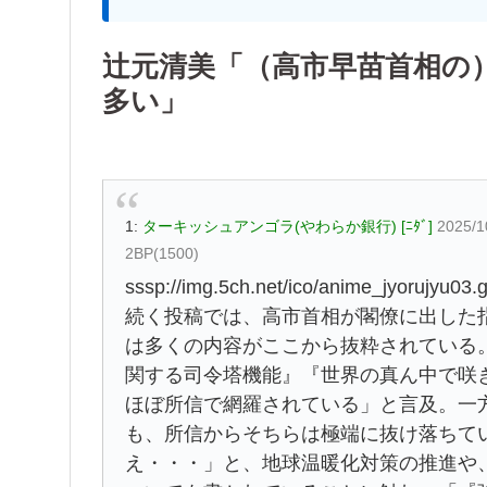
辻元清美「（高市早苗首相の
多い」
1:
ターキッシュアンゴラ(やわらか銀行) [ﾆﾀﾞ]
2025/1
2BP(1500)
sssp://img.5ch.net/ico/anime_jyorujyu03.g
続く投稿では、高市首相が閣僚に出した
は多くの内容がここから抜粋されている
関する司令塔機能』『世界の真ん中で咲
ほぼ所信で網羅されている」と言及。一
も、所信からそちらは極端に抜け落ちて
え・・・」と、地球温暖化対策の推進や