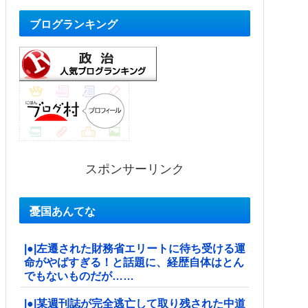
ブログランキング
スポンサーリンク
憂国あんてな
|●|左遷された財務省エリートに待ち受ける運
命がやばすぎる！と話題に、経歴自体はとん
でもないものだが……
|●|某週刊誌が完全逃亡して取り残された中道