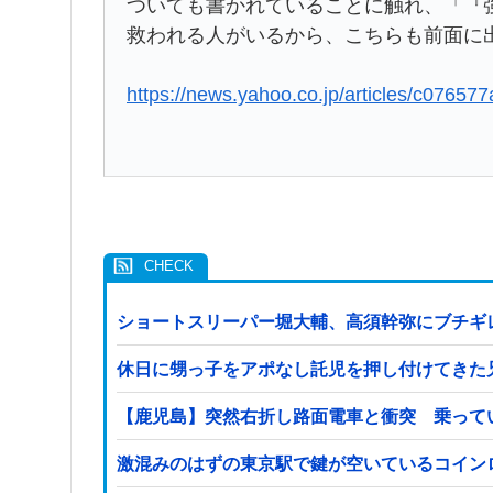
ついても書かれていることに触れ、「『
救われる人がいるから、こちらも前面に
https://news.yahoo.co.jp/articles/c07
ショートスリーパー堀大輔、高須幹弥にブチギ
休日に甥っ子をアポなし託児を押し付けてきた
【鹿児島】突然右折し路面電車と衝突 乗って
激混みのはずの東京駅で鍵が空いているコイン