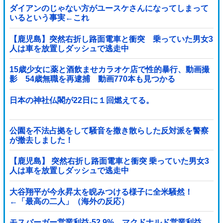
ダイアンのじゃない方がユースケさんになってしまって
いるという事実←これ
【鹿児島】突然右折し路面電車と衝突 乗っていた男女3
人は車を放置しダッシュで逃走中
15歳少女に薬と酒飲ませカラオケ店で性的暴行、動画撮
影 54歳無職を再逮捕 動画770本も見つかる
日本の神社仏閣が22日に１回燃えてる。
公園を不法占拠をして騒音を撒き散らした反対派を警察
が撤去しました！
【鹿児島】 突然右折し路面電車と衝突 乗っていた男女3
人は車を放置しダッシュで逃走中
大谷翔平が今永昇太を睨みつける様子に全米騒然！
←「最高の二人」（海外の反応）
モスバーガー営業利益-52.9%、マクドナルド営業利益