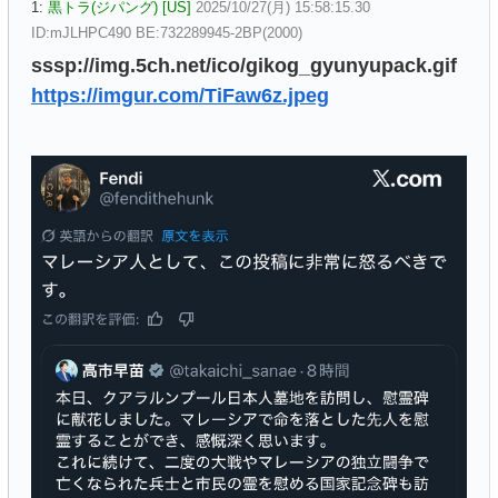
1:
黒トラ(ジパング) [US]
2025/10/27(月) 15:58:15.30
ID:mJLHPC490 BE:732289945-2BP(2000)
sssp://img.5ch.net/ico/gikog_gyunyupack.gif
https://imgur.com/TiFaw6z.jpeg