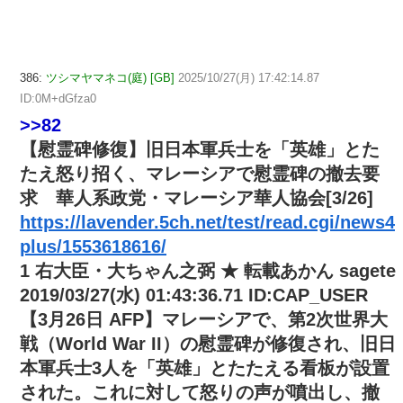
386:
ツシマヤマネコ(庭) [GB]
2025/10/27(月) 17:42:14.87
ID:0M+dGfza0
>>82
【慰霊碑修復】旧日本軍兵士を「英雄」とた
たえ怒り招く、マレーシアで慰霊碑の撤去要
求 華人系政党・マレーシア華人協会[3/26]
https://lavender.5ch.net/test/read.cgi/news4
plus/1553618616/
1 右大臣・大ちゃん之弼 ★ 転載あかん sagete
2019/03/27(水) 01:43:36.71 ID:CAP_USER
【3月26日 AFP】マレーシアで、第2次世界大
戦（World War II）の慰霊碑が修復され、旧日
本軍兵士3人を「英雄」とたたえる看板が設置
された。これに対して怒りの声が噴出し、撤