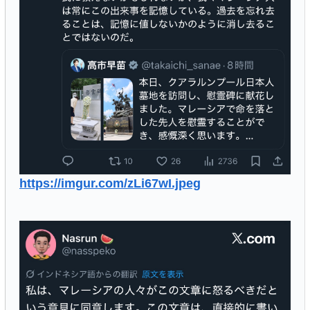
https://imgur.com/zLi67wI.jpeg