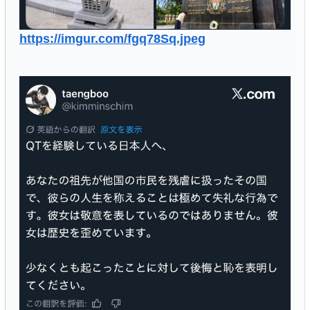
https://imgur.com/fgq78Sq.jpeg