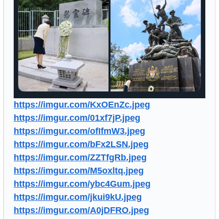
https://imgur.com/KxOEnZc.jpeg
https://imgur.com/01xf7jP.jpeg
https://imgur.com/ofIfmW3.jpeg
https://imgur.com/bFx2LSN.jpeg
https://imgur.com/ZZTfgRb.jpeg
https://imgur.com/M5oxltq.jpeg
https://imgur.com/ybc4Gum.jpeg
https://imgur.com/jkui9kU.jpeg
https://imgur.com/A0jDFRO.jpeg