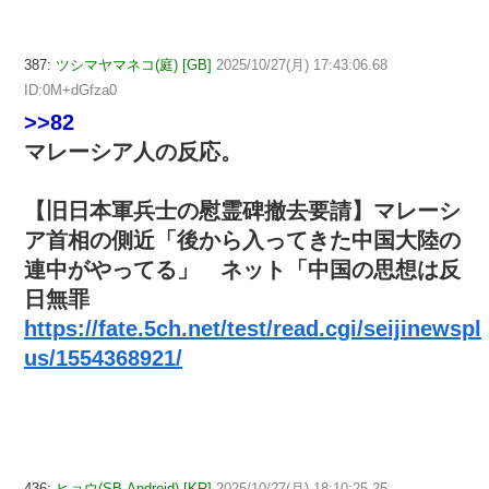
387:
ツシマヤマネコ(庭) [GB]
2025/10/27(月) 17:43:06.68
ID:0M+dGfza0
>>82
マレーシア人の反応。
【旧日本軍兵士の慰霊碑撤去要請】マレーシ
ア首相の側近「後から入ってきた中国大陸の
連中がやってる」 ネット「中国の思想は反
日無罪
https://fate.5ch.net/test/read.cgi/seijinewspl
us/1554368921/
436:
ヒョウ(SB-Android) [KR]
2025/10/27(月) 18:10:25.25