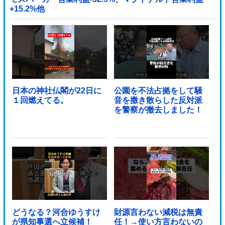
+15.2%他
日本の神社仏閣が22日に
公園を不法占拠をして騒
１回燃えてる。
音を撒き散らした反対派
を警察が撤去しました！
どうなる？河合ゆうすけ
財源言わない減税は無責
が県知事選へ立候補！
任！→使い方言わないの