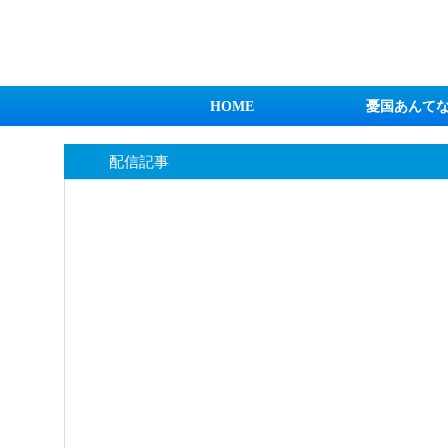
日本第一！ニュース録
HOME
憂国あんて
配信記事