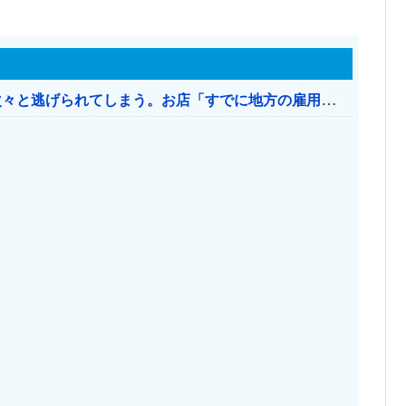
日本のお店、時給1500円でもミャンマー人に次々と逃げられてしまう。お店「すでに地方の雇用は崩壊」