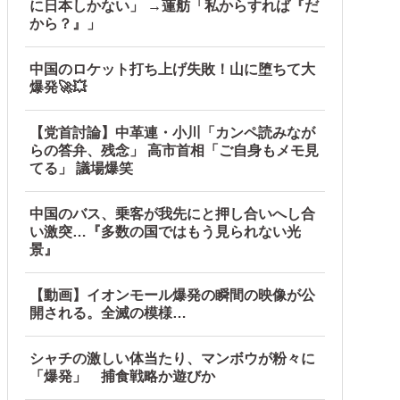
に日本しかない」 →蓮舫「私からすれば『だ
から？』」
中国のロケット打ち上げ失敗！山に堕ちて大
爆発🚀💥
【党首討論】中革連・小川「カンペ読みなが
らの答弁、残念」 高市首相「ご自身もメモ見
てる」 議場爆笑
中国のバス、乗客が我先にと押し合いへし合
い激突…『多数の国ではもう見られない光
景』
【動画】イオンモール爆発の瞬間の映像が公
開される。全滅の模様…
シャチの激しい体当たり、マンボウが粉々に
「爆発」 捕食戦略か遊びか