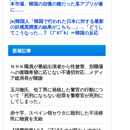
本市場、韓国の自慢の種だった某アプリが遂
に……
|●|韓国人「韓国で行われた日本に対する最新
の好感度調査の結果がこちら…」→「どうし
てこうなった…？（ﾌﾞﾙﾌﾞﾙ」＝韓国の反応
新着記事
ＮＨＫ職員が番組出演者から性被害、別職場
への復職希望に応じない不適切対応…メディ
ア総局長が陳謝
玉川徹氏、包丁男に発砲した警官の行動につ
いて「死刑にならない犯罪を警察官が死刑に
してしまった」
赤十字、スペイン領セウタに殺到した不法移
民に物資を支給