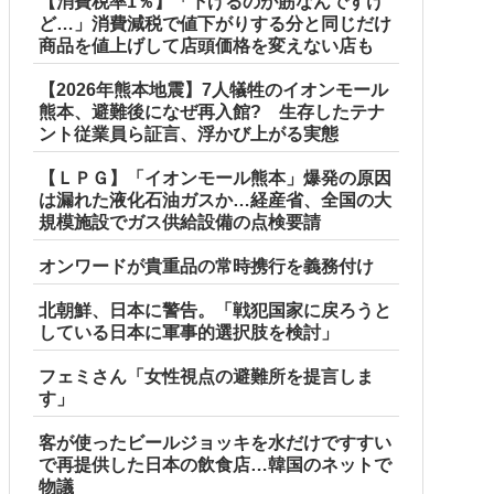
【消費税率1％】「下げるのが筋なんですけ
ど…」消費減税で値下がりする分と同じだけ
商品を値上げして店頭価格を変えない店も
【2026年熊本地震】7人犠牲のイオンモール
熊本、避難後になぜ再入館? 生存したテナ
ント従業員ら証言、浮かび上がる実態
【ＬＰＧ】「イオンモール熊本」爆発の原因
は漏れた液化石油ガスか…経産省、全国の大
規模施設でガス供給設備の点検要請
オンワードが貴重品の常時携行を義務付け
北朝鮮、日本に警告。「戦犯国家に戻ろうと
している日本に軍事的選択肢を検討」
フェミさん「女性視点の避難所を提言しま
す」
客が使ったビールジョッキを水だけですすい
で再提供した日本の飲食店…韓国のネットで
物議
国当局「救助隊動画も削除」台風13号「三峡ダム接近中」→