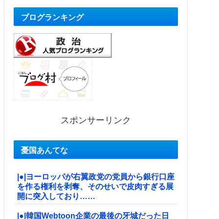
ブログランキング
スポンサーリンク
憂国あんてな
|●|ヨーロッパが右翼政党の党員から銀行口座
を作る権利を剥奪、そのせいで皮肉すぎる展
開に突入しており……
|●|韓国Webtoon企業の最後の牙城だった日