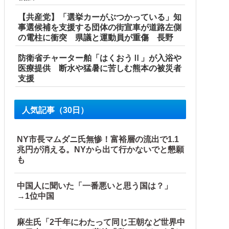
【共産党】「選挙カーがぶつかっている」知
事選候補を支援する団体の街宣車が道路左側
の電柱に衝突 県議と運動員が重傷 長野
ｗｗｗｗｗｗｗｗｗｗｗｗｗｗ他
防衛省チャーター舶「はくおうⅡ」が入浴や
医療提供 断水や猛暑に苦しむ熊本の被災者
支援
人気記事（30日）
NY市長マムダニ氏無惨！富裕層の流出で1.1
兆円が消える。NYから出て行かないでと懇願
も
中国人に聞いた「一番悪いと思う国は？」
→1位中国
麻生氏「2千年にわたって同じ王朝など世界中