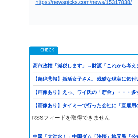
https://newspicks.com/news/15317838/
高市政権「減税します」→財源「これから考え
【超絶悲報】婚活女子さん、残酷な現実に気付
【画像あり】えっ、ワイ氏の「貯金」・・・多
【画像あり】タイミーで行った会社に「直雇用
RSSフィードを取得できません
中国「大洪水！」中国ダム「決壊」地元民「公