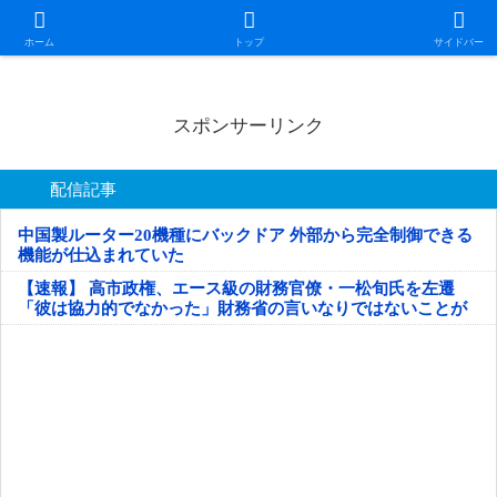
日本第一！ニュース録
ホーム
トップ
サイドバー
スポンサーリンク
配信記事
中国製ルーター20機種にバックドア 外部から完全制御できる
機能が仕込まれていた
【速報】 高市政権、エース級の財務官僚・一松旬氏を左遷
「彼は協力的でなかった」財務省の言いなりではないことが
判明