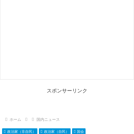
スポンサーリンク
ホーム
国内ニュース
政治家（非自民）
政治家（自民）
国会