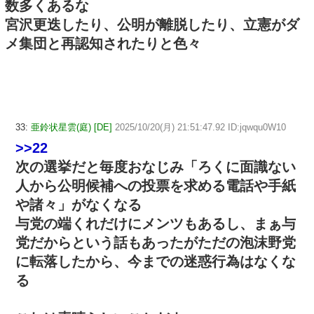
数多くあるな
宮沢更迭したり、公明が離脱したり、立憲がダ
メ集団と再認知されたりと色々
33:
亜鈴状星雲(庭) [DE]
2025/10/20(月) 21:51:47.92 ID:jqwqu0W10
>>22
次の選挙だと毎度おなじみ「ろくに面識ない
人から公明候補への投票を求める電話や手紙
や諸々」がなくなる
与党の端くれだけにメンツもあるし、まぁ与
党だからという話もあったがただの泡沫野党
に転落したから、今までの迷惑行為はなくな
る