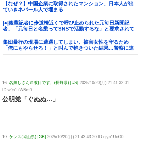
【なぜ？】中国企業に取得されたマンション、日本人が出
ていきネパール人で埋まる
|●|後輩記者に歩道橋近くで呼び止められた元毎日新聞記
者、「元毎日と名乗ってSNSで活動するな」と要求されて
しまい……
集団暴行の現場に遭遇してしまい、被害女性を守るため
「俺にもやらせろ！」と叫んで抱きついた結果…警察に連
行され〇〇扱いされる悲劇へ←機転を利かせた結果が裏目
に出すぎて惨事
16:
名無しさん＠涙目です。(長野県) [US]
2025/10/20(月) 21:41:32.01
ID:w9p1+WBm0
公明党「ぐぬぬ…」
19:
ケレス(岡山県) [GB]
2025/10/20(月) 21:43:43.20 ID:njyp1UxG0