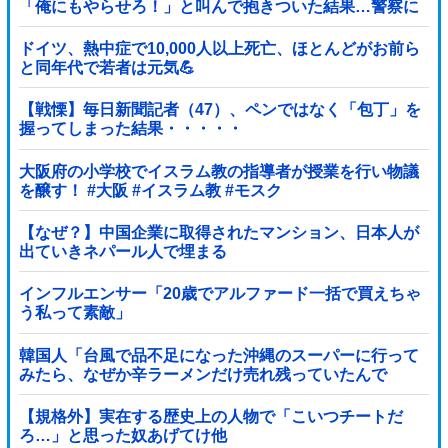
「俺にもやらせろ！」と叫んで抱きついた結果…警察に
連行され〇〇扱いされる悲劇へ←機転を利かせた結果が
裏目に出すぎて惨事
ドイツ、熱中症で10,000人以上死亡、ほとんどがお前ら
と同年代で若者は元気💪
【戦慄】毎日新聞記者（47）、ペンではなく「包丁」を
握ってしまった結果・・・・・
大阪府の小学校でイスラム教の指導者が授業を行い物議
を醸す！ #大阪 #イスラム教 #モスク
【なぜ？】中国企業に取得されたマンション、日本人が
出ていきネパール人で埋まる
インフルエンサー「20歳でアルファード一括で買えちゃ
う私って素敵」
韓国人「台風で品不足になった沖縄のスーパーに行って
みたら、なぜか辛ラーメンだけ売れ残っていたんで
す…」
【規格外】実在する歴史上の人物で「こいつチートだ
ろ…」と思った奴あげてけ他