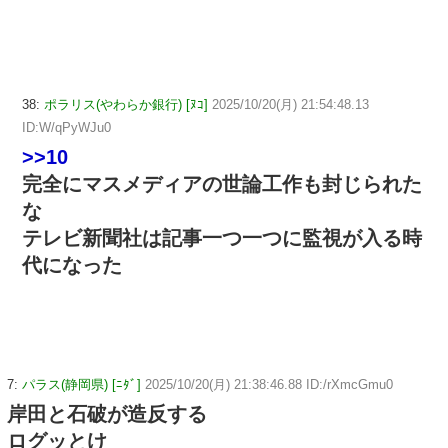
38:
ポラリス(やわらか銀行) [ﾇｺ]
2025/10/20(月) 21:54:48.13
ID:W/qPyWJu0
>>10
完全にマスメディアの世論工作も封じられた
な
テレビ新聞社は記事一つ一つに監視が入る時
代になった
7:
パラス(静岡県) [ﾆﾀﾞ]
2025/10/20(月) 21:38:46.88 ID:/rXmcGmu0
岸田と石破が造反する
ログッとけ