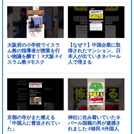
大阪府の小学校でイスラ
【なぜ？】中国企業に取
ム教の指導者が授業を行
得されたマンション、日
い物議を醸す！ #大阪 #イ
本人が出ていきネパール
スラム教 #モスク
人で埋まる
京都の寺がまた燃える
神社に住み着いていたネ
「中国人に脅迫されてい
パール国籍の男が逮捕さ
た」
れました #移民 #外国人