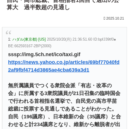
算大 過半数超の見通し
2025.10.21
1:
ハダル(東京都) [US]
2025/10/20(月) 21:36:51.60 ID:bpfJ39tf0●
BE:662593167-2BP(2000)
sssp://img.5ch.net/ico/taxi.gif
https://news.yahoo.co.jp/articles/69bf77040fd
2af9fbf4714d3865ae4cba639a3d1
無所属議員でつくる衆院会派「有志・改革の
会」に所属する3衆院議員が21日召集の臨時国会
で行われる首相指名選挙で、自民党の高市早苗
総裁に投票する見通しであることがわかった。
自民（196議席）、日本維新の会（35議席）と合
わせると計234議席となり、維新から離脱者が出