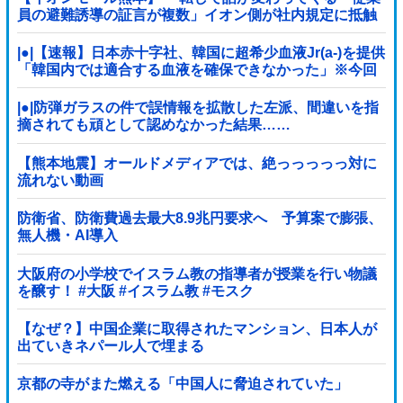
員の避難誘導の証言が複数」イオン側が社内規定に抵触
していた疑い
|●|【速報】日本赤十字社、韓国に超希少血液Jr(a-)を提供
「韓国内では適合する血液を確保できなかった」※今回
で4回目
|●|防弾ガラスの件で誤情報を拡散した左派、間違いを指
摘されても頑として認めなかった結果……
【熊本地震】オールドメディアでは、絶っっっっっ対に
流れない動画
防衛省、防衛費過去最大8.9兆円要求へ 予算案で膨張、
無人機・AI導入
大阪府の小学校でイスラム教の指導者が授業を行い物議
を醸す！ #大阪 #イスラム教 #モスク
【なぜ？】中国企業に取得されたマンション、日本人が
出ていきネパール人で埋まる
京都の寺がまた燃える「中国人に脅迫されていた」