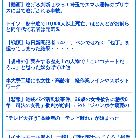
【動画】逃げる判断はやっ！埼玉でスマホ運転のプリウ
スに当て逃げされる車載。
ドイツ、熱中症で10,000人以上死亡、ほとんどがお前ら
と同年代で若者は元気💪
【戦慄】毎日新聞記者（47）、ペンではなく「包丁」を
握ってしまった結果・・・・・
【規格外】実在する歴史上の人物で「こいつチートだ
ろ…」と思った奴あげてけ他
車大手工場にも女性・高齢者…軽作業ラインやスポット
ワーク
【悲報】池袋パパ活刺殺事件、26歳の女性被告に懲役6
年「司法の女割」批判が紛糾 → ﾈｯﾄ「ジャンポケ斎藤の
罪より軽くて草」ｗｗｗｗｗｗｗｗｗｗｗｗｗｗｗｗ
"テレビ大好き"高齢者の「テレビ離れ」が始まった
【イオンモール熊本】 一転して話が変わってくる「従業