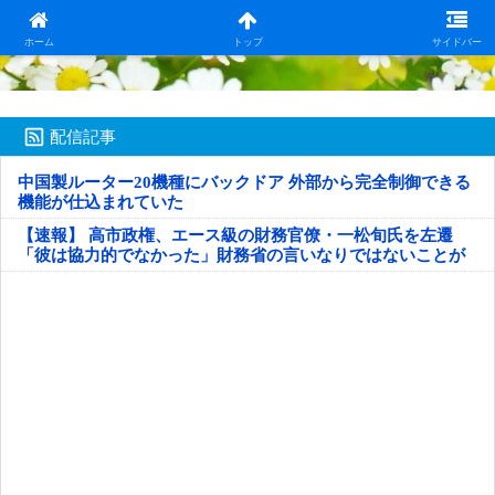
日本第一！ニュース録
ホーム
トップ
サイドバー
配信記事
中国製ルーター20機種にバックドア 外部から完全制御できる
機能が仕込まれていた
【速報】 高市政権、エース級の財務官僚・一松旬氏を左遷
「彼は協力的でなかった」財務省の言いなりではないことが
判明