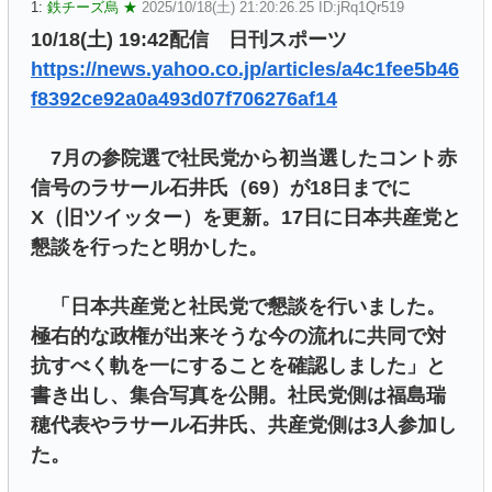
1:
鉄チーズ烏 ★
2025/10/18(土) 21:20:26.25 ID:jRq1Qr519
10/18(土) 19:42配信 日刊スポーツ
https://news.yahoo.co.jp/articles/a4c1fee5b46
f8392ce92a0a493d07f706276af14
7月の参院選で社民党から初当選したコント赤
信号のラサール石井氏（69）が18日までに
X（旧ツイッター）を更新。17日に日本共産党と
懇談を行ったと明かした。
「日本共産党と社民党で懇談を行いました。
極右的な政権が出来そうな今の流れに共同で対
抗すべく軌を一にすることを確認しました」と
書き出し、集合写真を公開。社民党側は福島瑞
穂代表やラサール石井氏、共産党側は3人参加し
た。