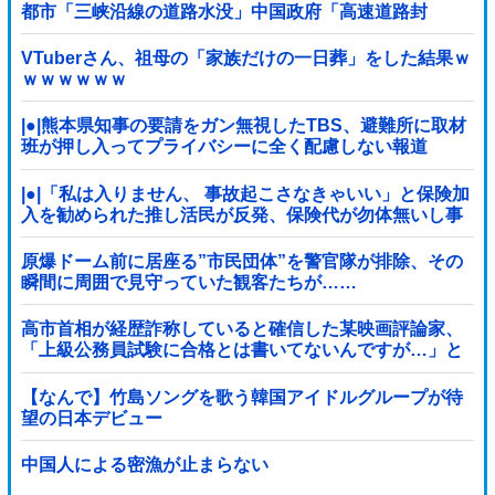
都市「三峡沿線の道路水没」中国政府「高速道路封
鎖！」中国ダム「緊急放流に合わせて開門（土砂崩れ発
生」→
VTuberさん、祖母の「家族だけの一日葬」をした結果ｗ
ｗｗｗｗｗｗ
|●|熊本県知事の要請をガン無視したTBS、避難所に取材
班が押し入ってプライバシーに全く配慮しない報道
を……
|●|「私は入りません、 事故起こさなきゃいい」と保険加
入を勧められた推し活民が反発、保険代が勿体無いし事
故起こしたとして……
原爆ドーム前に居座る”市民団体”を警官隊が排除、その
瞬間に周囲で見守っていた観客たちが……
高市首相が経歴詐称していると確信した某映画評論家、
「上級公務員試験に合格とは書いてないんですが…」と
ツッコミを受けまくり……
【なんで】竹島ソングを歌う韓国アイドルグループが待
望の日本デビュー
中国人による密漁が止まらない