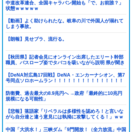
中道改革連合、全国キャラバン開始も「で、お前誰？」
状態ｗｗｗｗｗ
【動画】よく助けられたな。岐阜の川で外国人が溺れて
しまう事故。
【朗報】見せブラ、流行る。
【秋田県】記者会見にオンライン出席したエリート幹部
職員、バスローブ姿でタバコを吸いながら説明 県が聞き
取りへ
【DeNA対広島17回戦】DeNA・エンカーナシオン、第7
号同点ソロホームラン！！！！！！！！！！！！！！！
他
防衛費、過去最大の8.9兆円へ →政府「最終的に10兆円
規模になる可能性」
【悲報】落語家「リベラルは多様性を認めろ！と言いな
がら自分達と違う意見には執拗に攻撃してくる！」ｗｗ
ｗｗｗｗｗｗｗｗｗｗｗｗ
中国「大洪水！」三峡ダム「9門開放！（全力放流」中国