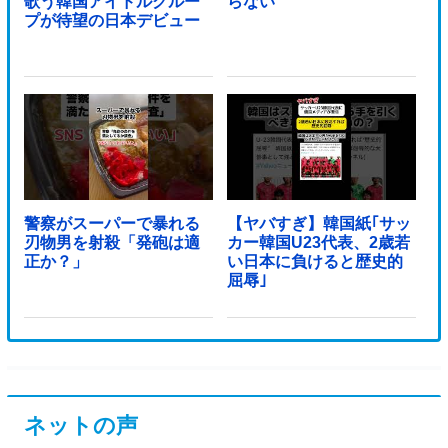
歌う韓国アイドルグルー
らない
プが待望の日本デビュー
警察がスーパーで暴れる
【ヤバすぎ】韓国紙｢サッ
刃物男を射殺「発砲は適
カー韓国U23代表、2歳若
正か？」
い日本に負けると歴史的
屈辱｣
ネットの声