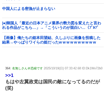
中国人による密漁が止まらない
|●|韓国人「最近の日本アニメ業界の勢力図を変えたと言わ
れる作品がこちら…」→「こういうのが面白い…（ﾌﾞﾙﾌﾞ
ﾙ」＝韓国の反応
【画像】俺たちの姫本田望結、久しぶりに画像を投稿した
結果→やっぱりワイらの姫だったw w w w w w w w w w
364:
名無しさん＠恐縮です
2025/10/19(日) 07:33:42.68 ID:Dk1Wo72b0
>>1
もはや左翼政党は国民の敵になってるのだが
(笑)