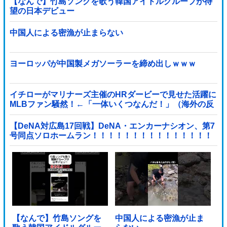
【なんで】竹島ソングを歌う韓国アイドルグループが待
望の日本デビュー
中国人による密漁が止まらない
ヨーロッパが中国製メガソーラーを締め出しｗｗｗ
イチローがマリナーズ主催のHRダービーで見せた活躍に
MLBファン騒然！←「一体いくつなんだ！」（海外の反
応）
【DeNA対広島17回戦】DeNA・エンカーナシオン、第7
号同点ソロホームラン！！！！！！！！！！！！！！！
他
【なんで】竹島ソングを
中国人による密漁が止ま