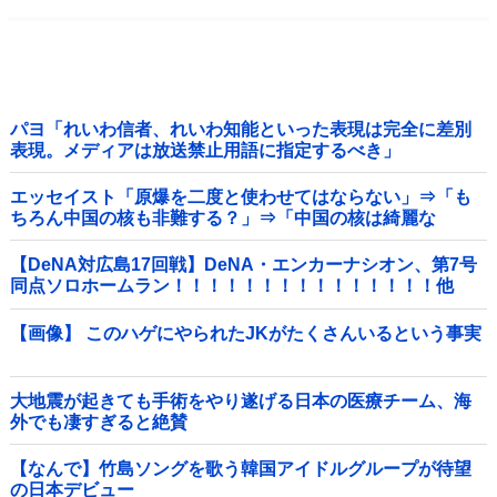
パヨ「れいわ信者、れいわ知能といった表現は完全に差別
表現。メディアは放送禁止用語に指定するべき」
エッセイスト「原爆を二度と使わせてはならない」⇒「も
ちろん中国の核も非難する？」⇒「中国の核は綺麗な
核！」
【DeNA対広島17回戦】DeNA・エンカーナシオン、第7号
同点ソロホームラン！！！！！！！！！！！！！！！他
【画像】 このハゲにやられたJKがたくさんいるという事実
大地震が起きても手術をやり遂げる日本の医療チーム、海
外でも凄すぎると絶賛
【なんで】竹島ソングを歌う韓国アイドルグループが待望
の日本デビュー