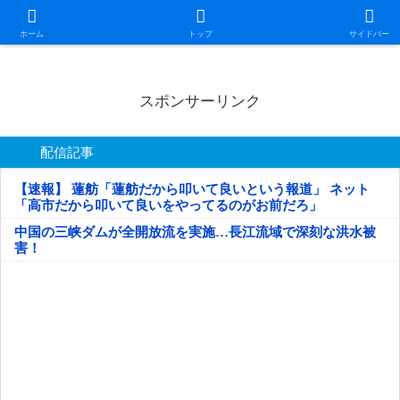
日本第一！ニュース録
ホーム
トップ
サイドバー
スポンサーリンク
配信記事
【速報】 蓮舫「蓮舫だから叩いて良いという報道」 ネット
「高市だから叩いて良いをやってるのがお前だろ」
中国の三峡ダムが全開放流を実施…長江流域で深刻な洪水被
害！