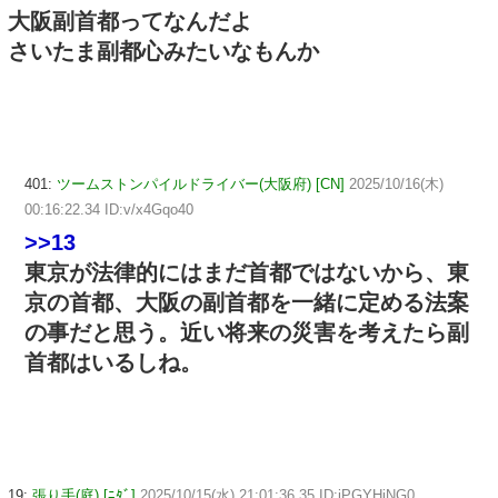
大阪副首都ってなんだよ
さいたま副都心みたいなもんか
401:
ツームストンパイルドライバー(大阪府) [CN]
2025/10/16(木)
00:16:22.34 ID:v/x4Gqo40
>>13
東京が法律的にはまだ首都ではないから、東
京の首都、大阪の副首都を一緒に定める法案
の事だと思う。近い将来の災害を考えたら副
首都はいるしね。
19:
張り手(庭) [ﾆﾀﾞ]
2025/10/15(水) 21:01:36.35 ID:jPGYHiNG0