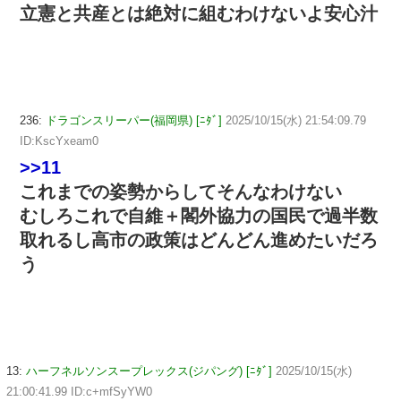
立憲と共産とは絶対に組むわけないよ安心汁
236:
ドラゴンスリーパー(福岡県) [ﾆﾀﾞ]
2025/10/15(水) 21:54:09.79
ID:KscYxeam0
>>11
これまでの姿勢からしてそんなわけない
むしろこれで自維＋閣外協力の国民で過半数
取れるし高市の政策はどんどん進めたいだろ
う
13:
ハーフネルソンスープレックス(ジパング) [ﾆﾀﾞ]
2025/10/15(水)
21:00:41.99 ID:c+mfSyYW0