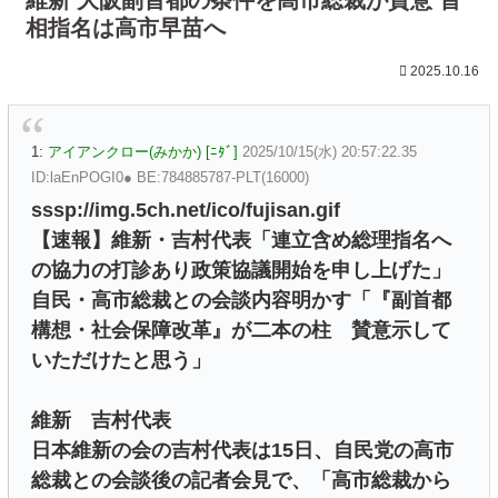
相指名は高市早苗へ
2025.10.16
1:
アイアンクロー(みかか) [ﾆﾀﾞ]
2025/10/15(水) 20:57:22.35
ID:laEnPOGI0● BE:784885787-PLT(16000)
sssp://img.5ch.net/ico/fujisan.gif
【速報】維新・吉村代表「連立含め総理指名へ
の協力の打診あり政策協議開始を申し上げた」
自民・高市総裁との会談内容明かす「『副首都
構想・社会保障改革』が二本の柱 賛意示して
いただけたと思う」
維新 吉村代表
日本維新の会の吉村代表は15日、自民党の高市
総裁との会談後の記者会見で、「高市総裁から