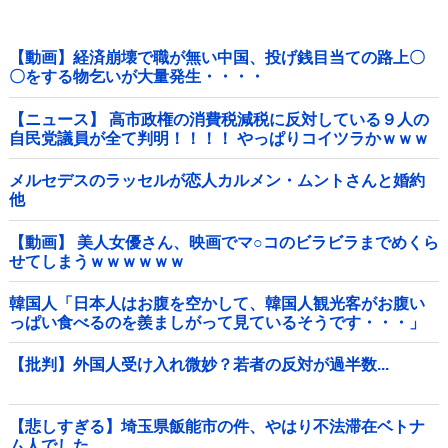
【動画】経済崩壊で職が無い中国、投げ銭目当ての路上〇
〇をする物乞いが大量発生・・・・
【ニュース】 高市政権の消費税減税に反対している９人の
自民党議員が全て判明！！！！ やっぱりコイツラかｗｗｗ
ｗｗ
メルセデスのラッセルが恋人カルメン・ムントさんと婚約
他
【動画】 美人女優さん、映画でマ○コのビラビラまでめくら
せてしまうｗｗｗｗｗｗ
韓国人「日本人はお腹を空かして、韓国人観光客がお腹い
っぱい食べるのを羨ましがって見ているそうです・・・」
【批判】外国人受け入れ微妙？若者の反対が過半数...
【悲しすぎる】埼玉県飯能市の件、やはり不法滞在ベトナ
ム人でした