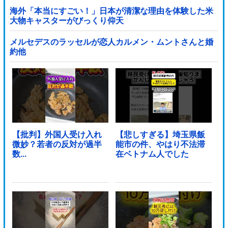
海外「本当にすごい！」日本が清潔な理由を体験した米
大物キャスターがびっくり仰天
メルセデスのラッセルが恋人カルメン・ムントさんと婚
約他
【批判】外国人受け入れ
【悲しすぎる】埼玉県飯
微妙？若者の反対が過半
能市の件、やはり不法滞
数...
在ベトナム人でした