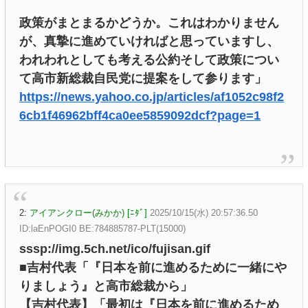
政策がまとまるかどうか。これはわかりません
が、真摯に進めていければと思っていますし、
われわれとしても考える公約そして政策につい
て高市新総裁自民党に提案をして参ります」
https://news.yahoo.co.jp/articles/af1052c98f2
6cb1f46962bff4ca0ee5859092dcf?page=1
2:
アイアンクロー(みかか) [ﾆﾀﾞ]
2025/10/15(水) 20:57:36.50
ID:laEnPOGI0 BE:784885787-PLT(15000)
sssp://img.5ch.net/ico/fujisan.gif
■吉村代表「『日本を前に進めるために一緒にや
りましょう』と高市総裁から」
【吉村代表】「最初は『日本を前に進めるため