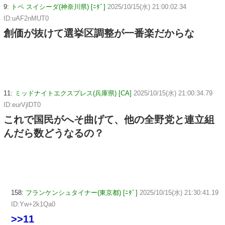
9:
トペ スイシーダ(神奈川県) [ﾆﾀﾞ]
2025/10/15(水) 21:00:02.34
ID:uAF2nMUT0
創価が抜けて選挙区調整が一番楽だからな
11:
ミッドナイトエクスプレス(兵庫県) [CA]
2025/10/15(水) 21:00:34.79
ID:eurVjlDT0
これで国民がへそ曲げて、他の全野党と連立組
んだら数どうなるの？
158:
フランケンシュタイナー(東京都) [ﾆﾀﾞ]
2025/10/15(水) 21:30:41.19
ID:Yw+2k1Qa0
>>11