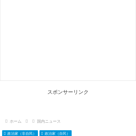
スポンサーリンク
ホーム
国内ニュース
政治家（非自民）
政治家（自民）