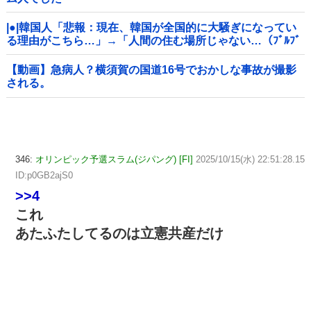
|●|韓国人「悲報：現在、韓国が全国的に大騒ぎになってい
る理由がこちら…」→「人間の住む場所じゃない…（ﾌﾞﾙﾌﾞ
ﾙ」＝韓国の反応
【動画】急病人？横須賀の国道16号でおかしな事故が撮影
される。
346:
オリンピック予選スラム(ジパング) [FI]
2025/10/15(水) 22:51:28.15
ID:p0GB2ajS0
>>4
これ
あたふたしてるのは立憲共産だけ