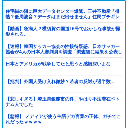
住宅街の隣に巨大データセンター爆誕。三井不動産「排
熱？低周波音？データはまだ出せません」住民ブチギレ
【動画】急病人？横須賀の国道16号でおかしな事故が撮
影される。
【速報】韓国サッカー協会の性接待疑惑、日本サッカー
協会が4人の日本人審判員を調査「調査後に結果を公表し
ます」
日本とアメリカが戦争してたと思うと感慨深いよな
【批判】外国人受け入れ微妙？若者の反対が過半数...
【悲しすぎる】埼玉県飯能市の件、やはり不法滞在ベト
ナム人でした
【悲報】 メディアが使う主語デカ言葉の正体、ガチでこ
れだったｗｗｗｗ