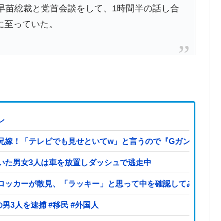
早苗総裁と党首会談をして、1時間半の話し合
に至っていた。
レ
兄嫁！「テレビでも見せといてw」と言うので『Gガンダム』
いた男女3人は車を放置しダッシュで逃走中
ロッカーが散見、「ラッキー」と思って中を確認してみると…
【ヤバい】100件以上の窃盗をしたトルコ国籍の男3人を逮捕 #移民 #外国人