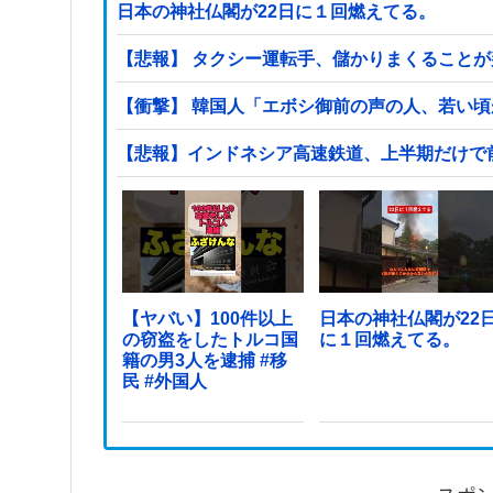
日本の神社仏閣が22日に１回燃えてる。
【悲報】 タクシー運転手、儲かりまくること
【衝撃】 韓国人「エボシ御前の声の人、若い
【悲報】インドネシア高速鉄道、上半期だけで前年の
【ヤバい】100件以上
日本の神社仏閣が22
の窃盗をしたトルコ国
に１回燃えてる。
籍の男3人を逮捕 #移
民 #外国人