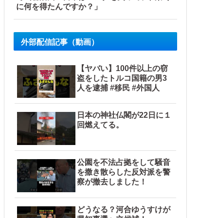
に何を得たんですか？」
外部配信記事（動画）
【ヤバい】100件以上の窃
盗をしたトルコ国籍の男3
人を逮捕 #移民 #外国人
日本の神社仏閣が22日に１
回燃えてる。
公園を不法占拠をして騒音
を撒き散らした反対派を警
察が撤去しました！
どうなる？河合ゆうすけが