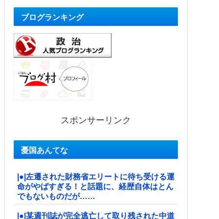
ブログランキング
スポンサーリンク
憂国あんてな
|●|左遷された財務省エリートに待ち受ける運
命がやばすぎる！と話題に、経歴自体はとん
でもないものだが……
|●|某週刊誌が完全逃亡して取り残された中道