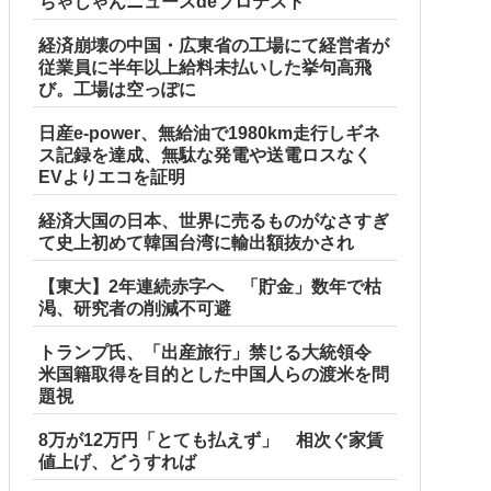
ちゃじゃんニュースdeプロテスト
経済崩壊の中国・広東省の工場にて経営者が
従業員に半年以上給料未払いした挙句高飛
び。工場は空っぽに
日産e-power、無給油で1980km走行しギネ
ス記録を達成、無駄な発電や送電ロスなく
EVよりエコを証明
経済大国の日本、世界に売るものがなさすぎ
て史上初めて韓国台湾に輸出額抜かされ
【東大】2年連続赤字へ 「貯金」数年で枯
渇、研究者の削減不可避
トランプ氏、「出産旅行」禁じる大統領令
米国籍取得を目的とした中国人らの渡米を問
題視
8万が12万円「とても払えず」 相次ぐ家賃
値上げ、どうすれば