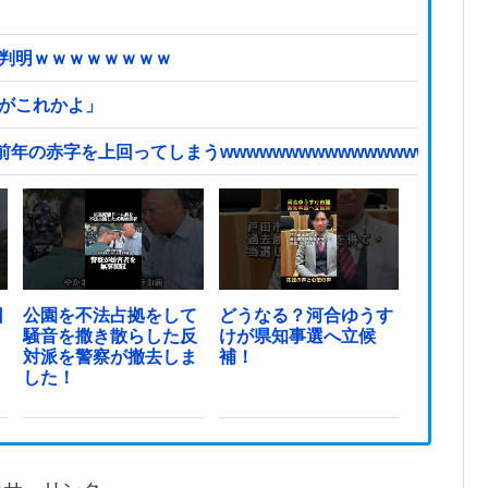
が判明ｗｗｗｗｗｗｗｗ
頃がこれかよ」
赤字を上回ってしまうwwwwwwwwwwwwwwwwwwwwwww
日
公園を不法占拠をして
どうなる？河合ゆうす
騒音を撒き散らした反
けが県知事選へ立候
対派を警察が撤去しま
補！
した！