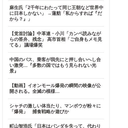
麻生氏「2千年にわたって同じ王朝など世界中
に日本しかない」 →蓮舫「私からすれば『だ
から？』」
【党首討論】中革連・小川「カンペ読みなが
らの答弁、残念」 高市首相「ご自身もメモ見
wwwwwwwwwwwwwwwwwwwwww他
てる」 議場爆笑
中国のバス、乗客が我先にと押し合いへし合
い激突…『多数の国ではもう見られない光
景』
【動画】イオンモール爆発の瞬間の映像が公
開される。全滅の模様…
シャチの激しい体当たり、マンボウが粉々に
「爆発」 捕食戦略か遊びか
町山智浩氏「日本はパンダを失って、代わり