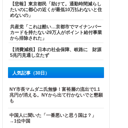
【悲報】東京都民「助けて。通勤時間減らし
たいのに都心の近くが最低10万払わないと住
めないの」
共産党「これは酷い…京都市でマイナンバー
カードを持たない29万人がポイント給付事業
から排除された」
【消費減税】日本の社会保障、岐路に 財源
5兆円見通し立たず
人気記事（30日）
を一気見させた結果……甥っ子が重度の中二病を発症して家で
NY市長マムダニ氏無惨！富裕層の流出で1.1
兆円が消える。NYから出て行かないでと懇願
も
…
中国人に聞いた「一番悪いと思う国は？」
→1位中国