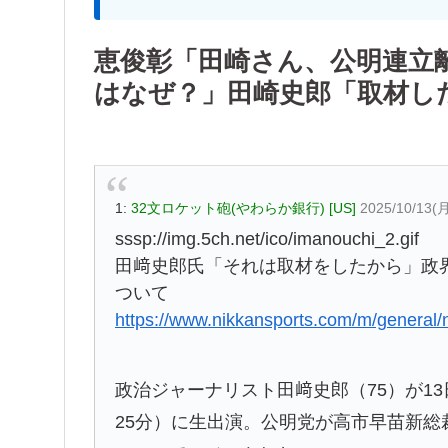
恵俊彰「田崎さん、公明連立
はなぜ？」田崎史郎「取材し
1:
32文ロケット砲(やわらか銀行) [US]
2025/10/13(月
sssp://img.5ch.net/ico/imanouchi_2.gif
田﨑史郎氏「それは取材をしたから」政
ついて
https://www.nikkansports.com/m/genera
政治ジャーナリスト田﨑史郎（75）が13
25分）に生出演。公明党が高市早苗新