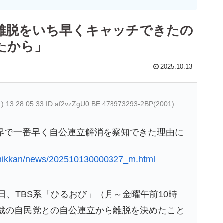
離脱をいち早くキャッチできたの
たから」
2025.10.13
) 13:28:05.33 ID:af2vzZgU0 BE:478973293-2BP(2001)
界で一番早く自公連立解消を察知できた理由に
l/nikkan/news/202510130000327_m.html
日、TBS系「ひるおび」（月～金曜午前10時
総裁の自民党との自公連立から離脱を決めたこと