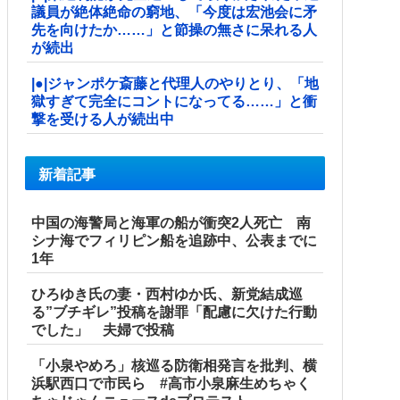
議員が絶体絶命の窮地、「今度は宏池会に矛
先を向けたか……」と節操の無さに呆れる人
が続出
|●|ジャンポケ斎藤と代理人のやりとり、「地
獄すぎて完全にコントになってる……」と衝
撃を受ける人が続出中
新着記事
中国の海警局と海軍の船が衝突2人死亡 南
シナ海でフィリピン船を追跡中、公表までに
1年
ひろゆき氏の妻・西村ゆか氏、新党結成巡
る”ブチギレ”投稿を謝罪「配慮に欠けた行動
でした」 夫婦で投稿
「小泉やめろ」核巡る防衛相発言を批判、横
浜駅西口で市民ら #高市小泉麻生めちゃく