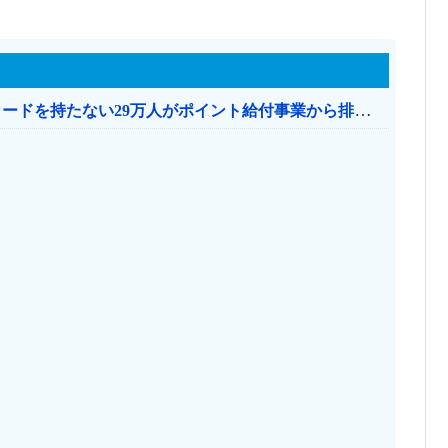
共産党「これは酷い…京都市でマイナンバーカードを持たない29万人がポイント給付事業から排除された」