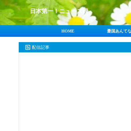
日本第一！ニュース録
HOME
憂国あんて
配信記事