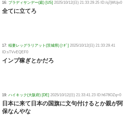
16:
ブラディサンデー(庭) [US]
2025/10/12(日) 21:33:29.25 ID:/q7jMUjx0
全てに立てろ
17:
稲妻レッグラリアット(茨城県) [ﾆﾀﾞ]
2025/10/12(日) 21:33:29.41
ID:sTVvEQEF0
インプ稼ぎとかだろ
19:
ハイキック(大阪府) [DE]
2025/10/12(日) 21:33:41.23 ID:h678OZq+0
日本に来て日本の国旗に文句付けるとか親が阿
保なんやな