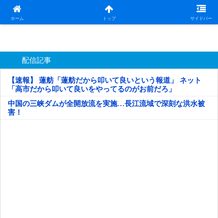
日本第一！ニュース録
ホーム
トップ
サイドバー
配信記事
【速報】 蓮舫「蓮舫だから叩いて良いという報道」 ネット
「高市だから叩いて良いをやってるのがお前だろ」
中国の三峡ダムが全開放流を実施…長江流域で深刻な洪水被
害！