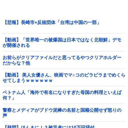
【悲報】長崎市+反核団体「台湾は中国の一部」
【動画】「世界唯一の被爆国は日本ではなく北朝鮮」デモ
が開催される
お前らがクリアファイルだと思ってるやつクリアホルダー
だからな？他
【動画】 美人女優さん、映画でマ○コのビラビラまでめくら
せてしまうｗｗｗｗｗｗ
ベトナム人「海外で有名になりすぎた母国の料理といえば
何？」
警察とメディアがブドウ泥棒の名前と国籍公開せず怒りの
声
【疑問】ほんまに！？被災者には10万円貸付...