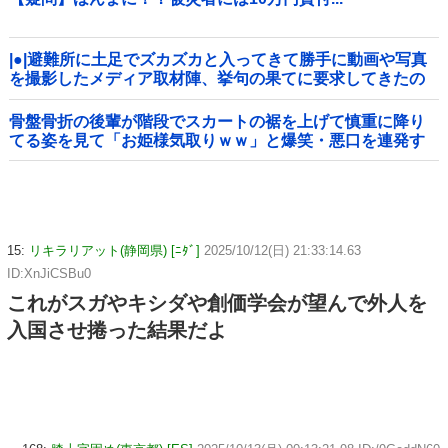
|●|避難所に土足でズカズカと入ってきて勝手に動画や写真
を撮影したメディア取材陣、挙句の果てに要求してきたの
は……
骨盤骨折の後輩が階段でスカートの裾を上げて慎重に降り
てる姿を見て「お姫様気取りｗｗ」と爆笑・悪口を連発す
る社内彼女！事故背景を知りながらマウントと嫉妬で嘲笑
する性根の汚さに一気に冷めた・・・
15:
リキラリアット(静岡県) [ﾆﾀﾞ]
2025/10/12(日) 21:33:14.63
ID:XnJiCSBu0
これがスガやキシダや創価学会が望んで外人を
入国させ捲った結果だよ