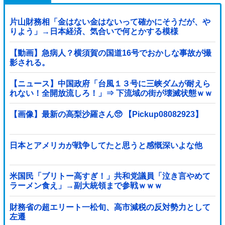
片山財務相「金はない金はないって確かにそうだが、や
りよう」→日本経済、気合いで何とかする模様
【動画】急病人？横須賀の国道16号でおかしな事故が撮
影される。
【ニュース】中国政府「台風１３号に三峡ダムが耐えら
れない！全開放流しろ！」⇒ 下流域の街が壊滅状態ｗｗ
ｗｗｗ
【画像】最新の高梨沙羅さん🥺 【Pickup08082923】
日本とアメリカが戦争してたと思うと感慨深いよな他
米国民「ブリトー高すぎ！」共和党議員「泣き言やめて
ラーメン食え」→副大統領まで参戦ｗｗｗ
財務省の超エリート一松旬、高市減税の反対勢力として
左遷