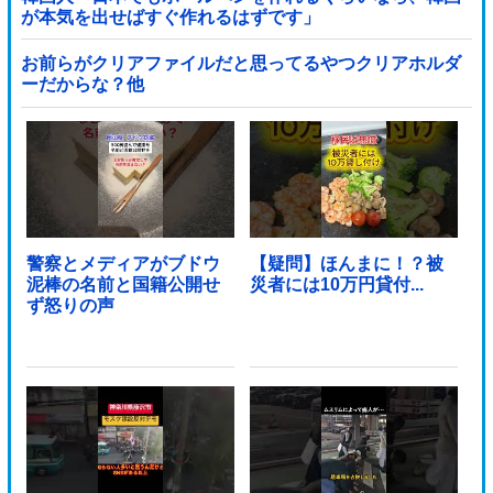
が本気を出せばすぐ作れるはずです」
お前らがクリアファイルだと思ってるやつクリアホルダ
ーだからな？他
警察とメディアがブドウ
【疑問】ほんまに！？被
泥棒の名前と国籍公開せ
災者には10万円貸付...
ず怒りの声