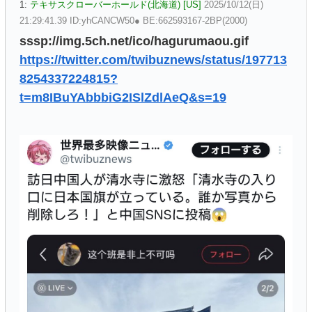
1:
テキサスクローバーホールド(北海道) [US]
2025/10/12(日)
21:29:41.39 ID:yhCANCW50● BE:662593167-2BP(2000)
sssp://img.5ch.net/ico/hagurumaou.gif
https://twitter.com/twibuznews/status/197713
8254337224815?
t=m8IBuYAbbbiG2ISlZdlAeQ&s=19