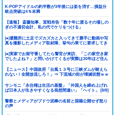
K-POPアイドルの約半数が3年後には姿を消す…損益分
岐点突破は4％未満
【速報】 斎藤知事、宣戦布告「数十年に渡るその場しの
ぎの不適切会計、私の代でケリをつける」
|●|避難所に土足でズカズカと入ってきて勝手に動画や写
真を撮影したメディア取材陣、挙句の果てに要求してき
たのは……
|●|実家でお留守番してたら警官が来訪、「この家空き家
でしたよね？」と問いかけてくるが実際は30年ほど住ん
でおり……
【ニュース】中国政府「台風１３号に三峡ダムが耐えら
れない！全開放流しろ！」⇒ 下流域の街が壊滅状態ｗｗ
ｗｗｗ
サンモニ「永住権は生活の基盤」「外国人を締め上げれ
ば日本人が生きやすくなる発想間違い」「ヘイト」 [8/9]
警察とメディアがブドウ泥棒の名前と国籍公開せず怒り
の声