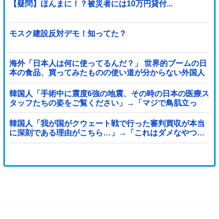
【疑問】ほんまに！？被災者には10万円貸付...
モスク建設反対デモ！知ってた？
海外「日本人は何に使ってるんだ？」 世界的ブームの日
本の食品、買ってみたものの使い道が分からない外国人
が続出
韓国人「手術中に震度6強の地震、その時の日本の医療ス
タッフたちの姿をご覧ください」→「マジで鳥肌立っ
た」「こういう姿は韓国も見習わないと」「あんな状況
なら日本だけではなく韓国の医療関係者も同じように行
韓国人「我が国がクウェート戦で行った審判買収が本当
動したはずだ」【熊本地震】
に深刻である理由がこちら…」→「これはダメなやつ…
（ブルブル」＝韓国の反応