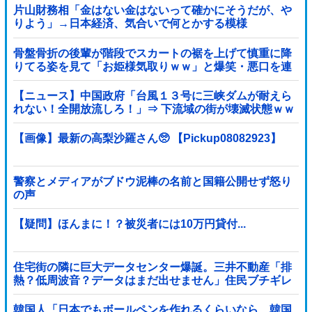
片山財務相「金はない金はないって確かにそうだが、や
りよう」→日本経済、気合いで何とかする模様
骨盤骨折の後輩が階段でスカートの裾を上げて慎重に降
りてる姿を見て「お姫様気取りｗｗ」と爆笑・悪口を連
発する社内彼女！事故背景を知りながらマウントと嫉妬
で嘲笑する性根の汚さに一気に冷めた・・・
【ニュース】中国政府「台風１３号に三峡ダムが耐えら
れない！全開放流しろ！」⇒ 下流域の街が壊滅状態ｗｗ
ｗｗｗ
【画像】最新の高梨沙羅さん🥺 【Pickup08082923】
警察とメディアがブドウ泥棒の名前と国籍公開せず怒り
の声
【疑問】ほんまに！？被災者には10万円貸付...
住宅街の隣に巨大データセンター爆誕。三井不動産「排
熱？低周波音？データはまだ出せません」住民ブチギレ
韓国人「日本でもボールペンを作れるくらいなら、韓国