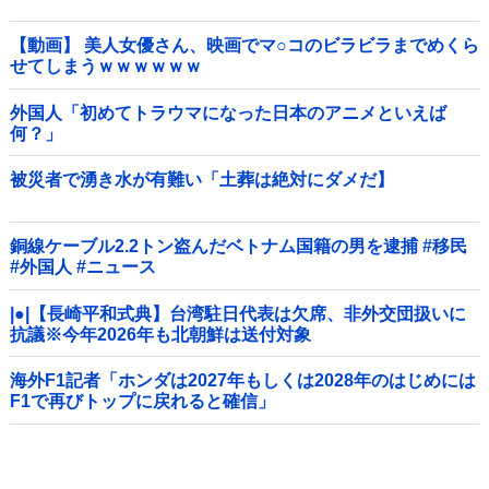
【動画】 美人女優さん、映画でマ○コのビラビラまでめくら
せてしまうｗｗｗｗｗｗ
外国人「初めてトラウマになった日本のアニメといえば
何？」
被災者で湧き水が有難い「土葬は絶対にダメだ】
銅線ケーブル2.2トン盗んだベトナム国籍の男を逮捕 #移民
#外国人 #ニュース
|●|【長崎平和式典】台湾駐日代表は欠席、非外交団扱いに
抗議※今年2026年も北朝鮮は送付対象
海外F1記者「ホンダは2027年もしくは2028年のはじめには
F1で再びトップに戻れると確信」