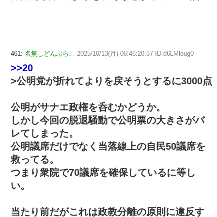
461:
名無しどんぶらこ
2025/10/13(月) 06:46:20.87 ID:d6LMloug0
>>20
>公明党が折れてよりを戻そうとするに3000点
公明がサナエ政権を呑むかどうか。
しかし今回の脱退騒動で公明票の大きさがバ
レてしまった。
公明議席だけでなく当落線上の自民50議席を
救ってる。
つまり衆院で70議席を確保しているに等し
い。
当たり前だがこれは政教分離の原則に違反す