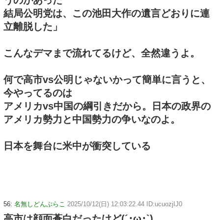
結局公明党は、この池田大作の遺言どおりに連
立離脱した」
こんなデマまで流れてるけど、全然違うよ。
何で高市vs公明じゃないかって簡単に言うと、
今やってるのは
アメリカvs中国の綱引きだから。日本の政界の
アメリカ勢力と中国勢力の争いなのよ。
日本を舞台に米中が衝突している
56:
名無しどんぶらこ
2025/10/12(日) 12:03:22.44 ID:ucuozjIJ0
高市は顔面蒼白だったけど(´･ω･`)