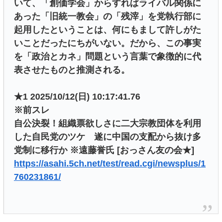
いて、「創価学会」からすればライバル関係に
あった「旧統一教会」の「残滓」を党執行部に
起用したということは、何にもまして許しがた
いことだったにちがいない。だから、この事実
を「政治とカネ」問題という言葉で象徴的に代
表させたものと推測される。
★1 2025/10/12(日) 10:17:41.76
※前スレ
自公決裂！組織票欲しさに二大宗教団体を利用
した自民党のツケ 遂に中国の支配から抜け多
党制に移行か ※遠藤誉氏 [おっさん友の会★]
https://asahi.5ch.net/test/read.cgi/newsplus/1
760231861/