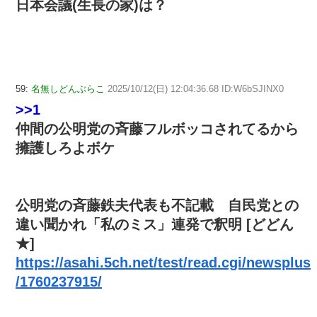
日本会議(生長の家)は？
59:
名無しどんぶらこ
2025/10/12(日) 12:04:36.68 ID:W6bSJINX0
>>1
仲間の公明党の斉藤フルボッコされてるから
擁護しろよボケ
公明党の斉藤鉄夫代表も不記載 自民党との
違い聞かれ「私のミス」連発で釈明 [どどん
★]
https://asahi.5ch.net/test/read.cgi/newsplus
/1760237915/