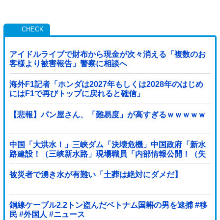
アイドルライブで財布から現金が次々消える「複数のお
客様より被害報告」警察に相談へ
海外F1記者「ホンダは2027年もしくは2028年のはじめ
にはF1で再びトップに戻れると確信」
【悲報】パン屋さん、「難易度」が高すぎるｗｗｗｗｗ
中国「大洪水！」三峡ダム「決壊危機」中国政府「新水
路建設！（三峡新水路」現場職員「内部情報公開！（失
踪」湖南省「三峡放流情報（画像」台風13号「...
被災者で湧き水が有難い「土葬は絶対にダメだ】
銅線ケーブル2.2トン盗んだベトナム国籍の男を逮捕 #移
民 #外国人 #ニュース