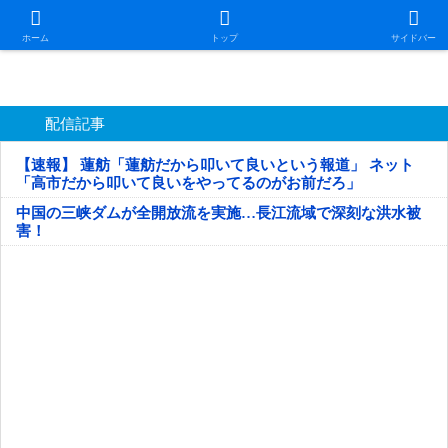
日本第一！ニュース録
ホーム
トップ
サイドバー
配信記事
【速報】 蓮舫「蓮舫だから叩いて良いという報道」 ネット
「高市だから叩いて良いをやってるのがお前だろ」
中国の三峡ダムが全開放流を実施…長江流域で深刻な洪水被
害！