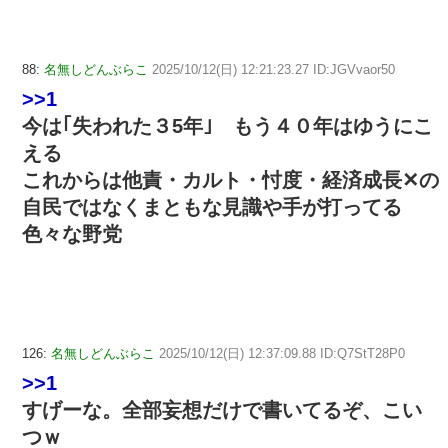
88:
名無しどんぶらこ
2025/10/12(日) 12:21:23.27 ID:JGVvaor50
>>1
今は｢失われた３5年｣ もう４０年はゆうにこ
える
これからは他責・カルト・忖度・経済成長✕の
自民ではなくまともな見識や手が打ってる
色々な野党
126:
名無しどんぶらこ
2025/10/12(日) 12:37:09.88 ID:Q7StT28P0
>>1
すげーな。全部妄想だけで書いてるぞ、こい
つｗ