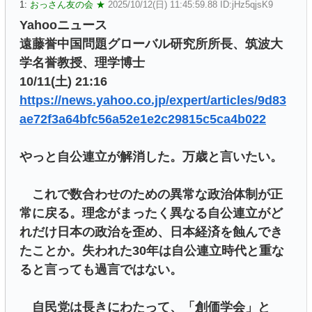
1:
おっさん友の会 ★
2025/10/12(日) 11:45:59.88 ID:jHz5qjsK9
Yahooニュース
遠藤誉中国問題グローバル研究所所長、筑波大
学名誉教授、理学博士
10/11(土) 21:16
https://news.yahoo.co.jp/expert/articles/9d83
ae72f3a64bfc56a52e1e2c29815c5ca4b022
やっと自公連立が解消した。万歳と言いたい。
これで数合わせのための異常な政治体制が正
常に戻る。理念がまったく異なる自公連立がど
れだけ日本の政治を歪め、日本経済を蝕んでき
たことか。失われた30年は自公連立時代と重な
ると言っても過言ではない。
自民党は長きにわたって、「創価学会」と