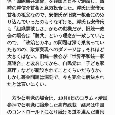
体「国際勝共連合」を韓国と日本で創設し、当
時の岸信介首相と意気投合した。岸氏は安倍元
首相の祖父なので、安倍氏が旧統一教会にのめ
り込んでいったのもうなずける。岸氏も安倍氏
も「組織票欲しさ」からの動機だが、旧統一教
会の場合は「勝共」という理念が一致していた
ので、「政治とカネ」の問題は深く巣食ってい
たものの、政策実現へのダメージは，それほど
大きくはない。旧統一教会が「世界平和統一家
庭連合」と改名してから、自民党に「子ども家
庭庁」などが新設されてことくらいだろうか。
しかし裏金問題は深刻で、今も完全に解決され
たとは言いにくい。
方や公明党の場合は、10月8日のコラム＜靖国
参拝で公明党に譲歩した高市総裁 結局は中国
のコントロール下になり続ける道を選んだ自民