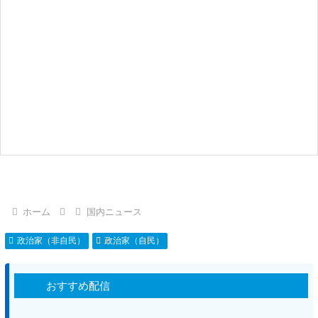
ホーム
国内ニュース
政治家（非自民）
政治家（自民）
おすすめ配信