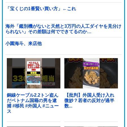
「宝くじの1番賢い買い方」←これ
海外「鑑別機がないと天然と3万円の人工ダイヤを見分け
られない」その差額は何でできてるのか…
小園海斗、来店他
銅線ケーブル2.2トン盗ん
【批判】外国人受け入れ
だベトナム国籍の男を逮
微妙？若者の反対が過半
捕 #移民 #外国人 #ニュー
数...
ス