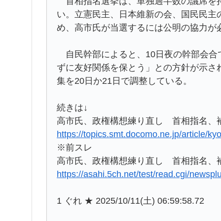
首相指名選挙は、単独過半数の議席を持
い。立憲民主、日本維新の会、国民民主
め、高市氏が当選するには公明の協力が
自民幹部によると、10日夜の幹部会合
ずに友好関係を保とう」との方針が示さ
集を20日か21日で調整している。
続きは↓
高市氏、政権構想練り直し 首相指名、
https://topics.smt.docomo.ne.jp/article/
※前スレ
高市氏、政権構想練り直し 首相指名、補正
https://asahi.5ch.net/test/read.cgi/newsp
1 ぐれ ★ 2025/10/11(土) 06:59:58.72