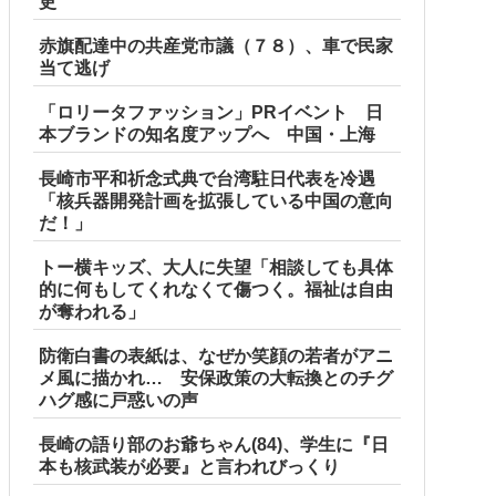
更
赤旗配達中の共産党市議（７８）、車で民家
当て逃げ
「ロリータファッション」PRイベント 日
本ブランドの知名度アップへ 中国・上海
長崎市平和祈念式典で台湾駐日代表を冷遇
「核兵器開発計画を拡張している中国の意向
だ！」
トー横キッズ、大人に失望「相談しても具体
的に何もしてくれなくて傷つく。福祉は自由
が奪われる」
防衛白書の表紙は、なぜか笑顔の若者がアニ
メ風に描かれ… 安保政策の大転換とのチグ
ハグ感に戸惑いの声
長崎の語り部のお爺ちゃん(84)、学生に『日
本も核武装が必要』と言われびっくり