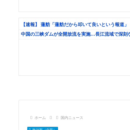
【速報】 蓮舫「蓮舫だから叩いて良いという報道」
中国の三峡ダムが全開放流を実施…長江流域で深刻
ホーム
国内ニュース
政治家（自民）