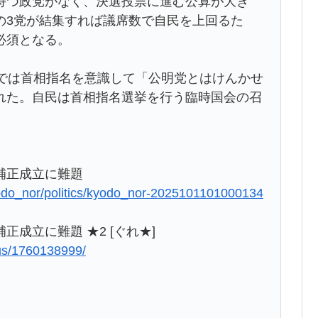
つ政党がなく、決選投票に進む公算が大き
の3党が結集すれば議席数で自民を上回るた
必須となる。
では首相指名を意識して「公明党とはけんかせ
れた。自民は首相指名選挙を行う臨時国会の召
補正成立に難題
kyodo_nor/politics/kyodo_nor-2025101101000134
成立に難題 ★2 [ぐれ★]
lus/1760138999/