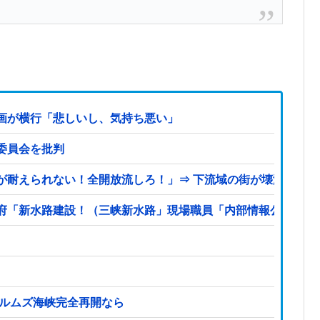
画が横行「悲しいし、気持ち悪い」
委員会を批判
が耐えられない！全開放流しろ！」⇒ 下流域の街が壊滅状態ｗ
「新水路建設！（三峡新水路」現場職員「内部情報公開！（失踪
ホルムズ海峡完全再開なら