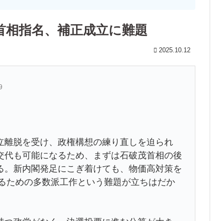
首相指名、補正成立に難題
2025.10.12
9
離脱を受け、政権構想の練り直しを迫られ
交代も可能になるため、まずは石破茂首相の後
る。新内閣発足にこぎ着けても、物価高対策を
せるための多数派工作という難題が立ちはだか