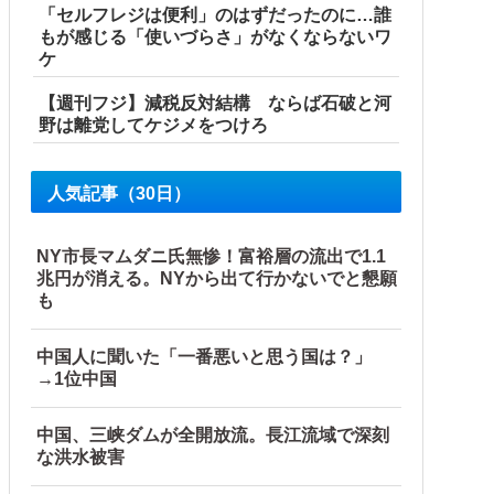
「セルフレジは便利」のはずだったのに…誰
もが感じる「使いづらさ」がなくならないワ
ケ
【週刊フジ】減税反対結構 ならば石破と河
野は離党してケジメをつけろ
人気記事（30日）
NY市長マムダニ氏無惨！富裕層の流出で1.1
ｗｗｗｗ
兆円が消える。NYから出て行かないでと懇願
も
」湖南省「三峡放流情報（画像」台風13号「...
中国人に聞いた「一番悪いと思う国は？」
→1位中国
中国、三峡ダムが全開放流。長江流域で深刻
な洪水被害