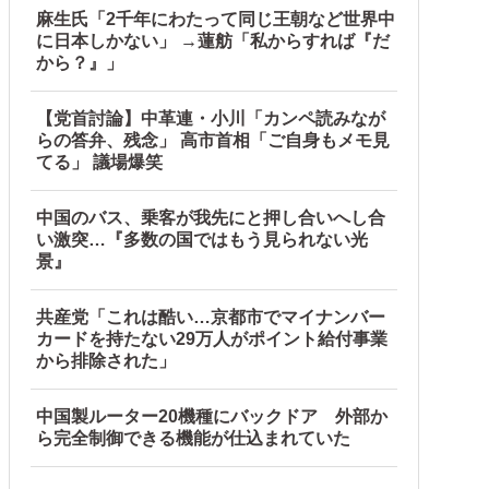
麻生氏「2千年にわたって同じ王朝など世界中
に日本しかない」 →蓮舫「私からすれば『だ
から？』」
み」他
【党首討論】中革連・小川「カンペ読みなが
らの答弁、残念」 高市首相「ご自身もメモ見
てる」 議場爆笑
中国のバス、乗客が我先にと押し合いへし合
い激突…『多数の国ではもう見られない光
景』
共産党「これは酷い…京都市でマイナンバー
カードを持たない29万人がポイント給付事業
から排除された」
中国製ルーター20機種にバックドア 外部か
ら完全制御できる機能が仕込まれていた