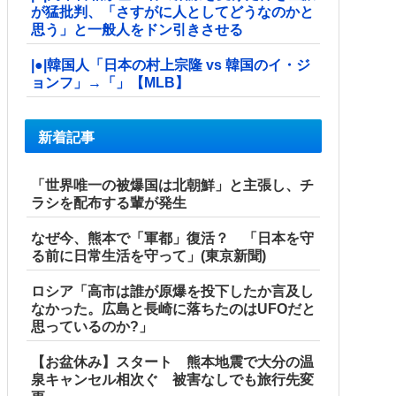
が猛批判、「さすがに人としてどうなのかと
思う」と一般人をドン引きさせる
|●|韓国人「日本の村上宗隆 vs 韓国のイ・ジ
ョンフ」→「」【MLB】
新着記事
「世界唯一の被爆国は北朝鮮」と主張し、チ
ラシを配布する輩が発生
なぜ今、熊本で「軍都」復活？ 「日本を守
る前に日常生活を守って」(東京新聞)
ロシア「高市は誰が原爆を投下したか言及し
なかった。広島と長崎に落ちたのはUFOだと
思っているのか?」
【お盆休み】スタート 熊本地震で大分の温
泉キャンセル相次ぐ 被害なしでも旅行先変