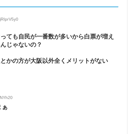
jRIprV5y0
なっても自民が一番数が多いから白票が増え
いんじゃないの？
想とかの方が大阪以外全くメリットがない
2/NYh20
まぁ