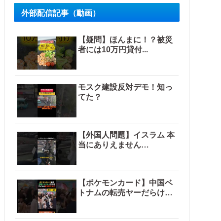
外部配信記事（動画）
【疑問】ほんまに！？被災
者には10万円貸付...
モスク建設反対デモ！知っ
てた？
【外国人問題】イスラム 本
当にありえません…
【ポケモンカード】中国ベ
トナムの転売ヤーだらけ…