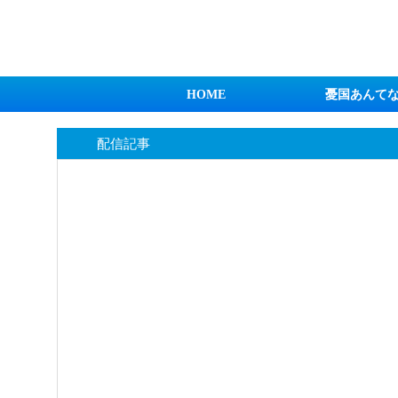
日本第一！ニュース録
HOME
憂国あんて
配信記事