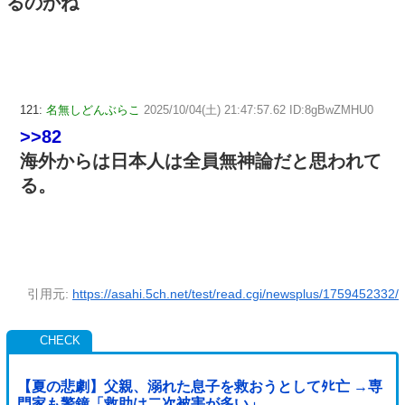
るのかね
121:
名無しどんぶらこ
2025/10/04(土) 21:47:57.62 ID:8gBwZMHU0
>>82
海外からは日本人は全員無神論だと思われて
る。
引用元:
https://asahi.5ch.net/test/read.cgi/newsplus/1759452332/
【夏の悲劇】父親、溺れた息子を救おうとしてﾀﾋ亡 →専
門家も警鐘「救助は二次被害が多い」