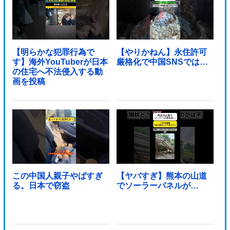
【明らかな犯罪行為で
【やりかねん】永住許可
す】海外YouTuberが日本
厳格化で中国SNSでは…
の住宅へ不法侵入する動
画を投稿
この中国人親子やばすぎ
【ヤバすぎ】熊本の山道
る。日本で窃盗
でソーラーパネルが…