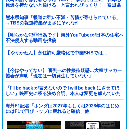
原爆を持たないと負ける」と言われびっくり！ 被団協
代表（85）も中学生に「核を持たないで日本...
熊本県知事「報道に強い不満・苦情が寄せられている」
→TBSの報道特集がまさにそれな件
【明らかな犯罪行為です】海外YouTuberが日本の住宅へ
不法侵入する動画を投稿
【やりかねん】永住許可厳格化で中国SNSでは…
【今はやってない】 審判への性接待疑惑…大韓サッカー
協会が声明「現在は一切発生していない」
「I’ll be back が言えないので I will be back にさせてほ
しい」映画史に残る決め台詞、本人は変更を頼んでいた
海外F1記者「ホンダは2027年もしくは2028年のはじめ
にはF1で再びトップに戻れると確信」他