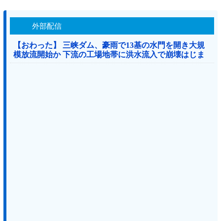
外部配信
【おわった】 三峡ダム、豪雨で13基の水門を開き大規
模放流開始か 下流の工場地帯に洪水流入で崩壊はじま
る