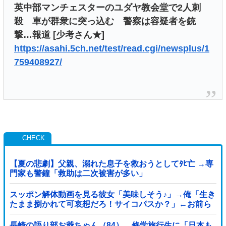
英中部マンチェスターのユダヤ教会堂で2人刺
殺 車が群衆に突っ込む 警察は容疑者を銃
撃…報道 [少考さん★]
https://asahi.5ch.net/test/read.cgi/newsplus/1
759408927/
【夏の悲劇】父親、溺れた息子を救おうとしてﾀﾋ亡 →専
門家も警鐘「救助は二次被害が多い」
スッポン解体動画を見る彼女「美味しそう♪」→俺「生き
たまま捌かれて可哀想だろ！サイコパスか？」←お前ら
どっち？
長崎の語り部お爺ちゃん（84）、修学旅行生に「日本も