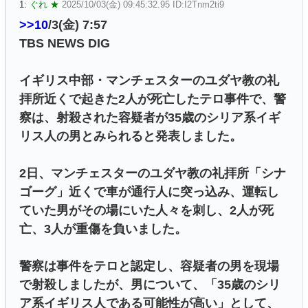
1:
ぐれ ★
2025/10/03(金) 09:45:32.95 ID:I2Tnm2ti9
>>10
/3(金) 7:57
TBS NEWS DIG
イギリス中部・マンチェスターのユダヤ教の礼
拝所近くで起きた2人が死亡したテロ事件で、警
察は、射殺された容疑者が35歳のシリア系イギ
リス人の男とみられると発表しました。
2日、マンチェスターのユダヤ教の礼拝所「シナ
ゴーグ」近くで車が通行人に突っ込み、運転し
ていた男がその場にいた人々を刺し、2人が死
亡、3人が重傷を負いました。
警察は事件をテロと認定し、容疑者の男を現場
で射殺しましたが、男について、「35歳のシリ
ア系イギリス人である可能性が高い」として、