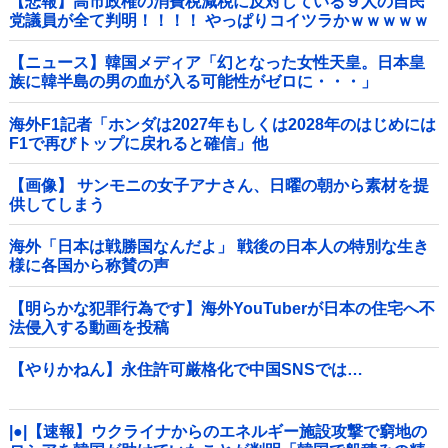
【悲報】高市政権の消費税減税に反対している９人の自民
党議員が全て判明！！！！ やっぱりコイツラかｗｗｗｗｗ
【ニュース】韓国メディア「幻となった女性天皇。日本皇
族に韓半島の男の血が入る可能性がゼロに・・・」
海外F1記者「ホンダは2027年もしくは2028年のはじめには
F1で再びトップに戻れると確信」他
【画像】 サンモニの女子アナさん、日曜の朝から素材を提
供してしまう
海外「日本は戦勝国なんだよ」 戦後の日本人の特別な生き
様に各国から称賛の声
【明らかな犯罪行為です】海外YouTuberが日本の住宅へ不
法侵入する動画を投稿
【やりかねん】永住許可厳格化で中国SNSでは…
|●|【速報】ウクライナからのエネルギー施設攻撃で窮地の