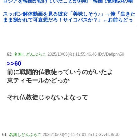
ロシアを韓国が助けていたことが判明「韓国で船積みの精
製油3万トンがロシア行き」
スッポン解体動画を見る彼女「美味しそう♪」→俺「生きた
まま捌かれて可哀想だろ！サイコパスか？」←お前らどっ
ち？
63:
名無しどんぶらこ
2025/10/03(金) 11:55:46.46 ID:VDa8pnn50
>>60
前に戦闘的仏教徒っていうのがいたよ
東ティモールかどっか
それ仏教徒じゃないよなって
61:
名無しどんぶらこ
2025/10/03(金) 11:47:01.25 ID:GvvBz/kU0