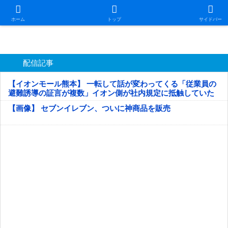
日本第一！ニュース録
ホーム
トップ
サイドバー
配信記事
【イオンモール熊本】 一転して話が変わってくる「従業員の
避難誘導の証言が複数」イオン側が社内規定に抵触していた
疑い
【画像】 セブンイレブン、ついに神商品を販売