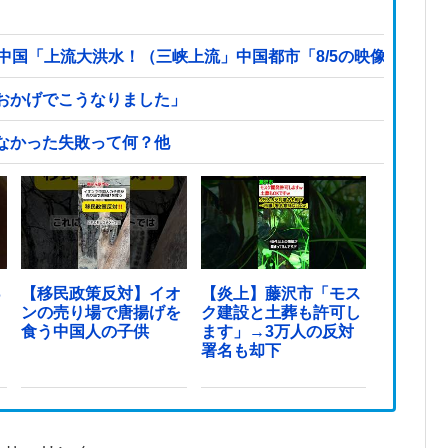
中国「上流大洪水！（三峡上流」中国都市「8/5の映像（動
おかげでこうなりました」
なかった失敗って何？他
っ
【移民政策反対】イオ
【炎上】藤沢市「モス
ンの売り場で唐揚げを
ク建設と土葬も許可し
食う中国人の子供
ます」→3万人の反対
署名も却下