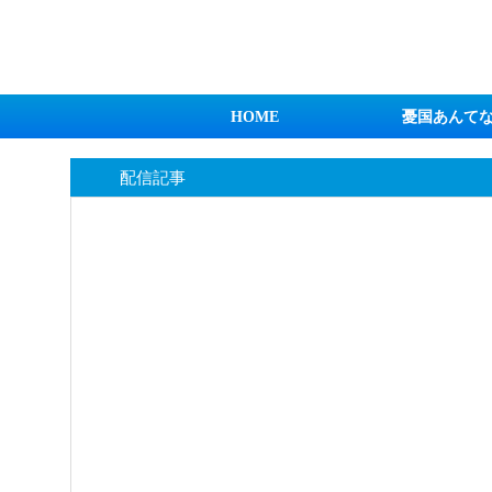
日本第一！ニュース録
HOME
憂国あんて
配信記事