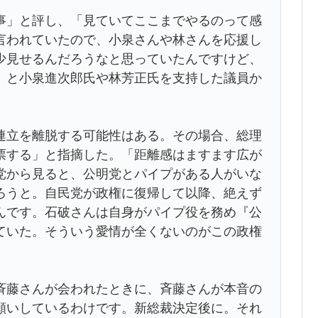
」と評し、「見ていてここまでやるのって感
言われていたので、小泉さんや林さんを応援し
少見せるんだろうなと思っていたんですけど、
」と小泉進次郎氏や林芳正氏を支持した議員か
立を離脱する可能性はある。その場合、総理
票する」と指摘した。「距離感はますます広が
党から見ると、公明党とパイプがある人がいな
ろうと。自民党が政権に復帰して以降、絶えず
んです。石破さんは自身がパイプ役を務め『公
ていた。そういう愛情が全くないのがこの政権
藤さんが会われたときに、斉藤さんが本音の
願いしているわけです。新総裁決定後に。それ