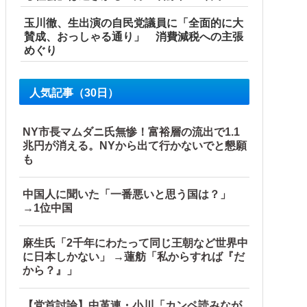
玉川徹、生出演の自民党議員に「全面的に大
賛成、おっしゃる通り」 消費減税への主張
めぐり
人気記事（30日）
NY市長マムダニ氏無惨！富裕層の流出で1.1
兆円が消える。NYから出て行かないでと懇願
も
中国人に聞いた「一番悪いと思う国は？」
→1位中国
麻生氏「2千年にわたって同じ王朝など世界中
に日本しかない」 →蓮舫「私からすれば『だ
から？』」
【党首討論】中革連・小川「カンペ読みなが