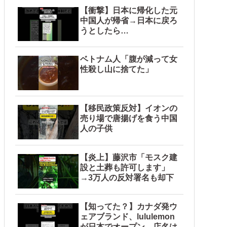
【衝撃】日本に帰化した元
中国人が帰省→日本に戻ろ
うとしたら…
ベトナム人「腹が減って女
性殺し山に捨てた」
【移民政策反対】イオンの
売り場で唐揚げを食う中国
人の子供
【炎上】藤沢市「モスク建
設と土葬も許可します」
→3万人の反対署名も却下
【知ってた？】カナダ発ウ
ェアブランド、lululemon
が日本でオープン→店名は