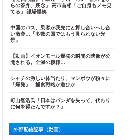
らの答弁、残念」 高市首相「ご自身もメモ見
てる」 議場爆笑
画」三峡ダム「緊急放流（決壊危機」中国「下流大水害（震え声
中国のバス、乗客が我先にと押し合いへし合
い激突…『多数の国ではもう見られない光
景』
【動画】イオンモール爆発の瞬間の映像が公
開される。全滅の模様…
シャチの激しい体当たり、マンボウが粉々に
「爆発」 捕食戦略か遊びか
町山智浩氏「日本はパンダを失って、代わり
に何を得たんですか？」
外部配信記事（動画）