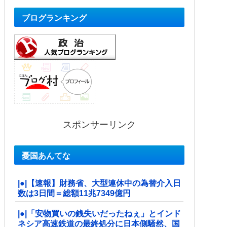
ブログランキング
スポンサーリンク
憂国あんてな
|●|【速報】財務省、大型連休中の為替介入日
数は3日間＝総額11兆7349億円
|●|「安物買いの銭失いだったねぇ」とインド
ネシア高速鉄道の最終処分に日本側騒然、国