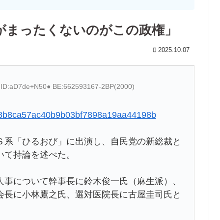
がまったくないのがこの政権」
2025.10.07
4 ID:aD7de+N50● BE:662593167-2BP(2000)
a74c8b8ca57ac40b9b03bf7898a19aa44198b
系「ひるおび」に出演し、自民党の新総裁と
いて持論を述べた。
事について幹事長に鈴木俊一氏（麻生派）、
会長に小林鷹之氏、選対医院長に古屋圭司氏と