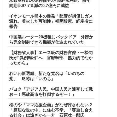
米穀商社の木徳神糧4-6月期経常利益、前年
同期比97.7％減の0.7億円に減益
イオンモール熊本の爆発「配管が損傷しガス
漏れ、着火した可能性」福岡酸素、経産省に
報告
中国製ルーター20機種にバックドア 外部か
ら完全制御できる機能が仕込まれていた
【財務省人事】エース級の財務官僚・一松旬
氏が”異例転出”へ 官邸幹部「協力的でなか
ったから」
れいわ新選組、新たな党名は「いのちの
党」 略称は「いのち」
パヨク「アジア人民、中国人民と連帯して戦
おー！悪政高市を打倒するぞー！」
松のや「ママ応援企画」がなぜ許されない？
「窮屈な世の中」に住む不幸、「尊重し合え
る社会」は遠ざかる一方 石原壮一郎氏