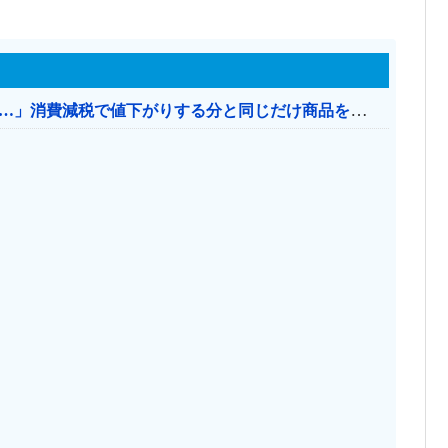
【消費税率1％】 「下げるのが筋なんですけど…」消費減税で値下がりする分と同じだけ商品を値上げして店頭価格を変えない店も