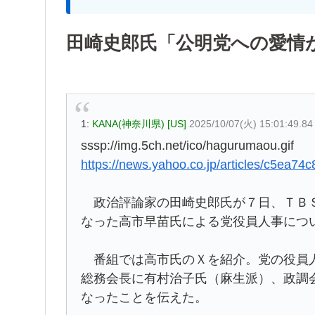
田崎史郎氏「公明党への愛情
1:
KANA(神奈川県) [US]
2025/10/07(火) 15:01:49.8
sssp://img.5ch.net/ico/hagurumaou.gif
https://news.yahoo.co.jp/articles/c5e
政治評論家の田崎史郎氏が７日、ＴＢＳ
なった高市早苗氏による党役員人事につ
番組では高市氏のＸを紹介。党の役員人
総務会長に有村治子氏（麻生派）、政調
なったことを伝えた。