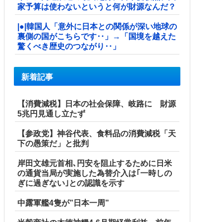
家予算は使わないというと何が財源なんだ？
|●|韓国人「意外に日本との関係が深い地球の
裏側の国がこちらです‥」→「国境を越えた
驚くべき歴史のつながり‥」
新着記事
【消費減税】日本の社会保障、岐路に 財源
5兆円見通し立たず
【参政党】神谷代表、食料品の消費減税「天
下の愚策だ」と批判
岸田文雄元首相､円安を阻止するために日米
の通貨当局が実施した為替介入は｢一時しの
ぎに過ぎない｣との認識を示す
中露軍艦4隻が”日本一周”