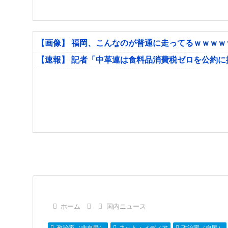
【画像】 福岡、こんなのが普通に走ってるｗｗｗ
【速報】 記者「中革連は食料品消費税ゼロを公約
ホーム
国内ニュース
政治家（非自民）
ネット・メディア
政治家（自民）