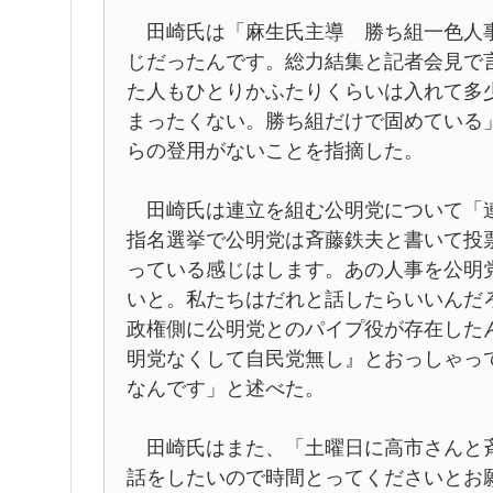
田崎氏は「麻生氏主導 勝ち組一色人事
じだったんです。総力結集と記者会見で
た人もひとりかふたりくらいは入れて多
まったくない。勝ち組だけで固めている
らの登用がないことを指摘した。
田崎氏は連立を組む公明党について「連
指名選挙で公明党は斉藤鉄夫と書いて投
っている感じはします。あの人事を公明
いと。私たちはだれと話したらいいんだ
政権側に公明党とのパイプ役が存在した
明党なくして自民党無し』とおっしゃっ
なんです」と述べた。
田崎氏はまた、「土曜日に高市さんと斉
話をしたいので時間とってくださいとお