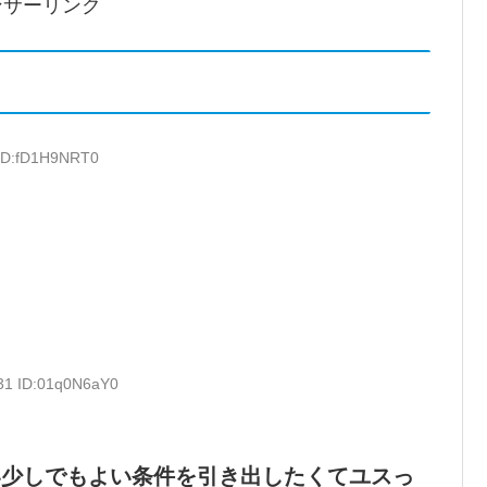
ンサーリンク
 ID:fD1H9NRT0
.31 ID:01q0N6aY0
い少しでもよい条件を引き出したくてユスっ