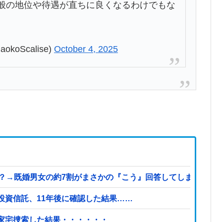
般の地位や待遇が直ちに良くなるわけでもな
okoScalise)
October 4, 2025
既婚男女の約7割がまさかの『こう』回答してしまうw w w w w
投資信託、11年後に確認した結果……
を家宅捜索した結果・・・・・・