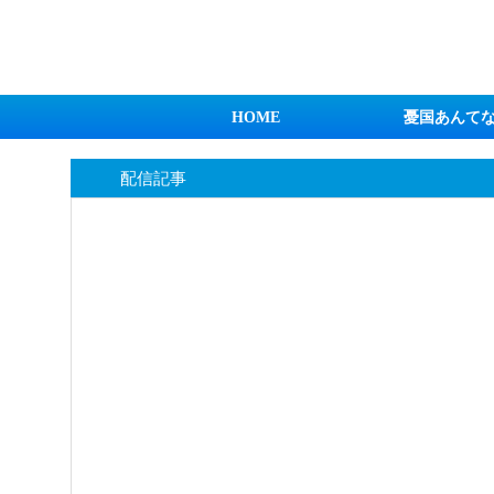
日本第一！ニュース録
HOME
憂国あんて
配信記事