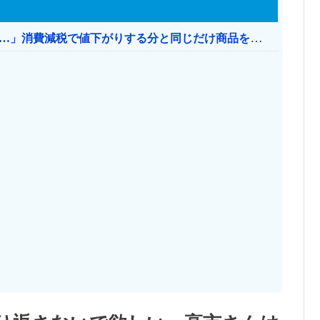
【消費税率1％】 「下げるのが筋なんですけど…」消費減税で値下がりする分と同じだけ商品を値上げして店頭価格を変えない店も