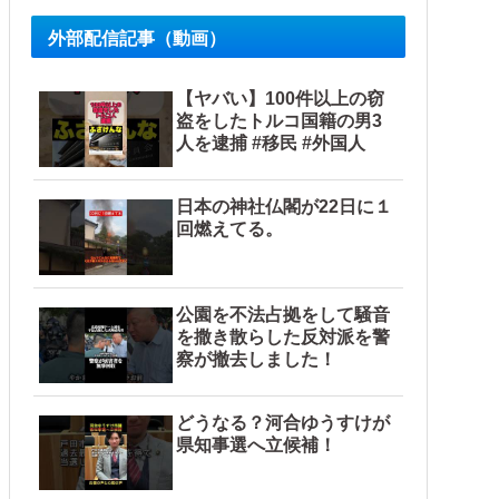
外部配信記事（動画）
【ヤバい】100件以上の窃
盗をしたトルコ国籍の男3
人を逮捕 #移民 #外国人
日本の神社仏閣が22日に１
回燃えてる。
公園を不法占拠をして騒音
を撒き散らした反対派を警
察が撤去しました！
どうなる？河合ゆうすけが
県知事選へ立候補！