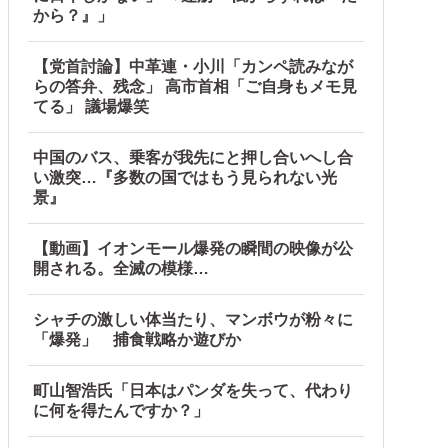
から？』」
【党首討論】中革連・小川「カンペ読みなが
らの答弁、残念」 高市首相「ご自身もメモ見
てる」 議場爆笑
中国のバス、乗客が我先にと押し合いへし合
い激突…『多数の国ではもう見られない光
景』
【動画】イオンモール爆発の瞬間の映像が公
開される。全滅の模様…
シャチの激しい体当たり、マンボウが粉々に
「爆発」 捕食戦略か遊びか
町山智浩氏「日本はパンダを失って、代わり
に何を得たんですか？」