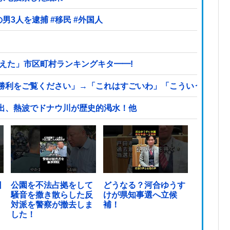
【ヤバい】100件以上の窃盗をしたトルコ国籍の男3人を逮捕 #移民 #外国人
えた」市区町村ランキングキタ━━!
利をご覧ください」→「これはすごいわ」「こういうのを見る
出、熱波でドナウ川が歴史的渇水！他
日
公園を不法占拠をして
どうなる？河合ゆうす
騒音を撒き散らした反
けが県知事選へ立候
対派を警察が撤去しま
補！
した！