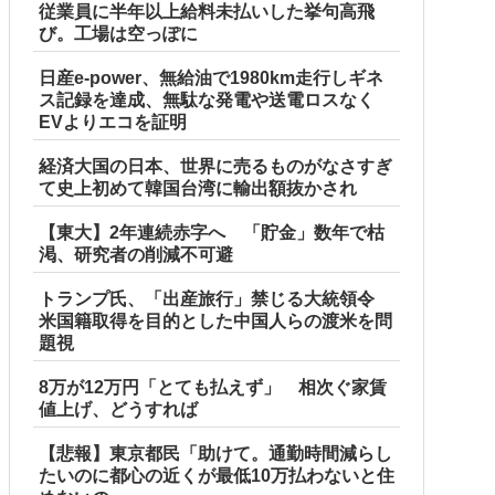
従業員に半年以上給料未払いした挙句高飛
び。工場は空っぽに
日産e-power、無給油で1980km走行しギネ
ス記録を達成、無駄な発電や送電ロスなく
EVよりエコを証明
経済大国の日本、世界に売るものがなさすぎ
て史上初めて韓国台湾に輸出額抜かされ
【東大】2年連続赤字へ 「貯金」数年で枯
渇、研究者の削減不可避
トランプ氏、「出産旅行」禁じる大統領令
米国籍取得を目的とした中国人らの渡米を問
題視
8万が12万円「とても払えず」 相次ぐ家賃
 w w w
値上げ、どうすれば
【悲報】東京都民「助けて。通勤時間減らし
たいのに都心の近くが最低10万払わないと住