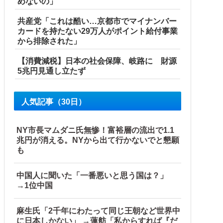
めないの」
共産党「これは酷い…京都市でマイナンバー
カードを持たない29万人がポイント給付事業
から排除された」
【消費減税】日本の社会保障、岐路に 財源
5兆円見通し立たず
と日本人は何か適当に作る感じがしない・...
人気記事（30日）
NY市長マムダニ氏無惨！富裕層の流出で1.1
兆円が消える。NYから出て行かないでと懇願
も
中国人に聞いた「一番悪いと思う国は？」
→1位中国
麻生氏「2千年にわたって同じ王朝など世界中
に日本しかない」 →蓮舫「私からすれば『だ