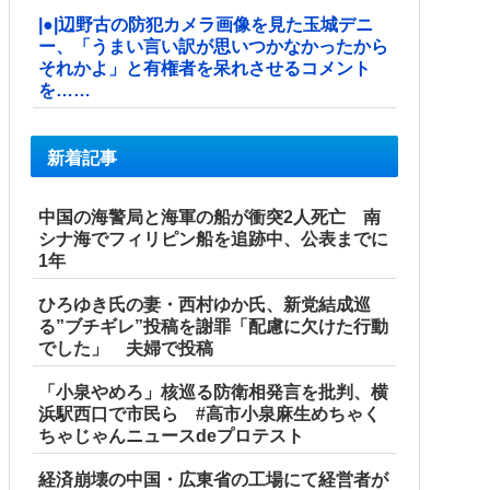
|●|辺野古の防犯カメラ画像を見た玉城デニ
ー、「うまい言い訳が思いつかなかったから
それかよ」と有権者を呆れさせるコメント
を……
新着記事
中国の海警局と海軍の船が衝突2人死亡 南
シナ海でフィリピン船を追跡中、公表までに
1年
ひろゆき氏の妻・西村ゆか氏、新党結成巡
る”ブチギレ”投稿を謝罪「配慮に欠けた行動
でした」 夫婦で投稿
「小泉やめろ」核巡る防衛相発言を批判、横
浜駅西口で市民ら #高市小泉麻生めちゃく
ちゃじゃんニュースdeプロテスト
経済崩壊の中国・広東省の工場にて経営者が