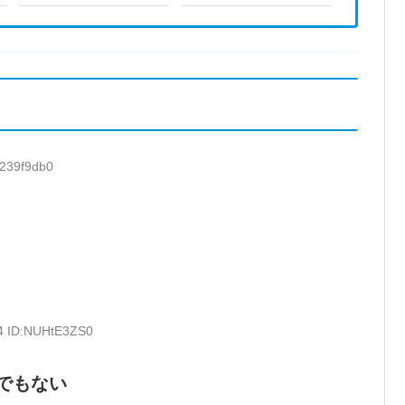
K239f9db0
54 ID:NUHtE3ZS0
でもない