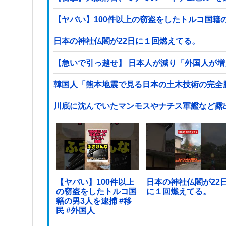
日本の神社仏閣が22日に１回燃えてる。
【急いで引っ越せ】 日本人が減り「外国人が増
韓国人「熊本地震で見る日本の土木技術の完全勝
川底に沈んでいたマンモスやナチス軍艦など露
【ヤバい】100件以上
日本の神社仏閣が22
の窃盗をしたトルコ国
に１回燃えてる。
籍の男3人を逮捕 #移
民 #外国人