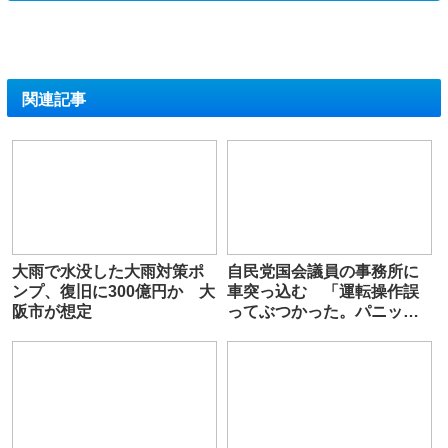
関連記事
大雨で水没した大雨対策ポ
自民党国会議員の事務所に
ンプ、復旧に300億円か 大
車突っ込む 「運転操作誤
阪市が想定
ってぶつかった。パニック
になって逃げた」韓国籍の
65歳男逮捕 京都