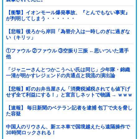
【衝撃】イオンモール爆発事故、『とんでもない事実』
が判明してしまう・・・・・・
【悲報】後ろから岸田「為替介入は一時しのぎに過ぎな
い（キリッ」
①ファウル ②ファウル ③空振り三振 ←思いついた選手
他
「ジャニーさんとつかこうへい氏は同じ」少年隊・錦織
一清が明かすレジェンドの共通点と我流の演出論
【悲報】町のお弁当屋さん「消費税減税されても値下げ
せず全て利益にする！」と宣言しネットで物議 → ｗｗｗ
ｗｗｗｗｗｗｗｗｗｗｗ
【速報】 毎日新聞のベテラン記者を逮捕 包丁で夫を脅し
た容疑
中国人のリウさん、新エネ車で国境越えたら遠隔操作で
30時間ロックされる！