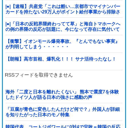
|●|【速報】共産党「これは酷い…京都市でマイナンバー
カードを持たない29万人がポイント給付事業から排除さ
れた」
|●|「日本の反戦界隈終わってて草」と海自トマホークへ
の例の界隈の反応が話題に、今になって存在に気付いて
しまった結果……
【衝撃】イオンモール爆発事故、『とんでもない事実』
が判明してしまう・・・・・・
【朗報】高市首相、爆乳化！！！ サナ活待ったなし！
RSSフィードを取得できません
海外「二度と日本を離れたくない」 熊本で震度7を体験
したドイツ人が語る日本の強さに感動の声
「豆腐が青色に変色したんだけど何で？」外国人が詳細
を知りたがった日本のモノ特集
韓国代表、コートジボワールに0対4で完敗＝韓国の反応