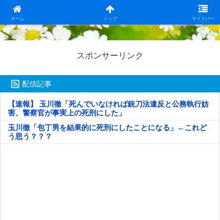
日本第一！ニュース録
ホーム
トップ
サイドバー
スポンサーリンク
配信記事
【速報】 玉川徹「死んでいなければ銃刀法違反と公務執行妨
害、警察官が事実上の死刑にした」
玉川徹「包丁男を結果的に死刑にしたことになる」←これど
う思う？？？