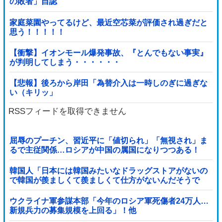
の敗者」自認
家庭菜園やってるけど、最近空芯菜が評価され過ぎだと
思う！！！！！
【衝撃】イオンモール爆発事故、『とんでもない事実』
が判明してしまう・・・・・・
【悲報】後ろから岸田「為替介入は一時しのぎに過ぎな
い（キリッ」
RSSフィードを取得できません
屈辱のプーチン、習近平に「値切られ」「無視され」ま
るで主従関係…ロシアが中国の属国になりつつある！
韓国人「日本には韓国みたいなドラッグストアがないの
で韓国が羨ましくて羨ましくて仕方がないんだそうで
す」
ウクライナ軍参謀本部「今年のロシア軍死傷者24万人…
新規兵力の募集規模を上回る」！他