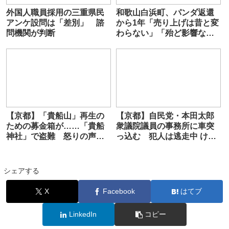
外国人職員採用の三重県民
和歌山白浜町、パンダ返還
アンケ設問は「差別」 諮
から1年「売り上げは昔と変
問機関が判断
わらない」「殆ど影響なし
パンダなくても大丈夫」
【京都】「貴船山」再生の
【京都】自民党・本田太郎
ための募金箱が……「貴船
衆議院議員の事務所に車突
神社」で盗難 怒りの声続
っ込む 犯人は逃走中 けが
出「罰当たり」「今の日
人なし 舞鶴市
本、盗難ばっかり」
シェアする
X
Facebook
はてブ
LinkedIn
コピー