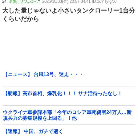
24:
名無しどんぶらこ
2025/10/03(金) 20:57:34.41 ID:3cYTylgN0
大した量じゃないよ小さいタンクローリー1台分
くらいだから
【ニュース】 台風13号、迷走・・・
【朗報】高市首相、爆乳化！！！ サナ活待ったなし！
ウクライナ軍参謀本部「今年のロシア軍死傷者24万人…新
規兵力の募集規模を上回る」！他
【速報】 中国、ガチで逝く