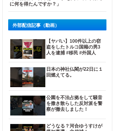
に何を得たんですか？」
外部配信記事（動画）
【ヤバい】100件以上の窃
盗をしたトルコ国籍の男3
人を逮捕 #移民 #外国人
日本の神社仏閣が22日に１
回燃えてる。
公園を不法占拠をして騒音
を撒き散らした反対派を警
察が撤去しました！
どうなる？河合ゆうすけが