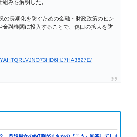
仕組みを解明した。
不況の長期化を防ぐための金融・財政政策のヒン
や金融機関に投入することで、傷口の拡大を防
0928-YAHTQRLVJNO73HD6HJ7HA3627E/
既婚男女の約7割がまさかの『こう』回答してしまうw w w w w