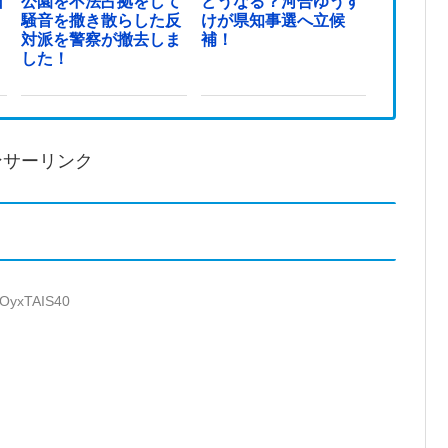
日
公園を不法占拠をして
どうなる？河合ゆうす
騒音を撒き散らした反
けが県知事選へ立候
対派を警察が撤去しま
補！
した！
ンサーリンク
:OyxTAIS40