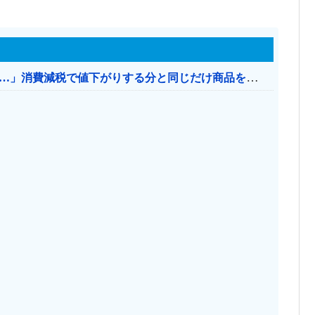
【消費税率1％】 「下げるのが筋なんですけど…」消費減税で値下がりする分と同じだけ商品を値上げして店頭価格を変えない店も