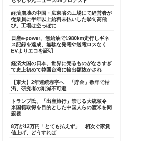
ちゃじゃんニュースdeプロテスト
経済崩壊の中国・広東省の工場にて経営者が
従業員に半年以上給料未払いした挙句高飛
び。工場は空っぽに
日産e-power、無給油で1980km走行しギネ
ス記録を達成、無駄な発電や送電ロスなく
EVよりエコを証明
経済大国の日本、世界に売るものがなさすぎ
て史上初めて韓国台湾に輸出額抜かされ
【東大】2年連続赤字へ 「貯金」数年で枯
渇、研究者の削減不可避
トランプ氏、「出産旅行」禁じる大統領令
米国籍取得を目的とした中国人らの渡米を問
題視
8万が12万円「とても払えず」 相次ぐ家賃
値上げ、どうすれば
 w w w