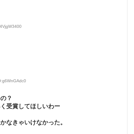
D:4VjgW3400
ID:g6WnGAdc0
なの？
早く受賞してほしいわー
とかなきゃいけなかった。