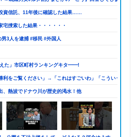
投資信託、11年後に確認した結果……
を家宅捜索した結果・・・・・・
【ヤバい】100件以上の窃盗をしたトルコ国籍の男3人を逮捕 #移民 #外国人
えた」市区町村ランキングキタ━━!
利をご覧ください」→「これはすごいわ」「こういうのを見る
出、熱波でドナウ川が歴史的渇水！他