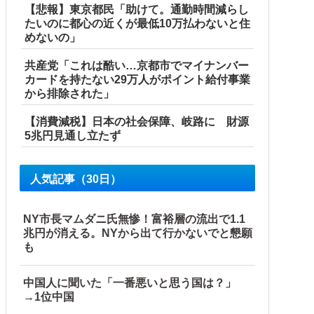
【悲報】東京都民「助けて。通勤時間減らし
たいのに都心の近くが最低10万払わないと住
めないの」
共産党「これは酷い…京都市でマイナンバー
カードを持たない29万人がポイント給付事業
から排除された」
【消費減税】日本の社会保障、岐路に 財源
5兆円見通し立たず
人気記事（30日）
と日本人は何か適当に作る感じがしない・...
NY市長マムダニ氏無惨！富裕層の流出で1.1
兆円が消える。NYから出て行かないでと懇願
も
中国人に聞いた「一番悪いと思う国は？」
→1位中国