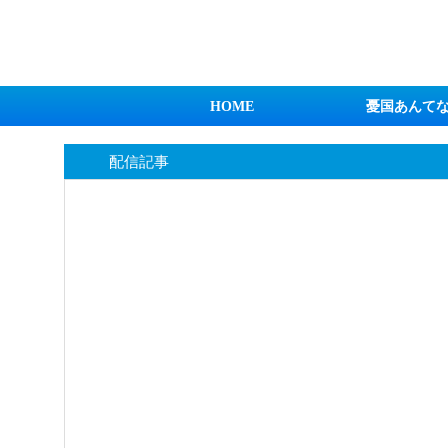
日本第一！ニュース録
HOME
憂国あんて
配信記事