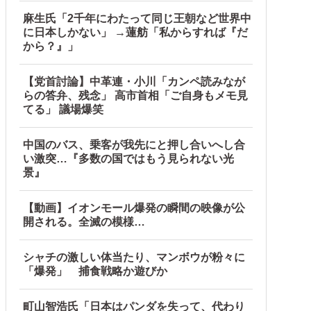
麻生氏「2千年にわたって同じ王朝など世界中
に日本しかない」 →蓮舫「私からすれば『だ
から？』」
【党首討論】中革連・小川「カンペ読みなが
らの答弁、残念」 高市首相「ご自身もメモ見
てる」 議場爆笑
中国のバス、乗客が我先にと押し合いへし合
い激突…『多数の国ではもう見られない光
景』
【動画】イオンモール爆発の瞬間の映像が公
開される。全滅の模様…
シャチの激しい体当たり、マンボウが粉々に
「爆発」 捕食戦略か遊びか
町山智浩氏「日本はパンダを失って、代わり