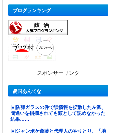
ブログランキング
スポンサーリンク
憂国あんてな
|●|防弾ガラスの件で誤情報を拡散した左派、
間違いを指摘されても頑として認めなかった
結果……
|●|ジャンポケ斎藤と代理人のやりとり、「地