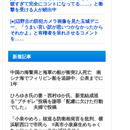
獄すぎて完全にコントになってる……」と衝
撃を受ける人が続出中
|●|辺野古の防犯カメラ画像を見た玉城デニ
ー、「うまい言い訳が思いつかなかったから
それかよ」と有権者を呆れさせるコメント
を……
新着記事
中国の海警局と海軍の船が衝突2人死亡 南
シナ海でフィリピン船を追跡中、公表までに
1年
ひろゆき氏の妻・西村ゆか氏、新党結成巡
る”ブチギレ”投稿を謝罪「配慮に欠けた行動
でした」 夫婦で投稿
「小泉やめろ」核巡る防衛相発言を批判、横
浜駅西口で市民ら #高市小泉麻生めちゃく