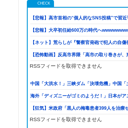
【悲報】高市首相の“個人的なSNS投稿”で習
【悲報】大卒初任給600万の時代へwwwwwwww
【ネット】荒らしが『警察官発砲で犯人の自傷行
【恐怖動画】反高市界隈「高市の取り巻きが、
RSSフィードを取得できません
中国「大洪水！」三峡ダム「決壊危機」中国「
海外「ディズニーがゴミのようだ！」日本がア
【狂気】米政府「黒人の梅毒患者399人を治療
RSSフィードを取得できません