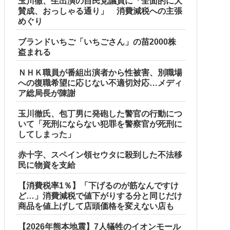
玉川徹、生出演の自民党議員に「全面的に大
賛成、おっしゃる通り」 消費減税への主張
めぐり
ブランドいちご「いちごさん」の苗2000株
盗まれる
ＮＨＫ職員が番組出演者から性被害、別職場
への復職希望に応じない不適切対応…メディ
ア総局長が陳謝
玉川徹氏、包丁男に発砲した警官の行動につ
いて「死刑にならない犯罪を警察官が死刑に
してしまった」
赤十字、スペイン領セウタに殺到した不法移
民に物資を支給
【消費税率1％】「下げるのが筋なんですけ
ど…」消費減税で値下がりする分と同じだけ
商品を値上げして店頭価格を変えない店も
【2026年熊本地震】7人犠牲のイオンモール