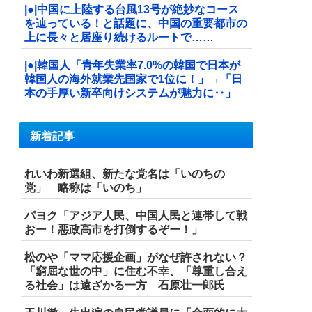
|●|中国に上陸する台風13号が絶妙なコース
を辿っている！と話題に、中国の重要都市の
上に長々と居座り続けるルートで……
|●|韓国人「青年失業率7.0%の韓国で日本が
韓国人の海外就業先国家で1位に！」→「日
本の手厚い新卒向けシステムが魅力に‥」
新着記事
れいわ新選組、新たな党名は「いのちの
党」 略称は「いのち」
パヨク「アジア人民、中国人民と連帯して戦
おー！悪政高市を打倒するぞー！」
松のや「ママ応援企画」がなぜ許されない？
「窮屈な世の中」に住む不幸、「尊重し合え
る社会」は遠ざかる一方 石原壮一郎氏