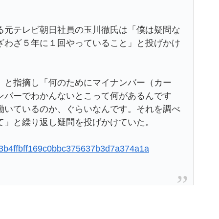
る元テレビ朝日社員の玉川徹氏は「僕は疑問な
ざわざ５年に１回やっていること」と投げかけ
」と指摘し「何のためにマイナンバー（カー
ンバーでわかんないとこって何があるんです
働いているのか、ぐらいなんです。それを調べ
て」と繰り返し疑問を投げかけていた。
d973b4ffbff169c0bbc375637b3d7a374a1a