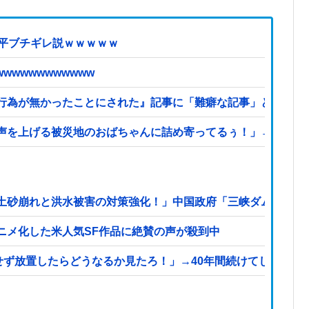
近平ブチギレ説ｗｗｗｗｗ
wwwwwwwwwww
為が無かったことにされた』記事に「難癖な記事」とイチャモ
声を上げる被災地のおばちゃんに詰め寄ってるぅ！」→よく聞
土砂崩れと洪水被害の対策強化！」中国政府「三峡ダム周辺を
ニメ化した米人気SF作品に絶賛の声が殺到中
せず放置したらどうなるか見たろ！」→40年間続けてしまう他