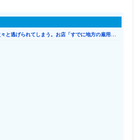
日本のお店、時給1500円でもミャンマー人に次々と逃げられてしまう。お店「すでに地方の雇用は崩壊」