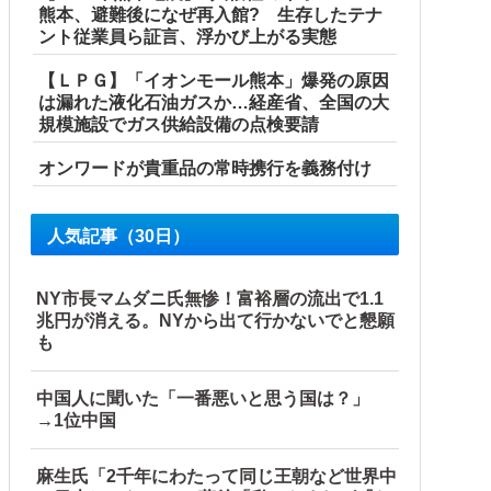
熊本、避難後になぜ再入館? 生存したテナ
ント従業員ら証言、浮かび上がる実態
【ＬＰＧ】「イオンモール熊本」爆発の原因
は漏れた液化石油ガスか…経産省、全国の大
規模施設でガス供給設備の点検要請
ン→自傷行為の動画が拡散してマスゴミの偏向報...
オンワードが貴重品の常時携行を義務付け
くと何やらヤバいことを言っていると話題に…
人気記事（30日）
NY市長マムダニ氏無惨！富裕層の流出で1.1
重点強化」中国ダム「決壊」中国「現場封鎖！（空撮削除」→
兆円が消える。NYから出て行かないでと懇願
も
中国人に聞いた「一番悪いと思う国は？」
→1位中国
麻生氏「2千年にわたって同じ王朝など世界中