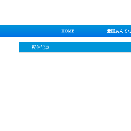
日本第一！ニュース録
HOME
憂国あんて
配信記事