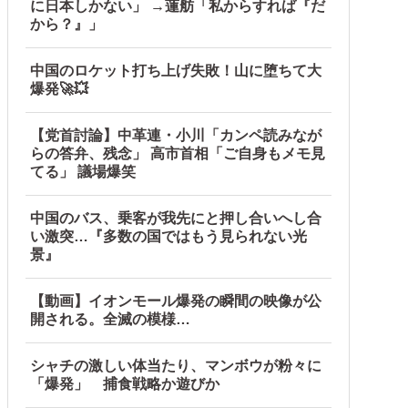
に日本しかない」 →蓮舫「私からすれば『だ
から？』」
中国のロケット打ち上げ失敗！山に堕ちて大
爆発🚀💥
【党首討論】中革連・小川「カンペ読みなが
らの答弁、残念」 高市首相「ご自身もメモ見
てる」 議場爆笑
中国のバス、乗客が我先にと押し合いへし合
い激突…『多数の国ではもう見られない光
景』
【動画】イオンモール爆発の瞬間の映像が公
開される。全滅の模様…
シャチの激しい体当たり、マンボウが粉々に
「爆発」 捕食戦略か遊びか