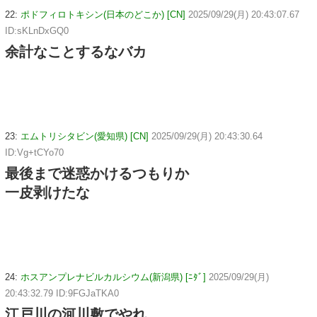
22:
ポドフィロトキシン(日本のどこか) [CN]
2025/09/29(月) 20:43:07.67
ID:sKLnDxGQ0
余計なことするなバカ
23:
エムトリシタビン(愛知県) [CN]
2025/09/29(月) 20:43:30.64
ID:Vg+tCYo70
最後まで迷惑かけるつもりか
一皮剥けたな
24:
ホスアンプレナビルカルシウム(新潟県) [ﾆﾀﾞ]
2025/09/29(月)
20:43:32.79 ID:9FGJaTKA0
江戸川の河川敷でやれ