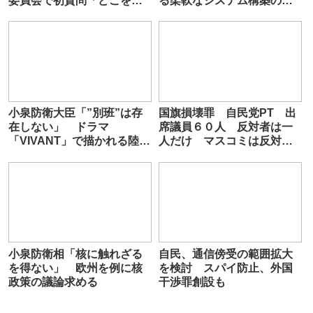
委員会で初質問「どこを見
る柔軟なシステム構築のチ
ていいか分からないくらい
ャンス」 野党見直し求める
緊張しています」
小泉防衛大臣「”別班”は存
国旗損壊罪 自民党PT 出
在しない」 ドラマ
席議員６０人 反対者は一
「VIVANT」で描かれる陸自
人だけ マスコミは反対者
秘密部隊の存在を否定
にだけ取材
小泉防衛相「核に触れざる
自民、通信傍受の範囲拡大
を得ない」 欧州を例に核
を検討 スパイ防止、外国
政策の議論求める
干渉罪創設も