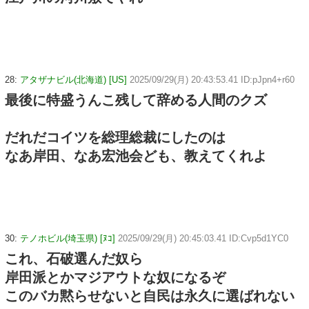
28:
アタザナビル(北海道) [US]
2025/09/29(月) 20:43:53.41 ID:pJpn4+r60
最後に特盛うんこ残して辞める人間のクズ
だれだコイツを総理総裁にしたのは
なあ岸田、なあ宏池会ども、教えてくれよ
30:
テノホビル(埼玉県) [ﾇｺ]
2025/09/29(月) 20:45:03.41 ID:Cvp5d1YC0
これ、石破選んだ奴ら
岸田派とかマジアウトな奴になるぞ
このバカ黙らせないと自民は永久に選ばれない