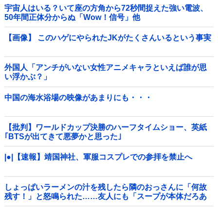
宇宙人はいる？いて座の方角から72秒間捉えた強い電波、
50年間正体分からぬ「Wow！信号」他
【画像】 このハゲにやられたJKがたくさんいるという事実
外国人「アンチがいない女性アニメキャラといえば誰が思
い浮かぶ？」
中国の海水浴場の映像があまりにも・・・
【批判】ワールドカップ決勝のハーフタイムショー、英紙
｢BTSが出てきて悪夢かと思った｣
|●|【速報】靖国神社、軍服コスプレでの参拝を禁止へ
しょっぱいラーメンの汁を残したら隣のおっさんに「何故
残す！」と怒鳴られた……友人にも「スープが本体だろあ
り得ない」と説教されたんだが、塩分過剰だし味の好みは
自由だろ！