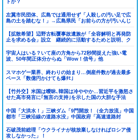
トか？
左翼市民団体、広島では通用せず「人殺しの汚い足で広
島の土を踏むな！」→広島県民「お前らの方が汚いんじ
ゃ！」「ワシらが広島県民じゃ」
【拡散希望】辺野古転覆事故遺族が「全容解明と再発防
止を求める会」設立 継続的に活動するためと説明、ク
ラファン立ち上げも準備
宇宙人はいる？いて座の方角から72秒間捉えた強い電
波、50年間正体分からぬ「Wow！信号」他
スマホゲー業界、終わりの始まり…倒産件数が過去最多
ペース「数億円かけても爆ﾀﾋ」
【竹外交】米国は曖昧､韓国は冷ややか…習近平を激怒さ
せた高市発言に｢無言の支持｣を示した国の大胆な手法
中国「大洪水！」三峡ダム「9門開放！（全力放流」中国
都市「三峡沿線の道路水没」中国政府「高速道路封
鎖！」中国ダム「緊急放流に合わせて開門（土砂崩れ発
生」→
石破茂前総理「ウクライナが核放棄しなければロシア侵
攻しなかった」！