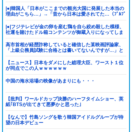
|●|韓国人「日本がここまでの観光大国に発展した本当の
理由がこちら…」→「昔から日本は愛されてた…（ﾌﾞﾙﾌﾞ
ﾙ」＝韓国の反応
|●|フジテレビが金の卵を産む鶏を自ら絞め殺した模様、
社運を賭けたドル箱コンテンツが御蔵入りになってしま
い……
高市首相が経歴詐称していると確信した某映画評論家、
「上級公務員試験に合格とは書いてないんですが…」と
ツッコミを受けまくり……
【ニュース】日本をダメにした総理大臣、ワースト１位
が同点でこの人ｗｗｗｗｗｗ
中国の海水浴場の映像があまりにも・・・
【批判】ワールドカップ決勝のハーフタイムショー、英
紙｢BTSが出てきて悪夢かと思った｣
【なんで】竹島ソングを歌う韓国アイドルグループが待
望の日本デビュー