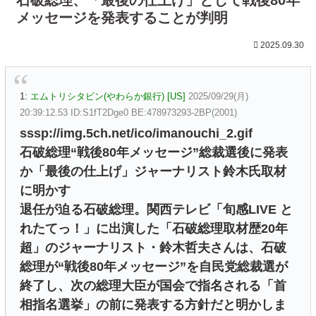
メッセージを発表することが判明
2025.09.30
1:
エムトリシタビン(やわらか銀行) [US]
2025/09/29(月)
20:39:12.53 ID:S1fT2Dge0 BE:478973293-2BP(2001)
sssp://img.5ch.net/ico/imanouchi_2.gif
石破総理“戦後80年メッセージ”総裁選後に発表
か「最後の仕上げ」ジャーナリスト鈴木氏取材
に明かす
退任が迫る石破総理。関西テレビ「旬感LIVE と
れたてっ！」に出演した「石破総理取材歴20年
超」のジャーナリスト・鈴木哲夫さんは、石破
総理が“戦後80年メッセージ”を自民党総裁選が
終了し、次の総理大臣が国会で指名される「首
相指名選挙」の前に発表する方針だと明かしま