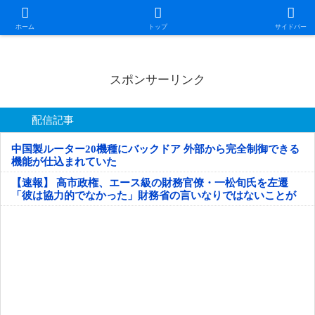
日本第一！ニュース録
ホーム
トップ
サイドバー
スポンサーリンク
配信記事
中国製ルーター20機種にバックドア 外部から完全制御できる
機能が仕込まれていた
【速報】 高市政権、エース級の財務官僚・一松旬氏を左遷
「彼は協力的でなかった」財務省の言いなりではないことが
判明