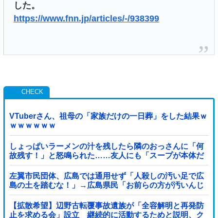
した。
https://www.fnn.jp/articles/-/938399
VTuberさん、祖母の「家族だけの一日葬」をした結果ｗ
ｗｗｗｗｗｗ
しょっぱいラーメンの汁を残したら隣のおっさんに「何
故残す！」と怒鳴られた……友人にも「スープが本体だ
ろあり得ない」と説教されたんだが、塩分過剰だし味の
好みは自由だろ！
左翼市民団体、広島では通用せず「人殺しの汚い足で広
島の土を踏むな！」→広島県民「お前らの方が汚いんじ
ゃ！」「ワシらが広島県民じゃ」
【拡散希望】辺野古転覆事故遺族が「全容解明と再発防
止を求める会」設立 継続的に活動するためと説明、ク