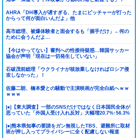
AHRA「DH導入が遅すぎる、たまにピッチャーが打った
からって何が面白いんだよ」他
高市総理、被爆体験者と面会するも「握手だけ」←何の
ために会うんだよ…
【今はやってない】審判への性接待疑惑…韓国サッカー
協会が声明「現在は一切発生していない」
石破茂前総理「ウクライナが核放棄しなければロシア侵
攻しなかった」！
佐藤二朗、橋本愛との騒動で主演映画が完全白紙へｗｗ
ｗｗｗ
|●|【東大調査】一部のSNSだけではなく日本国民全体が
思っていた「外国人受け入れ反対」大幅増20.7%↑56.3%
|●|熊本県知事の要請をガン無視したTBS、避難所に取材
班が押し入ってプライバシーに全く配慮しない報道
を……