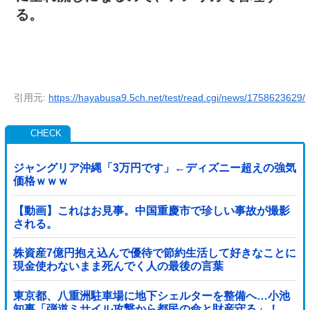
る。
引用元:
https://hayabusa9.5ch.net/test/read.cgi/news/1758623629/
ジャングリア沖縄「3万円です」←ディズニー超えの強気
価格ｗｗｗ
【動画】これはお見事。中国重慶市で珍しい事故が撮影
される。
株資産7億円抱え込んで優待で節約生活して好きなことに
現金使わないまま死んでく人の最後の言葉
東京都、八重洲駐車場に地下シェルターを整備へ…小池
知事「弾道ミサイル攻撃から都民の命と財産守る」！