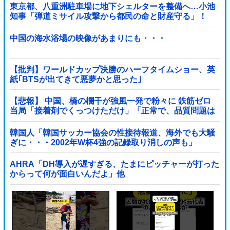
東京都、八重洲駐車場に地下シェルターを整備へ…小池
知事「弾道ミサイル攻撃から都民の命と財産守る」！
中国の海水浴場の映像があまりにも・・・
【批判】ワールドカップ決勝のハーフタイムショー、英
紙｢BTSが出てきて悪夢かと思った｣
【悲報】 中国、橋の欄干が強風一発で粉々に 鉄筋ゼロ
当局「接着剤でくっつけただけ」「正常で、品質問題は
ない」
韓国人「韓国サッカー協会の性接待報道、海外でも大騒
ぎに・・・2002年W杯4強の記録取り消しの声も」
→「マジで国の恥だ」「2002年まで疑う価値があ...
AHRA「DH導入が遅すぎる、たまにピッチャーが打った
からって何が面白いんだよ」他