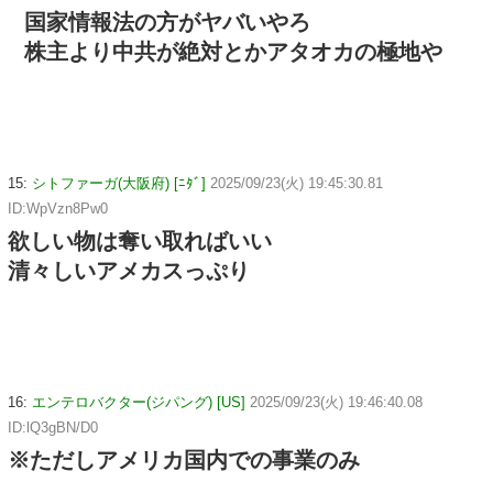
国家情報法の方がヤバいやろ
株主より中共が絶対とかアタオカの極地や
15:
シトファーガ(大阪府) [ﾆﾀﾞ]
2025/09/23(火) 19:45:30.81
ID:WpVzn8Pw0
欲しい物は奪い取ればいい
清々しいアメカスっぷり
16:
エンテロバクター(ジパング) [US]
2025/09/23(火) 19:46:40.08
ID:lQ3gBN/D0
※ただしアメリカ国内での事業のみ