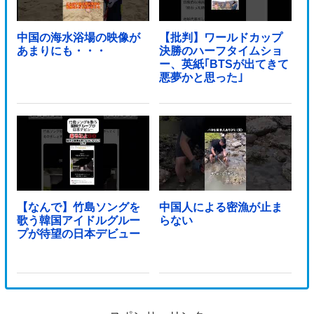
中国の海水浴場の映像が
【批判】ワールドカップ
あまりにも・・・
決勝のハーフタイムショ
ー、英紙｢BTSが出てきて
悪夢かと思った｣
【なんで】竹島ソングを
中国人による密漁が止ま
歌う韓国アイドルグルー
らない
プが待望の日本デビュー