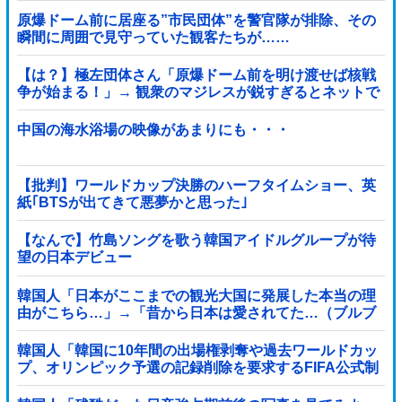
原爆ドーム前に居座る”市民団体”を警官隊が排除、その
瞬間に周囲で見守っていた観客たちが……
【は？】極左団体さん「原爆ドーム前を明け渡せば核戦
争が始まる！」→ 観衆のマジレスが鋭すぎるとネットで
話題に → ｗｗｗｗｗｗｗｗｗｗｗｗ
中国の海水浴場の映像があまりにも・・・
【批判】ワールドカップ決勝のハーフタイムショー、英
紙｢BTSが出てきて悪夢かと思った｣
【なんで】竹島ソングを歌う韓国アイドルグループが待
望の日本デビュー
韓国人「日本がここまでの観光大国に発展した本当の理
由がこちら…」→「昔から日本は愛されてた…（ブルブ
ル」＝韓国の反応
韓国人「韓国に10年間の出場権剥奪や過去ワールドカッ
プ、オリンピック予選の記録削除を要求するFIFA公式制
裁を海外メディアが報道！」