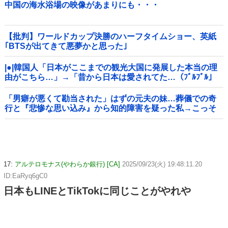
中国の海水浴場の映像があまりにも・・・
【批判】ワールドカップ決勝のハーフタイムショー、英紙
｢BTSが出てきて悪夢かと思った｣
|●|韓国人「日本がここまでの観光大国に発展した本当の理
由がこちら…」→「昔から日本は愛されてた…（ﾌﾞﾙﾌﾞﾙ」
＝韓国の反応
「男癖が悪くて勘当された」はずの元夫の妹…葬儀での奇
行と『悲惨な思い込み』から知的障害を疑った私→こっそ
り病院へ誘導し行政保護させた話
17:
アルテロモナス(やわらか銀行) [CA]
2025/09/23(火) 19:48:11.20
ID:EaRyq6gC0
日本もLINEとTikTokに同じことがやれや