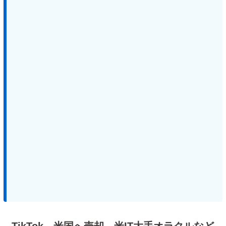
TikTok、米国へ売却。米IT大手オラクルなど