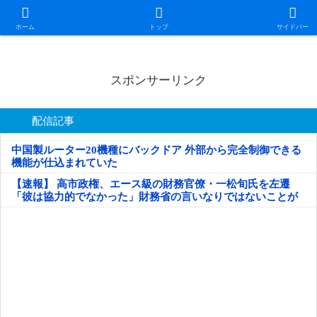
日本第一！ニュース録
ホーム
トップ
サイドバー
スポンサーリンク
配信記事
中国製ルーター20機種にバックドア 外部から完全制御できる
機能が仕込まれていた
【速報】 高市政権、エース級の財務官僚・一松旬氏を左遷
「彼は協力的でなかった」財務省の言いなりではないことが
判明