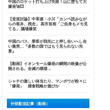
中国のロケット打ち上げ失敗！山に堕ちて大
爆発🚀💥
【党首討論】中革連・小川「カンペ読みなが
らの答弁、残念」 高市首相「ご自身もメモ見
てる」 議場爆笑
中国のバス、乗客が我先にと押し合いへし合
い激突…『多数の国ではもう見られない光
景』
【動画】イオンモール爆発の瞬間の映像が公
開される。全滅の模様…
シャチの激しい体当たり、マンボウが粉々に
「爆発」 捕食戦略か遊びか
外部配信記事（動画）