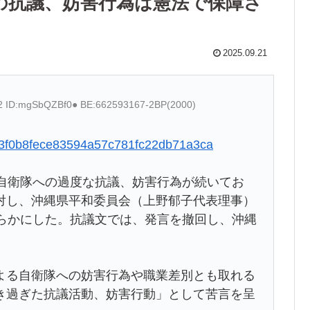
の抗議、妨害行為は憲法で保障さ
2025.09.21
62 ID:mgSbQZBf0● BE:662593167-2BP(2000)
d333f0b8fece83594a57c781fc22db71a3ca
「自衛隊への過度な抗議、妨害行為が続いてお
対し、沖縄県平和委員会（上野郁子代表理事）
明らかにした。抗議文では、発言を撤回し、沖縄
よる自衛隊への妨害行為や職業差別とも取れる
き過ぎた抗議活動、妨害行動」として苦言を呈