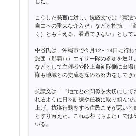
した。
こうした発言に対し、抗議文では「憲法
自由への重大な介入だ」などと指摘。「
く）とも言える。看過できない」として
中谷氏は、沖縄市で今月12～14日に行
旅団（那覇市）エイサー隊の参加を巡り
などとして主催者や陸上自衛隊側に出場
隊も地域との交流を深める努力をしてき
抗議文は「『地元との関係を大切にして
れるように日々訓練や任務に取り組んで
上げ、抗議行動をする住民こそが悪いと
とすり替えた。これは巷（ちまた）では
いる。