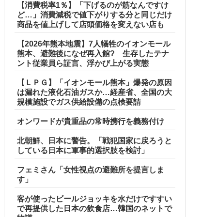
【消費税率1％】「下げるのが筋なんですけ
ど…」消費減税で値下がりする分と同じだけ
商品を値上げして店頭価格を変えない店も
【2026年熊本地震】7人犠牲のイオンモール
熊本、避難後になぜ再入館? 生存したテナ
ント従業員ら証言、浮かび上がる実態
【ＬＰＧ】「イオンモール熊本」爆発の原因
は漏れた液化石油ガスか…経産省、全国の大
規模施設でガス供給設備の点検要請
オンワードが貴重品の常時携行を義務付け
北朝鮮、日本に警告。「戦犯国家に戻ろうと
している日本に軍事的選択肢を検討」
フェミさん「女性視点の避難所を提言しま
す」
客が使ったビールジョッキを水だけですすい
で再提供した日本の飲食店…韓国のネットで