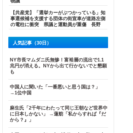
物議
【共産党】「選挙カーがぶつかっている」知
事選候補を支援する団体の街宣車が道路左側
の電柱に衝突 県議と運動員が重傷 長野
人気記事（30日）
NY市長マムダニ氏無惨！富裕層の流出で1.1
い！」と発狂ｗｗｗ箸を置いた良ウトが言い放った言葉とは←
兆円が消える。NYから出て行かないでと懇願
も
中国人に聞いた「一番悪いと思う国は？」
→1位中国
麻生氏「2千年にわたって同じ王朝など世界中
に日本しかない」 →蓮舫「私からすれば『だ
件付き」
から？』」
の反応