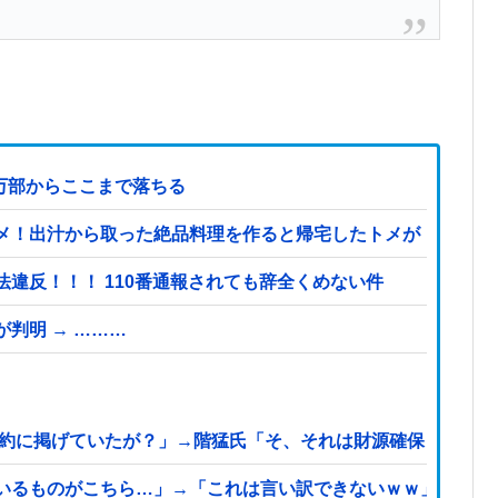
3万部からここまで落ちる
メ！出汁から取った絶品料理を作ると帰宅したトメが「味がな
違反！！！ 110番通報されても辞全くめない件
判明 → ………
公約に掲げていたが？」→階猛氏「そ、それは財源確保という条
いるものがこちら…」→「これは言い訳できないｗｗ」＝韓国