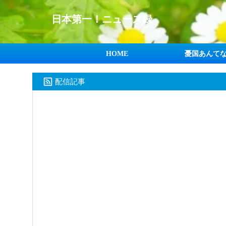
日本第一！ニュース録
HOME
憂国あんて
配信記事