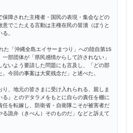
で保障された主権者・国民の表現・集会などの
敵意でこたえる言動は主権在民の冒瀆（ぼうと
いる。
われた「沖縄全島エイサーまつり」への陸自第15
、一部団体が「県民感情からして許されない」
しないよう要請した問題にも言及し、「どの部
た。今回の事案は大変残念だ」と述べた。
おり、地元の皆さまに受け入れられる、親しま
いる』とのデタラメをもとに自らの責任を棚に
責任を転嫁し、防衛省・自衛隊こそが被害者だ
やる詭弁（きべん）そのものだ」などと訴えて