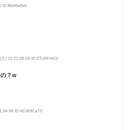
2 ID:B6iHlw8a0
(土) 22:22:08.09 ID:CTuRFiHC0
の？w
21:04.88 ID:ACJK9CaT0