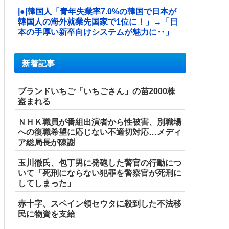
|●|韓国人「青年失業率7.0%の韓国で日本が
韓国人の海外就業先国家で1位に！」→「日
本の手厚い新卒向けシステムが魅力に‥」
新着記事
ブランドいちご「いちごさん」の苗2000株
盗まれる
ＮＨＫ職員が番組出演者から性被害、別職場
への復職希望に応じない不適切対応…メディ
ア総局長が陳謝
玉川徹氏、包丁男に発砲した警官の行動につ
いて「死刑にならない犯罪を警察官が死刑に
してしまった」
赤十字、スペイン領セウタに殺到した不法移
民に物資を支給