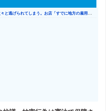
日本のお店、時給1500円でもミャンマー人に次々と逃げられてしまう。お店「すでに地方の雇用は崩壊」