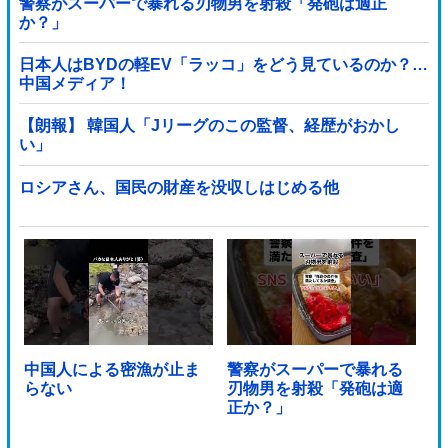
警察がスーパーで暴れる刃物男を射殺「発砲は適正
か？」
日本人はBYDの軽EV「ラッコ」をどう見ているのか？…
中国メディア！
【朗報】 韓国人「Jリーグのこの監督、経歴がおかし
い」
ロシアさん、国民の財産を没収しはじめる他
中国人による密漁が止ま
警察がスーパーで暴れる
らない
刃物男を射殺「発砲は適
正か？」