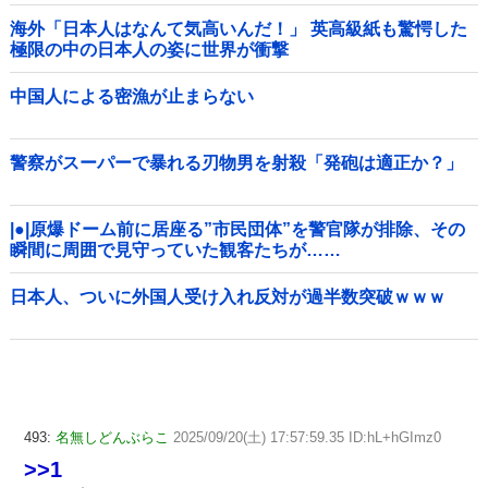
海外「日本人はなんて気高いんだ！」 英高級紙も驚愕した
極限の中の日本人の姿に世界が衝撃
中国人による密漁が止まらない
警察がスーパーで暴れる刃物男を射殺「発砲は適正か？」
|●|原爆ドーム前に居座る”市民団体”を警官隊が排除、その
瞬間に周囲で見守っていた観客たちが……
日本人、ついに外国人受け入れ反対が過半数突破ｗｗｗ
493:
名無しどんぶらこ
2025/09/20(土) 17:57:59.35 ID:hL+hGImz0
>>1