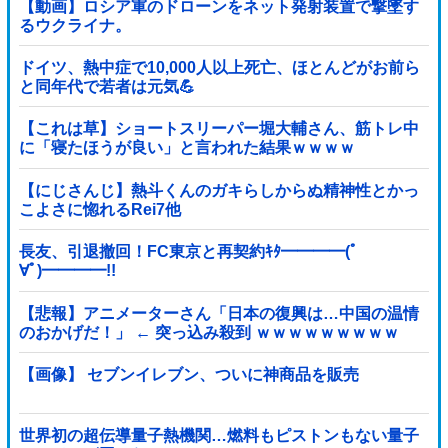
【動画】ロシア軍のドローンをネット発射装置で撃墜す
るウクライナ。
ドイツ、熱中症で10,000人以上死亡、ほとんどがお前ら
と同年代で若者は元気💪
【これは草】ショートスリーパー堀大輔さん、筋トレ中
に「寝たほうが良い」と言われた結果ｗｗｗｗ
【にじさんじ】熱斗くんのガキらしからぬ精神性とかっ
こよさに惚れるRei7他
長友、引退撤回！FC東京と再契約ｷﾀ━━━━(ﾟ
∀ﾟ)━━━━!!
【悲報】アニメーターさん「日本の復興は…中国の温情
のおかげだ！」 ← 突っ込み殺到 ｗｗｗｗｗｗｗｗｗ
【画像】 セブンイレブン、ついに神商品を販売
世界初の超伝導量子熱機関…燃料もピストンもない量子