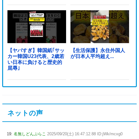
【ヤバすぎ】韓国紙｢サッ
【生活保護】永住外国人
カー韓国U23代表、2歳若
が日本人平均超え...
い日本に負けると歴史的
屈辱｣
ネットの声
19:
名無しどんぶらこ
2025/09/20(土) 16:47:12.88 ID:jWk/mcxg0