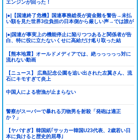
エンジンが回った！
|●|【国連終了危機】国連事務総長が資金難を警告→未払
い額を見た世界3位負担の日本側から厳しい声→では誰が
払っていないのか言え
|●|国連が事実上の機能停止に陥りつつあると関係者が告
白、特に役に立たないくせに高給だけ毟り取った結
果……
【熊本地震】オールドメディアでは、絶っっっっっ対に
流れない動画
【ニュース】 広島記念公園を追い出された左翼さん、流
石にキモすぎて炎上
中国人による密漁が止まらない
警察がスーパーで暴れる刃物男を射殺「発砲は適正
か？」
【ヤバすぎ】韓国紙｢サッカー韓国U23代表、2歳若い日
本に負けると歴史的屈辱｣