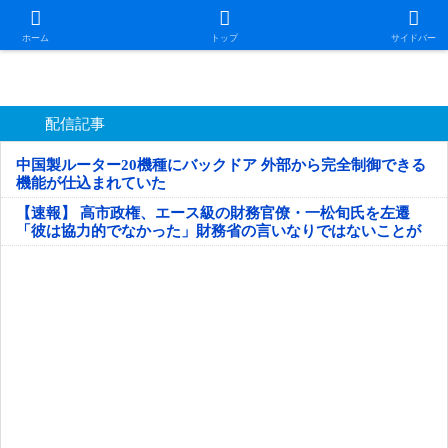
日本第一！ニュース録
ホーム
トップ
サイドバー
配信記事
中国製ルーター20機種にバックドア 外部から完全制御できる
機能が仕込まれていた
【速報】 高市政権、エース級の財務官僚・一松旬氏を左遷
「彼は協力的でなかった」財務省の言いなりではないことが
判明