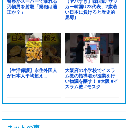
警察がスーパーで暴れる
【ヤバすぎ】韓国紙｢サッ
刃物男を射殺「発砲は適
カー韓国U23代表、2歳若
正か？」
い日本に負けると歴史的
屈辱｣
【生活保護】永住外国人
大阪府の小学校でイスラ
が日本人平均超え...
ム教の指導者が授業を行
い物議を醸す！ #大阪 #イ
スラム教 #モスク
ネットの声