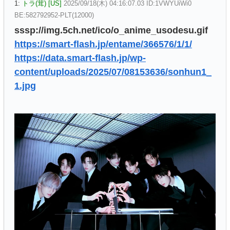
1:
トラ(茸) [US]
2025/09/18(木) 04:16:07.03 ID:1VWYUiWi0
BE:582792952-PLT(12000)
sssp://img.5ch.net/ico/o_anime_usodesu.gif
https://smart-flash.jp/entame/366576/1/1/
https://data.smart-flash.jp/wp-
content/uploads/2025/07/08153636/sonhun1_
1.jpg