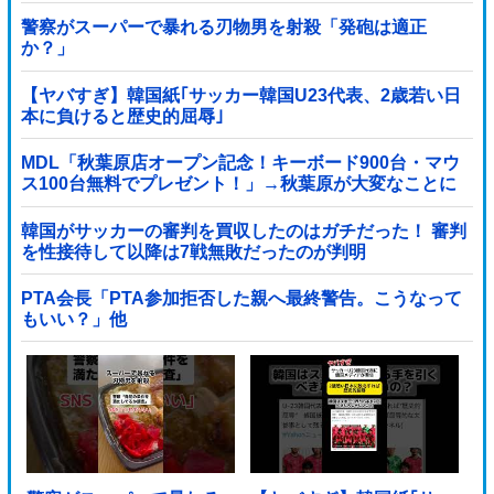
で4回目
警察がスーパーで暴れる刃物男を射殺「発砲は適正
か？」
【ヤバすぎ】韓国紙｢サッカー韓国U23代表、2歳若い日
本に負けると歴史的屈辱｣
MDL「秋葉原店オープン記念！キーボード900台・マウ
ス100台無料でプレゼント！」→秋葉原が大変なことに
なってしまう
韓国がサッカーの審判を買収したのはガチだった！ 審判
を性接待して以降は7戦無敗だったのが判明
PTA会長「PTA参加拒否した親へ最終警告。こうなって
もいい？」他