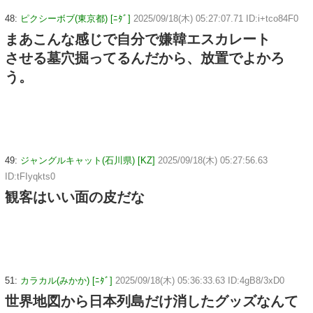
48:
ピクシーボブ(東京都) [ﾆﾀﾞ]
2025/09/18(木) 05:27:07.71 ID:i+tco84F0
まあこんな感じで自分で嫌韓エスカレート
させる墓穴掘ってるんだから、放置でよかろ
う。
49:
ジャングルキャット(石川県) [KZ]
2025/09/18(木) 05:27:56.63
ID:tFIyqkts0
観客はいい面の皮だな
51:
カラカル(みかか) [ﾆﾀﾞ]
2025/09/18(木) 05:36:33.63 ID:4gB8/3xD0
世界地図から日本列島だけ消したグッズなんて