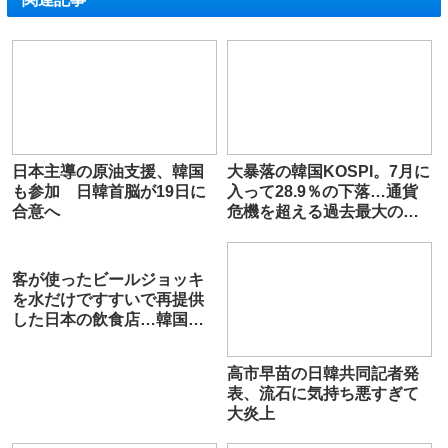
日本主導の原油支援、韓国
大暴落の韓国KOSPI。7月に
も参加 日韓首脳が19日に
入って28.9％の下落…通貨
合意へ
危機を超える過去最大の下
げ幅
客が使ったビールジョッキ
を水だけですすいで再提供
した日本の飲食店…韓国の
ネットで物議
高市早苗の日韓共同記者発
表、流石に気持ち悪すぎて
大炎上