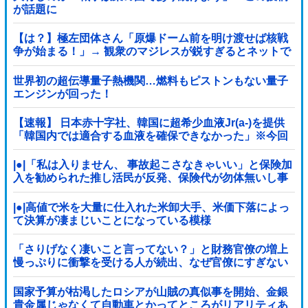
が話題に
【は？】極左団体さん「原爆ドーム前を明け渡せば核戦
争が始まる！」→ 観衆のマジレスが鋭すぎるとネットで
話題に → ｗｗｗｗｗｗｗｗｗｗｗｗ
世界初の超伝導量子熱機関…燃料もピストンもない量子
エンジンが回った！
【速報】 日本赤十字社、韓国に超希少血液Jr(a-)を提供
「韓国内では適合する血液を確保できなかった」※今回
で4回目
|●|「私は入りません、 事故起こさなきゃいい」と保険加
入を勧められた推し活民が反発、保険代が勿体無いし事
故起こしたとして……
|●|高値で米を大量に仕入れた米卸大手、米価下落によっ
て決算が凄まじいことになっている模様
「さりげなく凄いこと言ってない？」と財務官僚の増上
慢っぷりに衝撃を受ける人が続出、なぜ官僚にすぎない
財務省が……
国家予算が枯渇したロシアが山賊の真似事を開始、金銀
貴金属じゃなくて自動車とかってところがリアリティあ