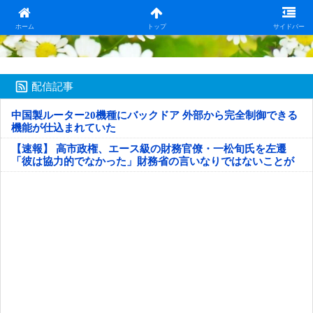
日本第一！ニュース録
ホーム
トップ
サイドバー
配信記事
中国製ルーター20機種にバックドア 外部から完全制御できる
機能が仕込まれていた
【速報】 高市政権、エース級の財務官僚・一松旬氏を左遷
「彼は協力的でなかった」財務省の言いなりではないことが
判明