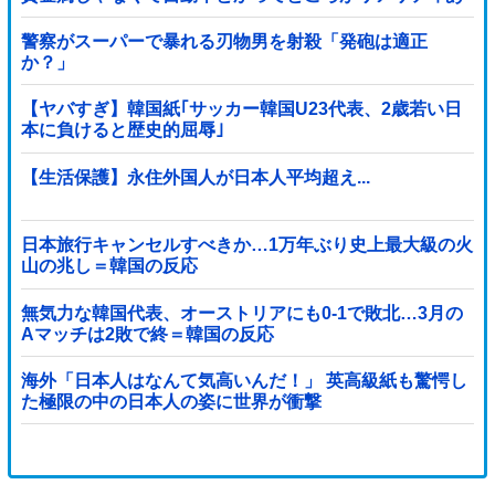
りすぎる……
警察がスーパーで暴れる刃物男を射殺「発砲は適正
か？」
【ヤバすぎ】韓国紙｢サッカー韓国U23代表、2歳若い日
本に負けると歴史的屈辱｣
【生活保護】永住外国人が日本人平均超え...
日本旅行キャンセルすべきか…1万年ぶり史上最大級の火
山の兆し＝韓国の反応
無気力な韓国代表、オーストリアにも0-1で敗北…3月の
Aマッチは2敗で終＝韓国の反応
海外「日本人はなんて気高いんだ！」 英高級紙も驚愕し
た極限の中の日本人の姿に世界が衝撃