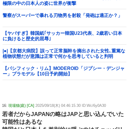
極限の中の日本人の姿に世界が衝撃
警察がスーパーで暴れる刃物男を射殺「発砲は適正か？」
【ヤバすぎ】韓国紙｢サッカー韓国U23代表、2歳若い日本
に負けると歴史的屈辱｣
|●|【京都大病院】誤って正常脳幹を摘出された女性､重篤な
植物状態だが意識は正常で何かを思考していると判明
【パシフィック・リム】MODEROID「ジプシー・デンジャ
ー」プラモデル【10日予約開始】
16:
現場猫(庭) [CA]
2025/09/18(木) 04:46:15.30 ID:Wc/6y0A30
若者だからJAPANの略はJAPと思い込んでいた
可能性はあるな