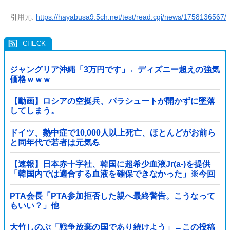
引用元:
https://hayabusa9.5ch.net/test/read.cgi/news/1758136567/
ジャングリア沖縄「3万円です」←ディズニー超えの強気
価格ｗｗｗ
【動画】ロシアの空挺兵、パラシュートが開かずに墜落
してしまう。
ドイツ、熱中症で10,000人以上死亡、ほとんどがお前ら
と同年代で若者は元気💪
【速報】日本赤十字社、韓国に超希少血液Jr(a-)を提供
「韓国内では適合する血液を確保できなかった」※今回
で4回目
PTA会長「PTA参加拒否した親へ最終警告。こうなって
もいい？」他
大竹しのぶ「戦争放棄の国であり続けよう」←この投稿