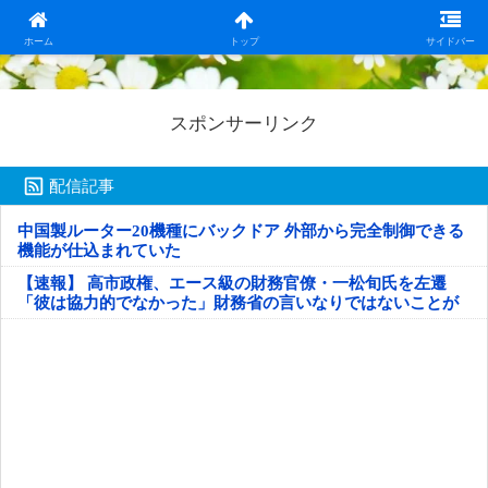
日本第一！ニュース録
ホーム
トップ
サイドバー
スポンサーリンク
配信記事
中国製ルーター20機種にバックドア 外部から完全制御できる
機能が仕込まれていた
【速報】 高市政権、エース級の財務官僚・一松旬氏を左遷
「彼は協力的でなかった」財務省の言いなりではないことが
判明