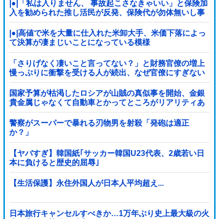
|●|「私は入りません、 事故起こさなきゃいい」と保険加
入を勧められた推し活民が反発、保険代が勿体無いし事
故起こしたとして……
|●|高値で米を大量に仕入れた米卸大手、米価下落によっ
て決算が凄まじいことになっている模様
「さりげなく凄いこと言ってない？」と財務官僚の増上
慢っぷりに衝撃を受ける人が続出、なぜ官僚にすぎない
財務省が……
国家予算が枯渇したロシアが山賊の真似事を開始、金銀
貴金属じゃなくて自動車とかってところがリアリティあ
りすぎる……
警察がスーパーで暴れる刃物男を射殺「発砲は適正
か？」
【ヤバすぎ】韓国紙｢サッカー韓国U23代表、2歳若い日
本に負けると歴史的屈辱｣
【生活保護】永住外国人が日本人平均超え...
日本旅行キャンセルすべきか…1万年ぶり史上最大級の火