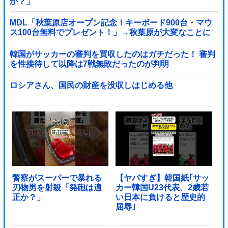
か？」
MDL「秋葉原店オープン記念！キーボード900台・マウ
ス100台無料でプレゼント！」→秋葉原が大変なことに
なってしまう
韓国がサッカーの審判を買収したのはガチだった！ 審判
を性接待して以降は7戦無敗だったのが判明
ロシアさん、国民の財産を没収しはじめる他
警察がスーパーで暴れる
【ヤバすぎ】韓国紙｢サッ
刃物男を射殺「発砲は適
カー韓国U23代表、2歳若
正か？」
い日本に負けると歴史的
屈辱｣