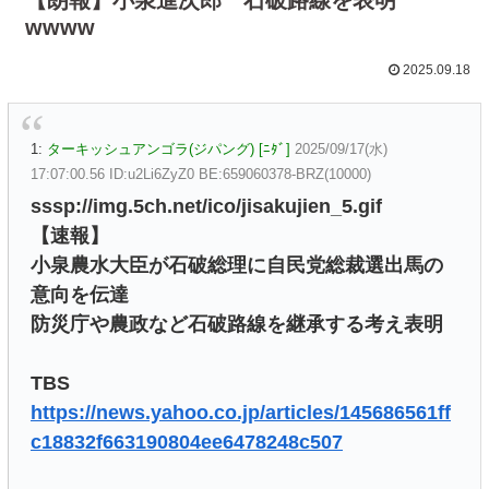
wwww
2025.09.18
1:
ターキッシュアンゴラ(ジパング) [ﾆﾀﾞ]
2025/09/17(水)
17:07:00.56 ID:u2Li6ZyZ0 BE:659060378-BRZ(10000)
sssp://img.5ch.net/ico/jisakujien_5.gif
【速報】
小泉農水大臣が石破総理に自民党総裁選出馬の
意向を伝達
防災庁や農政など石破路線を継承する考え表明
TBS
https://news.yahoo.co.jp/articles/145686561ff
c18832f663190804ee6478248c507