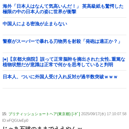
海外「日本人はなんて気高いんだ！」 英高級紙も驚愕した
極限の中の日本人の姿に世界が衝撃
中国人による密漁が止まらない
警察がスーパーで暴れる刃物男を射殺「発砲は適正か？」
|●|【京都大病院】誤って正常脳幹を摘出された女性､重篤な
植物状態だが意識は正常で何かを思考していると判明
日本人、ついに外国人受け入れ反対が過半数突破ｗｗｗ
15:
ブリティッシュショートヘア(東京都) [ﾆﾀﾞ]
2025/09/17(水) 17:10:07.58
ID:eFQGUeEp0