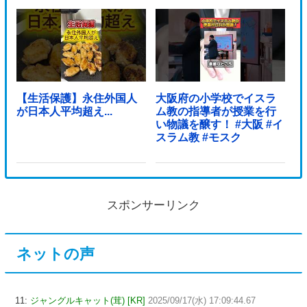
【生活保護】永住外国人
大阪府の小学校でイスラ
が日本人平均超え...
ム教の指導者が授業を行
い物議を醸す！ #大阪 #イ
スラム教 #モスク
スポンサーリンク
ネットの声
11:
ジャングルキャット(茸) [KR]
2025/09/17(水) 17:09:44.67