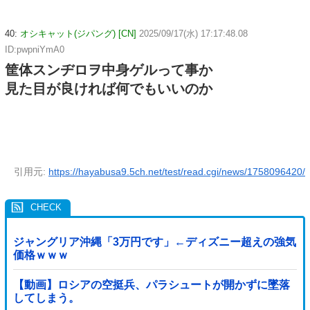
40:
オシキャット(ジパング) [CN]
2025/09/17(水) 17:17:48.08
ID:pwpniYmA0
筐体スンヂロヲ中身ゲルって事か
見た目が良ければ何でもいいのか
引用元:
https://hayabusa9.5ch.net/test/read.cgi/news/1758096420/
ジャングリア沖縄「3万円です」←ディズニー超えの強気
価格ｗｗｗ
【動画】ロシアの空挺兵、パラシュートが開かずに墜落
してしまう。