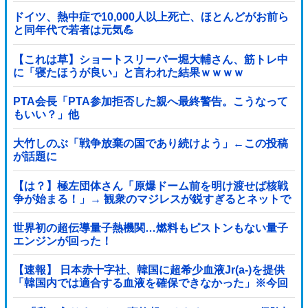
ドイツ、熱中症で10,000人以上死亡、ほとんどがお前ら
と同年代で若者は元気💪
【これは草】ショートスリーパー堀大輔さん、筋トレ中
に「寝たほうが良い」と言われた結果ｗｗｗｗ
PTA会長「PTA参加拒否した親へ最終警告。こうなって
もいい？」他
大竹しのぶ「戦争放棄の国であり続けよう」←この投稿
が話題に
【は？】極左団体さん「原爆ドーム前を明け渡せば核戦
争が始まる！」→ 観衆のマジレスが鋭すぎるとネットで
話題に → ｗｗｗｗｗｗｗｗｗｗｗｗ
世界初の超伝導量子熱機関…燃料もピストンもない量子
エンジンが回った！
【速報】 日本赤十字社、韓国に超希少血液Jr(a-)を提供
「韓国内では適合する血液を確保できなかった」※今回
で4回目