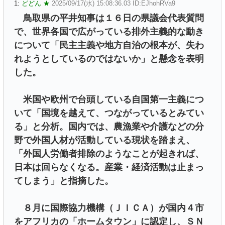
1:
どどん ★
2025/09/17(水) 15:08:36.03 ID:EJhohRVa9
鳥取県の平井知事は１６日の県議会代表質問
で、世界各国で広がっている排外主義的な動き
について「民主主義や地方自治の根本が、失わ
れようとしているのではないか」と懸念を表明
した。
米国や欧州で台頭している自国第一主義につ
いて「国境を越えて、つながっているとみてい
る」と分析。国内では、農漁業や介護などの分
野で外国人材が活動している現状を踏まえ、
「外国人労働者排除のようなことが起きれば、
日本は回らなくなる。産業・経済活動は止まっ
てしまう」と指摘した。
８月に国際協力機構（ＪＩＣＡ）が国内４市
をアフリカの「ホームタウン」に認定し、ＳＮ