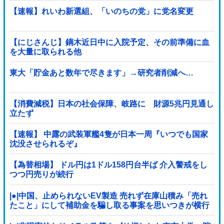
【速報】れいわ新選組、「いのちの党」に党名変更
【にじさんじ】鏑木近日中に入院予定、その前準備に血
を大量に取られる他
東大「貯金あと数年で尽きます」→研究者削減へ…
【消費減税】日本の社会保障、岐路に 財源5兆円見通し
立たず
【速報】 中露の武装軍艦4隻が日本一周『いつでも国家
沈没させられるぞ』
【為替相場】 ドル円は1ドル158円台半ば 介入警戒をし
つつ円売りが続行
|●|中国、止められないEV製造 売れず在庫山積み「売れ
たこと」にして補助金を騙し取る事案を思いつきが横行