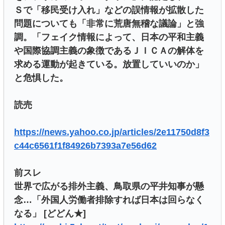
Ｓで「移民受け入れ」などの誤情報が拡散した
問題についても「非常に荒唐無稽な議論」と強
調。「フェイク情報によって、日本の平和主義
や国際協調主義の象徴であるＪＩＣＡの解体を
求める運動が起きている。放置していいのか」
と危惧した。
読売
https://news.yahoo.co.jp/articles/2e11750d8f3
c44c6561f1f84926b7393a7e56d62
前スレ
世界で広がる排外主義、鳥取県の平井知事が懸
念…「外国人労働者排除すれば日本は回らなく
なる」 [どどん★]