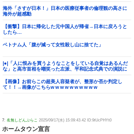
海外「さすが日本！」日本の医療従事者の倫理観の高さに
海外が超感動
【衝撃】日本に帰化した元中国人が帰省→日本に戻ろうと
したら…
ベトナム人「腹が減って女性殺し山に捨てた」
|●|「人に恨みを買うようなことをしている自覚はあるんだ
な」と高市首相を嘲笑った左派、平和記念式典での演説に
ケチを付けるも……
【画像】お前らこの超美人容疑者が、整形か否か判定し
て！！→画像がこちらw w w w w w w w w w
7:
名無しどんぶらこ
2025/09/17(水) 15:09:43.42 ID:9tUcPHYt0
ホームタウン宣言