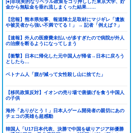
|●|非現実的なリベラル政策をゴリ押しした東京大学、貯
金から無駄金を垂れ流しまくった結果……
【悲報】熊本県知事、報道陣土足取材にマジギレ「遺族
や被災者から強い不満でてる！」 → 記者「例えば？」
→ 知事、怒り通り越して呆れてしまう …...
【速報】外人の医療費未払いが多すぎたので病院が外人
の治療を断るようになってしまう
【衝撃】日本に帰化した元中国人が帰省→日本に戻ろう
としたら…
ベトナム人「腹が減って女性殺し山に捨てた」
【移民政策反対】イオンの売り場で唐揚げを食う中国人
の子供
海外「ありがとう！」日本人ゲーム開発者の親切にあの
チェコの英雄も超感動
韓国人「U17日本代表、決勝で中国を破りアジア杯優勝