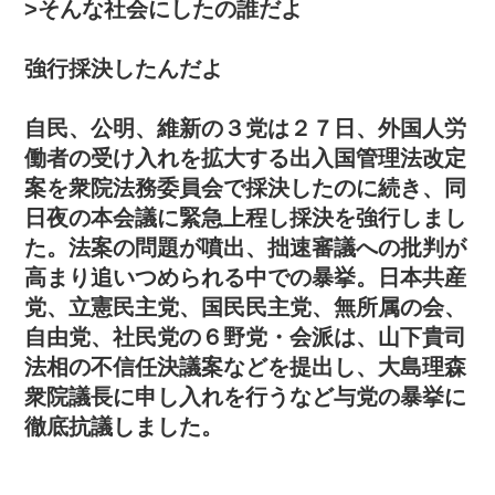
>そんな社会にしたの誰だよ
強行採決したんだよ
自民、公明、維新の３党は２７日、外国人労
働者の受け入れを拡大する出入国管理法改定
案を衆院法務委員会で採決したのに続き、同
日夜の本会議に緊急上程し採決を強行しまし
た。法案の問題が噴出、拙速審議への批判が
高まり追いつめられる中での暴挙。日本共産
党、立憲民主党、国民民主党、無所属の会、
自由党、社民党の６野党・会派は、山下貴司
法相の不信任決議案などを提出し、大島理森
衆院議長に申し入れを行うなど与党の暴挙に
徹底抗議しました。