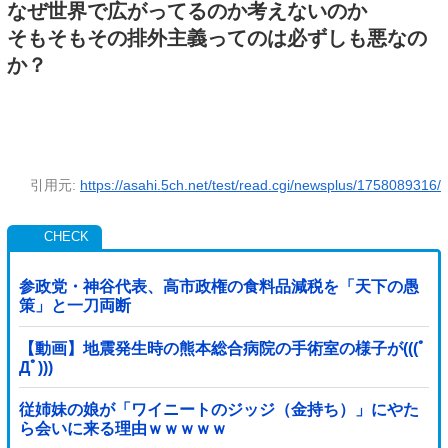
なぜ世界で広がってるのか考えないのか
そもそもその排外主義ってのは必ずしも悪なの
か？
引用元:
https://asahi.5ch.net/test/read.cgi/newsplus/1758089316/
参政党・神谷代表、高市政権の食料品減税を「天下の愚
策」と一刀両断
【動画】地震発生時の熊本総合病院の手術室の様子が(((ﾟ
Дﾟ)))
従姉妹の娘が「ワイニートのジッジ（金持ち）」にやた
ら会いに来る理由ｗｗｗｗｗ