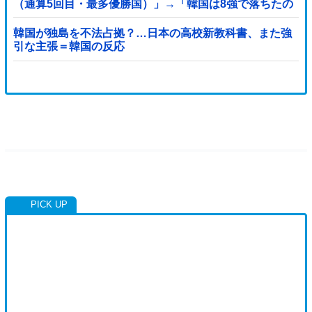
（通算5回目・最多優勝国）」→「韓国は8強で落ちたの
に・・・もう越えられない壁になってしまったね」「韓
国は監督の問題が大きい」「日本はもうどんなに精神勝
韓国が独島を不法占拠？…日本の高校新教科書、また強
利したところで超えられない壁である」
引な主張＝韓国の反応