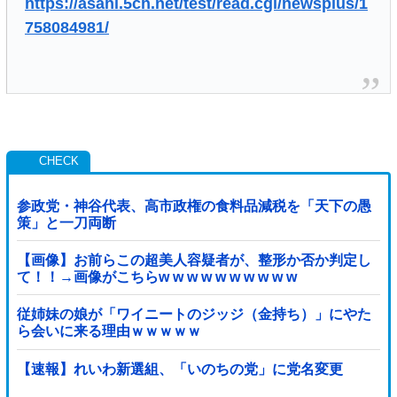
https://asahi.5ch.net/test/read.cgi/newsplus/1
758084981/
参政党・神谷代表、高市政権の食料品減税を「天下の愚
策」と一刀両断
【画像】お前らこの超美人容疑者が、整形か否か判定し
て！！→画像がこちらw w w w w w w w w w
従姉妹の娘が「ワイニートのジッジ（金持ち）」にやた
ら会いに来る理由ｗｗｗｗｗ
【速報】れいわ新選組、「いのちの党」に党名変更