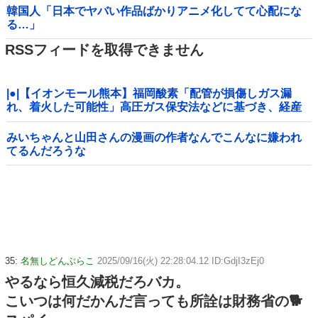
韓国人「日本でヤバい作品ばかりアニメ化してて心配にな
る…」
RSSフィードを取得できません
|●|【イオンモール熊本】福岡酸素「配管が損傷しガス漏
れ、着火した可能性」高圧ガス保安法などに基づき、経産
省に報告
みいちゃんと山田さんの漫画の作者なんでこんなに嫌われ
てるんだろうな
35:
名無しどんぶらこ
2025/09/16(火) 22:28:04.12 ID:GdjI3zEj0
やるなら恒久減税だろバカ。
こいつは何だかんだ言っても所詮は財務省の🐕