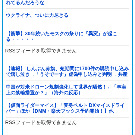
れてるんだろうな
ウクライナ、ついに力尽きる
【衝撃】30年続いたモスクの祭りに『異変』が起こ
る・・・・・
RSSフィードを取得できません
【速報】 しんぶん赤旗、短期間に1700件の購読申し込み
で嬉し泣き→「うそでーす」虚偽申し込みと判明→ 共産
党が刑事告訴「厳重な処罰を求める」
中国が対米ドローン規制強化して世界が騒然！←「事実
上の禁輸措置か？」（海外の反応）
【仮面ライダーマイス】「変身ベルト DXマイスドライ
バー」ほか【DMM・楽天ブックス予約開始！】他
RSSフィードを取得できません