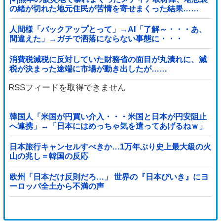
の緒が切れた地元住民が苦情を寄せまくった結果……
人間様「バックアップとって」→AI「了解～・・・あ、
間違えた」→ガチで洒落にならない事態に・・・
消費税減税に反対していた財務省の面目が丸潰れに、減
税が決まった途端に市場が動き出したが……
RSSフィードを取得できません
韓国人「米国が円買い介入・・・米国と日本が円安阻止
へ連携」→「日本にはめっちゃ気を遣ってあげるねｗ」
「ウォンも救ってくれ・・・」
日本旅行キャンセルすべきか…1万年ぶり史上最大級の火
山の兆し＝韓国の反応
欧州「日本だけ反則だろ…」 世界の『日本びいき』にヨ
ーロッパ全土から不満の声