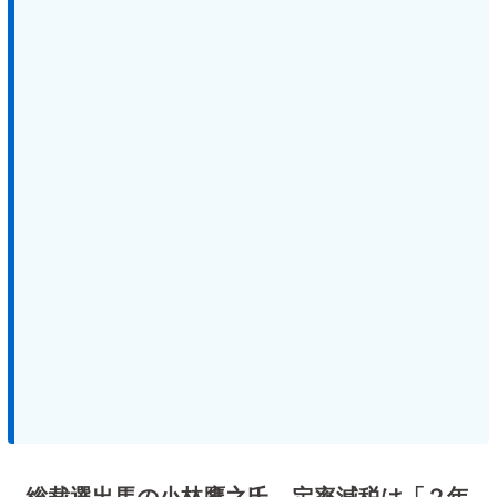
総裁選出馬の小林鷹之氏、定率減税は「２年