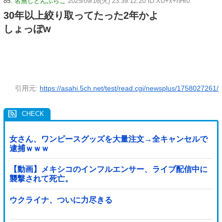
85:
名無しどんぶらこ
2025/09/16(火) 23:39:12.20 ID:XU+x+nHr0
30年以上絞り取ってたった2年かよ
しょっぼw
引用元:
https://asahi.5ch.net/test/read.cgi/newsplus/1758027261/
女さん、ワンピースグッズを大量注文→全キャンセルで
逮捕ｗｗｗ
【動画】メキシコのインフルエンサー、ライブ配信中に
襲撃されて死亡。
ウクライナ、ついに力尽きる