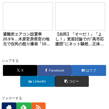
避難所エアコン設置率
【自民】「そーだ！」「よ
20.9％…木原官房長官の地
し！」党首討論での”高市応
元で住民の怒り爆発「10年
援団”にネット騒然…正体と
何やっとったん」
動員された恥ずかしい事情
シェアする
X
Facebook
はてブ
LinkedIn
コピー
フォローする