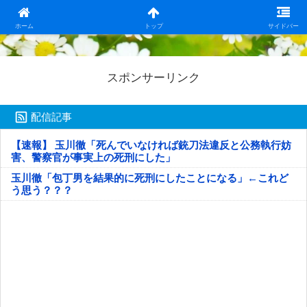
日本第一！ニュース録
ホーム
トップ
サイドバー
スポンサーリンク
配信記事
【速報】 玉川徹「死んでいなければ銃刀法違反と公務執行妨
害、警察官が事実上の死刑にした」
玉川徹「包丁男を結果的に死刑にしたことになる」←これど
う思う？？？