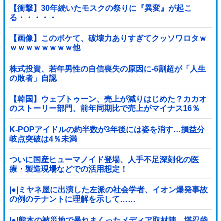
【衝撃】30年続いたモスクの祭りに『異変』が起こ
る・・・・・
【画像】このボケて、破壊力ありすぎてクッソワロタｗ
ｗｗｗｗｗｗｗｗ他
株式投資、若年男性の自信喪失の原因に-6割超が「人生
の敗者」自認
【韓国】ウェブトゥーン、売上が減りはじめた？カカオ
のストーリー部門、前年同期比で売上がマイナス16％
K-POPアイドルの約半数が3年後には姿を消す…損益分
岐点突破は4％未満
ついに国産ヒューマノイド登場、人手不足深刻化の医
療・製造現場などでの活用想定！
|●|ミヤネ屋に出演した左派の社会学者、イオン爆発事故
の例のテナントに理解を示して……
|●|熊本の被災地で暴れまくったメディア取材陣、堪忍袋