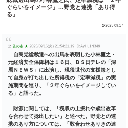
ぐらいをイメージ」…野党と連携「あり得
る」
2025.09.17
1:
蚤の市 ★
2025/09/16(火) 21:54:21.19 ID:AyHL1N349
自民党総裁選への出馬を表明した小林鷹之・
元経済安全保障相は１６日、ＢＳ日テレの「深
層ＮＥＷＳ」に出演し、現役世代の支援策とし
て自身が打ち出した所得税の「定率減税」の実
施期間を巡り、「２年ぐらいをイメージしてい
る」と語った。
財源に関しては、「税収の上振れや歳出改革
を合わせて捻出したい」と述べた。野党との連
携のあり方については、「数合わせありきの連