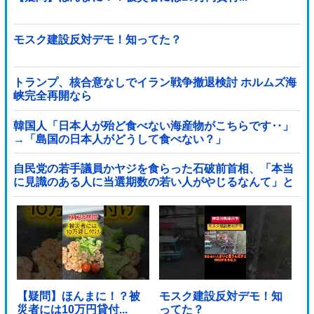
モスク建設反対デモ！知ってた？
トランプ、核合意なしでイラン戦争撤退検討 ホルムズ海
峡完全再開なら
韓国人「日本人が殆ど食べない海産物がこちらです‥」
→「島国の日本人がどうして食べない？」
自民党の若手議員かヤジを食らった石破前首相、「本当
に見識のある人に当選期数の若い人がやじるなんて」と
不満たらたらな様子を見せて……他
【疑問】ほんまに！？被
モスク建設反対デモ！知
災者には10万円貸付...
ってた？