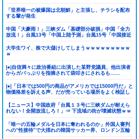
「世界唯一の被爆国は北朝鮮」と主張し、チラシを配布
する輩が発生
中国「大豪雨！」三峡ダム「基礎部分破損」中国「全力
放流！」台風13号「中国上陸予測」台風15号「中国接近
（画像」中国「台風同時上陸！（穀物生産が壊滅危機」
→
大学生ワイ、株で大儲けしてしまうｗｗｗｗｗｗｗｗｗ
ｗ
|●|自信満々に政治番組に出演した某野党議員、他出演者
からガバっぷりを指摘されて袋叩きにされるも……
|●|「日本では500円の商品がアメリカでは15000円だ」と
物価格差を訴える声、だが売っている場所をよく検証し
てみると……
【ニュース】中国政府「台風１３号に三峡ダムが耐えら
れない！全開放流しろ！」⇒ 下流域の街が壊滅状態ｗｗ
ｗｗｗ
「唯一の五輪メダルを日本に奪われるのか」外国人審判
への“性接待”で大揺れの韓国サッカー界、ロンドン五輪
メダル剝奪の可能性に戦々恐々「前例がない」