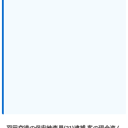
羽田空港の保安検査員(21)逮捕 客の現金盗ん