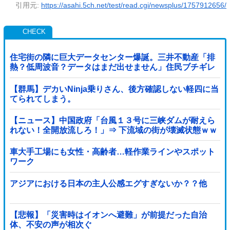
引用元:
https://asahi.5ch.net/test/read.cgi/newsplus/1757912656/
住宅街の隣に巨大データセンター爆誕。三井不動産「排
熱？低周波音？データはまだ出せません」住民ブチギレ
【群馬】デカいNinja乗りさん、後方確認しない軽四に当
てられてしまう。
【ニュース】中国政府「台風１３号に三峡ダムが耐えら
れない！全開放流しろ！」⇒ 下流域の街が壊滅状態ｗｗ
ｗｗｗ
車大手工場にも女性・高齢者…軽作業ラインやスポット
ワーク
アジアにおける日本の主人公感エグすぎないか？？他
【悲報】「災害時はイオンへ避難」が前提だった自治
体、不安の声が相次ぐ