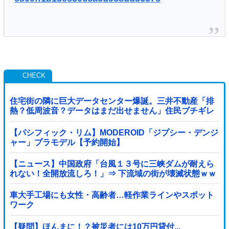
住宅街の隣に巨大データセンター爆誕。三井不動産「排
熱？低周波音？データはまだ出せません」住民ブチギレ
【パシフィック・リム】MODEROID「ジプシー・デンジ
ャー」プラモデル【予約開始】
【ニュース】中国政府「台風１３号に三峡ダムが耐えら
れない！全開放流しろ！」⇒ 下流域の街が壊滅状態ｗｗ
ｗｗｗ
車大手工場にも女性・高齢者…軽作業ラインやスポット
ワーク
【疑問】ほんまに！？被災者には10万円貸付...