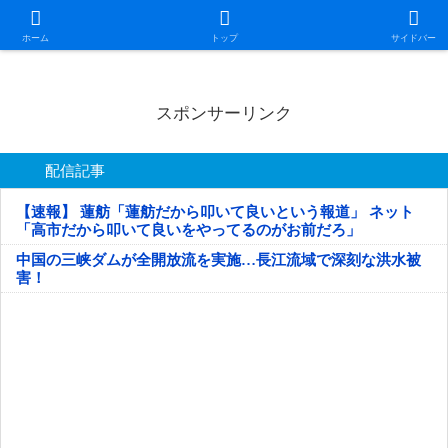
日本第一！ニュース録
ホーム
トップ
サイドバー
スポンサーリンク
配信記事
【速報】 蓮舫「蓮舫だから叩いて良いという報道」 ネット
「高市だから叩いて良いをやってるのがお前だろ」
中国の三峡ダムが全開放流を実施…長江流域で深刻な洪水被
害！