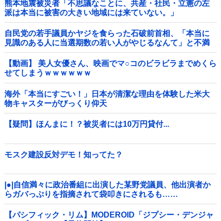
熊本地震被災者「不思議なことに、共産・社民・立憲の左
派は本当に被害の大きい地域には来ていない。」
自民党の若手議員かヤジを食らった石破前首相、「本当に
見識のある人に当選期数の若い人がやじるなんて」と不満
たらたらな様子を見せて……他
【動画】 美人女優さん、映画でマ○コのビラビラまでめくら
せてしまうｗｗｗｗｗｗ
海外「本当にすごい！」日本が清潔な理由を体験した米大
物キャスターがびっくり仰天
【疑問】ほんまに！？被災者には10万円貸付...
モスク建設反対デモ！知ってた？
|●|自信満々に政治番組に出演した某野党議員、他出演者か
らガバっぷりを指摘されて袋叩きにされるも……
【パシフィック・リム】MODEROID「ジプシー・デンジャ