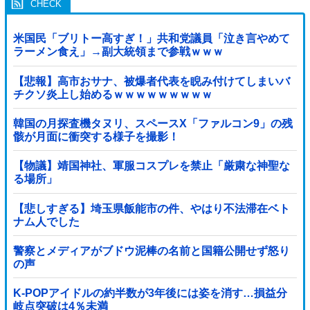
米国民「ブリトー高すぎ！」共和党議員「泣き言やめて
ラーメン食え」→副大統領まで参戦ｗｗｗ
【悲報】高市おサナ、被爆者代表を睨み付けてしまいバ
チクソ炎上し始めるｗｗｗｗｗｗｗｗｗ
韓国の月探査機タヌリ、スペースX「ファルコン9」の残
骸が月面に衝突する様子を撮影！
【物議】靖国神社、軍服コスプレを禁止「厳粛な神聖な
る場所」
【悲しすぎる】埼玉県飯能市の件、やはり不法滞在ベト
ナム人でした
警察とメディアがブドウ泥棒の名前と国籍公開せず怒り
の声
K-POPアイドルの約半数が3年後には姿を消す…損益分
岐点突破は4％未満