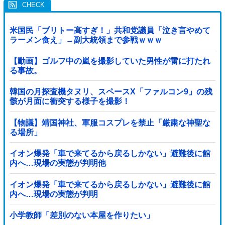
米国民「ブリトー高すぎ！」共和党議員「泣き言やめて
ラーメン食え」→副大統領まで参戦ｗｗｗ
【動画】ゴルフ中の嵐を撮影していた男性が雷に打たれ
る事故。
韓国の月探査機タヌリ、スペースX「ファルコン9」の残
骸が月面に衝突する様子を撮影！
【物議】靖国神社、軍服コスプレを禁止「厳粛な神聖な
る場所」
イオン爆発「車で来てるから戻るしかない」避難後に館
内へ…現場の実態が判明他
イオン爆発「車で来てるから戻るしかない」避難後に館
内へ…現場の実態が判明
小学教師「差別のない本屋を作りたい」