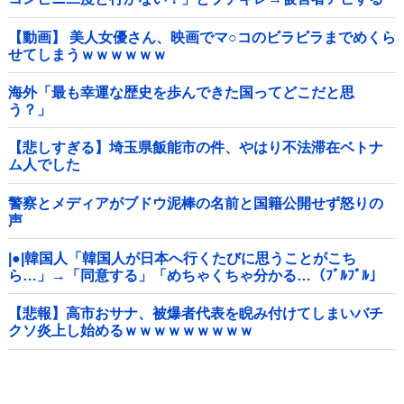
も「ヤバイのはお前だよ」とツッコミ殺到ｗｗｗｗｗｗｗ
他
【動画】 美人女優さん、映画でマ○コのビラビラまでめくら
せてしまうｗｗｗｗｗｗ
海外「最も幸運な歴史を歩んできた国ってどこだと思
う？」
【悲しすぎる】埼玉県飯能市の件、やはり不法滞在ベトナ
ム人でした
警察とメディアがブドウ泥棒の名前と国籍公開せず怒りの
声
|●|韓国人「韓国人が日本へ行くたびに思うことがこち
ら…」→「同意する」「めちゃくちゃ分かる…（ﾌﾞﾙﾌﾞﾙ」
＝韓国の反応
【悲報】高市おサナ、被爆者代表を睨み付けてしまいバチ
クソ炎上し始めるｗｗｗｗｗｗｗｗｗ