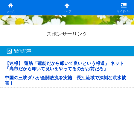
日本第一！ニュース録
ホーム
トップ
サイドバー
スポンサーリンク
配信記事
【速報】 蓮舫「蓮舫だから叩いて良いという報道」 ネット
「高市だから叩いて良いをやってるのがお前だろ」
中国の三峡ダムが全開放流を実施…長江流域で深刻な洪水被
害！