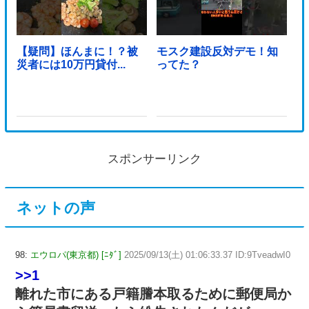
【疑問】ほんまに！？被
モスク建設反対デモ！知
災者には10万円貸付...
ってた？
スポンサーリンク
ネットの声
98:
エウロパ(東京都) [ﾆﾀﾞ]
2025/09/13(土) 01:06:33.37 ID:9TveadwI0
>>1
離れた市にある戸籍謄本取るために郵便局か