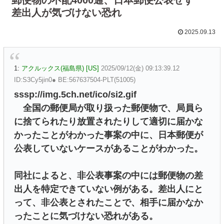
差出人が気づけない恐れ
2025.09.13
1:
アクルックス(福島県) [US]
2025/09/12(金) 09:13:39.12
ID:S3Cy5jin0● BE:567637504-PLT(51005)
sssp://img.5ch.net/ico/si2.gif
全国の郵便局が取り扱った郵便物で、局員ら
に捨てられたり放置されたりして適切に届かな
かったことがわかった事案の中に、日本郵便が
公表していないケースがあることがわかった。
同社によると、非公表事案の中には郵便物の差
出人を特定できていない例がある。差出人にと
って、非公表とされたことで、相手に届かなか
ったことに気づけない恐れがある。