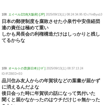
108:
エイベル2218(大阪府) [JP]
2025/09/13(土) 08:24:34.95 ID:cYinByuL0
日本の郵便制度を腐敗させた小泉竹中安倍経団
連の責任は極めて重い
しかも局長会の利権構造だけはしっかりと残し
てるからな
109:
オールトの雲(新日本) [ﾆﾀﾞ]
2025/09/13(土) 08:37:13.24
ID:fFZBED+E0
品川住み友人からの年賀状などの葉書が届かず
に消えるんだよな
後日会った時に年賀状の話になって気付いた
聞くと届かなかったのはウチだけじゃ無かった