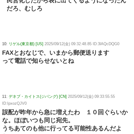
民営化したから表に出てくるようになったん
だろ、むしろ
10:
リゲル(東京都) [US]
2025/09/12(金) 09:32:48.85 ID:3lAQcDQG0
FAXとおなじで、いまから郵便送ります
って電話で知らせないとね
11:
デネブ・カイトス(ジパング) [CN]
2025/09/12(金) 09:33:55.55
ID:IpxozQJV0
誤配が昨年から急に増えたわ １０回ぐらいか
な。ほぼいつも同じ宛先。
うちあてのも他に行ってる可能性あるんだよ