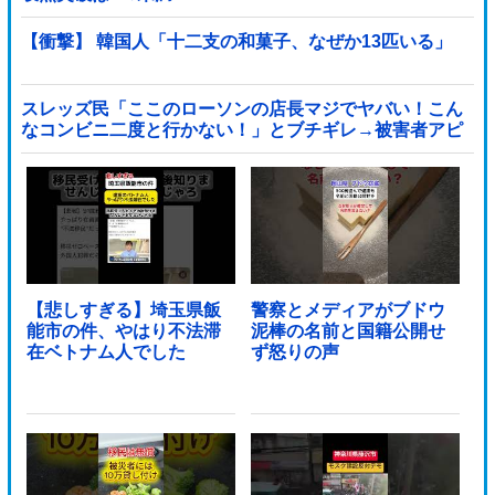
【衝撃】 韓国人「十二支の和菓子、なぜか13匹いる」
スレッズ民「ここのローソンの店長マジでヤバい！こん
なコンビニ二度と行かない！」とブチギレ→被害者アピ
するも「ヤバイのはお前だよ」とツッコミ殺到ｗｗｗｗ
ｗｗｗ他
【悲しすぎる】埼玉県飯
警察とメディアがブドウ
能市の件、やはり不法滞
泥棒の名前と国籍公開せ
在ベトナム人でした
ず怒りの声