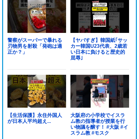
警察がスーパーで暴れる
【ヤバすぎ】韓国紙｢サッ
刃物男を射殺「発砲は適
カー韓国U23代表、2歳若
正か？」
い日本に負けると歴史的
屈辱｣
【生活保護】永住外国人
大阪府の小学校でイスラ
が日本人平均超え...
ム教の指導者が授業を行
い物議を醸す！ #大阪 #イ
スラム教 #モスク