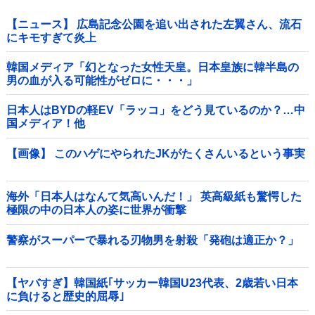
【ニュース】 広島記念公園を追い出された左翼さん、流石
にキモすぎて炎上
韓国メディア「幻となった女性天皇。日本皇族に韓半島の
男の血が入る可能性がゼロに・・・」
日本人はBYDの軽EV「ラッコ」をどう見ているのか？…中
国メディア！他
【画像】 このハゲにやられたJKがたくさんいるという事実
海外「日本人はなんて気高いんだ！」 英高級紙も驚愕した
極限の中の日本人の姿に世界が衝撃
警察がスーパーで暴れる刃物男を射殺「発砲は適正か？」
【ヤバすぎ】韓国紙｢サッカー韓国U23代表、2歳若い日本
に負けると歴史的屈辱｣