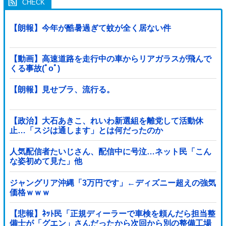
【朗報】今年が酷暑過ぎて蚊が全く居ない件
【動画】高速道路を走行中の車からリアガラスが飛んで
くる事故(ﾟoﾟ)
【朗報】見せブラ、流行る。
【政治】大石あきこ、れいわ新選組を離党して活動休
止…「スジは通します」とは何だったのか
人気配信者たいじさん、配信中に号泣…ネット民「こん
な姿初めて見た」他
ジャングリア沖縄「3万円です」←ディズニー超えの強気
価格ｗｗｗ
【悲報】ﾈｯﾄ民「正規ディーラーで車検を頼んだら担当整
備士が「グエン」さんだったから次回から別の整備工場