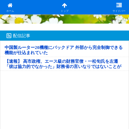
日本第一！ニュース録
ホーム
トップ
サイドバー
配信記事
中国製ルーター20機種にバックドア 外部から完全制御できる
機能が仕込まれていた
【速報】 高市政権、エース級の財務官僚・一松旬氏を左遷
「彼は協力的でなかった」財務省の言いなりではないことが
判明