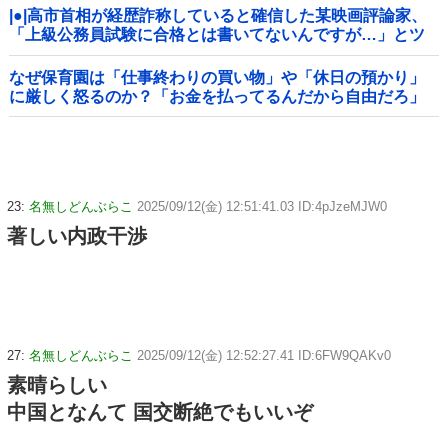
|●|高市首相が経歴詐称していると確信した某映画評論家、
「上級公務員試験に合格とは書いてないんですが…」とツ
ッコミを受けまくり……
なぜ保育園は「仕事終わりの買い物」や「休日の預かり」
に厳しく怒るのか？「お金を払ってるんだから自由だろ」
主張する保護者 vs 「保育欠如のための施設」と諭す保育士
23:
名無しどんぶらこ
2025/09/12(金) 12:51:41.03 ID:4pJzeMJW0
著しい内政干渉
27:
名無しどんぶらこ
2025/09/12(金) 12:52:27.41 ID:6FW9QAKv0
素晴らしい
中国となんて 国交断絶でもいいぞ