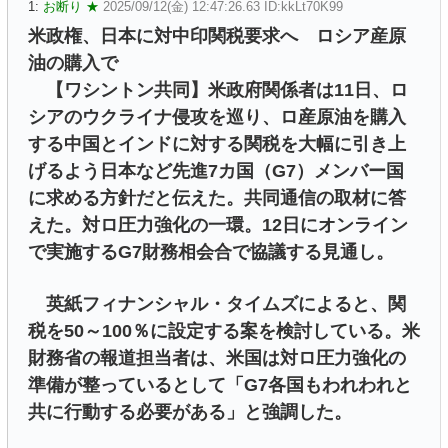
1:
お断り ★
2025/09/12(金) 12:47:26.63 ID:kkLt70K99
米政権、日本に対中印関税要求へ ロシア産原
油の購入で
【ワシントン共同】米政府関係者は11日、ロ
シアのウクライナ侵攻を巡り、ロ産原油を購入
する中国とインドに対する関税を大幅に引き上
げるよう日本など先進7カ国（G7）メンバー国
に求める方針だと伝えた。共同通信の取材に答
えた。対ロ圧力強化の一環。12日にオンライン
で実施するG7財務相会合で協議する見通し。
英紙フィナンシャル・タイムズによると、関
税を50～100％に設定する案を検討している。米
財務省の報道担当者は、米国は対ロ圧力強化の
準備が整っているとして「G7各国もわれわれと
共に行動する必要がある」と強調した。