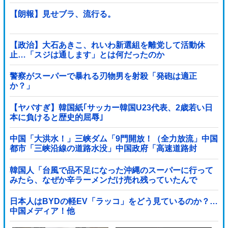
だろ」主張する保護者 vs 「保育欠如のための施設」と諭
す保育士
【朗報】見せブラ、流行る。
【政治】大石あきこ、れいわ新選組を離党して活動休
止…「スジは通します」とは何だったのか
警察がスーパーで暴れる刃物男を射殺「発砲は適正
か？」
【ヤバすぎ】韓国紙｢サッカー韓国U23代表、2歳若い日
本に負けると歴史的屈辱｣
中国「大洪水！」三峡ダム「9門開放！（全力放流」中国
都市「三峡沿線の道路水没」中国政府「高速道路封
鎖！」中国ダム「緊急放流に合わせて開門（土砂崩れ発
生」→
韓国人「台風で品不足になった沖縄のスーパーに行って
みたら、なぜか辛ラーメンだけ売れ残っていたんで
す…」
日本人はBYDの軽EV「ラッコ」をどう見ているのか？…
中国メディア！他