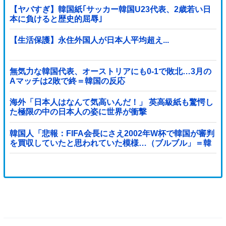
【ヤバすぎ】韓国紙｢サッカー韓国U23代表、2歳若い日
本に負けると歴史的屈辱｣
【生活保護】永住外国人が日本人平均超え...
無気力な韓国代表、オーストリアにも0-1で敗北…3月の
Aマッチは2敗で終＝韓国の反応
海外「日本人はなんて気高いんだ！」 英高級紙も驚愕し
た極限の中の日本人の姿に世界が衝撃
韓国人「悲報：FIFA会長にさえ2002年W杯で韓国が審判
を買収していたと思われていた模様…（ブルブル」＝韓
国の反応