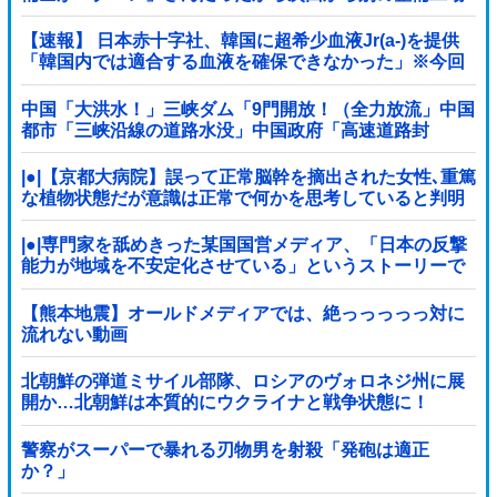
にする！」 ｗｗｗｗｗｗｗｗｗｗｗｗｗｗｗｗ
【速報】 日本赤十字社、韓国に超希少血液Jr(a-)を提供
「韓国内では適合する血液を確保できなかった」※今回
で4回目
中国「大洪水！」三峡ダム「9門開放！（全力放流」中国
都市「三峡沿線の道路水没」中国政府「高速道路封
鎖！」中国ダム「緊急放流に合わせて開門（土砂崩れ発
生」→
|●|【京都大病院】誤って正常脳幹を摘出された女性､重篤
な植物状態だが意識は正常で何かを思考していると判明
|●|専門家を舐めきった某国国営メディア、「日本の反撃
能力が地域を不安定化させている」というストーリーで
番組制作を進めようとするも……
【熊本地震】オールドメディアでは、絶っっっっっ対に
流れない動画
北朝鮮の弾道ミサイル部隊、ロシアのヴォロネジ州に展
開か…北朝鮮は本質的にウクライナと戦争状態に！
警察がスーパーで暴れる刃物男を射殺「発砲は適正
か？」