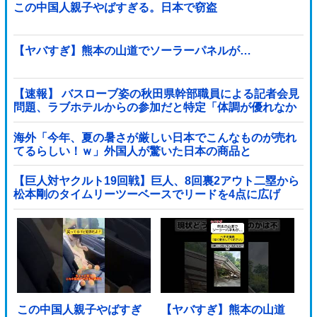
この中国人親子やばすぎる。日本で窃盗
【ヤバすぎ】熊本の山道でソーラーパネルが…
【速報】 バスローブ姿の秋田県幹部職員による記者会見
問題、ラブホテルからの参加だと特定「体調が優れなか
ったため...」とは何だったのか
海外「今年、夏の暑さが厳しい日本でこんなものが売れ
てるらしい！ｗ」外国人が驚いた日本の商品と
は・・・？【海外の反応】
【巨人対ヤクルト19回戦】巨人、8回裏2アウト二塁から
松本剛のタイムリーツーベースでリードを4点に広げ
る！！！！！！！！他
この中国人親子やばすぎ
【ヤバすぎ】熊本の山道