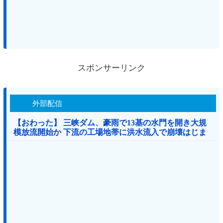
スポンサーリンク
外部配信
【おわった】 三峡ダム、豪雨で13基の水門を開き大規
模放流開始か 下流の工場地帯に洪水流入で崩壊はじま
る