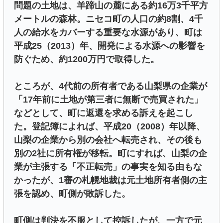
問題の土地は、羊蹄山の麓にある約16万3千平方
メートルの森林。ニセコ町の人口の約8割、4千
人の給水をカバーする重要な水源があり、町は
平成25（2013）年、開発による水源への影響を
防ぐため、約1200万円で取得した。
ところが、4代前の所有者である山梨県の企業が
「17年前に土地が第三者に無断で売買された」
などとして、町に返還を求める訴えを起こし
た。登記簿によれば、平成20（2008）年以降、
山梨の企業から別の会社へ転売され、その後も
別の2社に所有権が移転。町にすれば、山梨の企
業が主張する「不正転売」の事実を知る由もな
かったが、1審の札幌地裁は元土地所有者側の主
張を認め、町側が敗訴した。
町側は判決を不服として控訴したが、一方で元