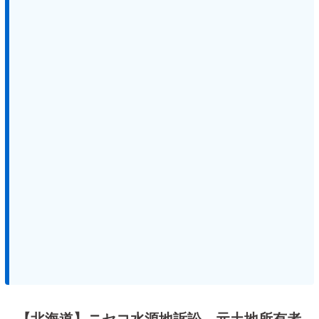
【北海道】ニセコ水源地訴訟、元土地所有者