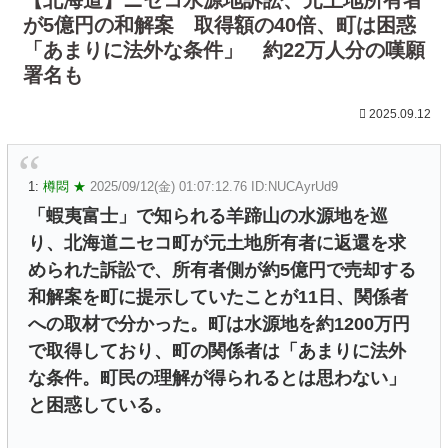
が5億円の和解案 取得額の40倍、町は困惑
「あまりに法外な条件」 約22万人分の嘆願
署名も
2025.09.12
1:
樽悶 ★
2025/09/12(金) 01:07:12.76 ID:NUCAyrUd9
「蝦夷富士」で知られる羊蹄山の水源地を巡
り、北海道ニセコ町が元土地所有者に返還を求
められた訴訟で、所有者側が約5億円で売却する
和解案を町に提示していたことが11日、関係者
への取材で分かった。町は水源地を約1200万円
で取得しており、町の関係者は「あまりに法外
な条件。町民の理解が得られるとは思わない」
と困惑している。