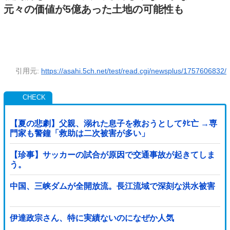
元々の価値が5億あった土地の可能性も
引用元:
https://asahi.5ch.net/test/read.cgi/newsplus/1757606832/
【夏の悲劇】父親、溺れた息子を救おうとしてﾀﾋ亡 →専
門家も警鐘「救助は二次被害が多い」
【珍事】サッカーの試合が原因で交通事故が起きてしま
う。
中国、三峡ダムが全開放流。長江流域で深刻な洪水被害
伊達政宗さん、特に実績ないのになぜか人気