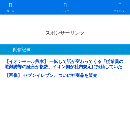
日本第一！ニュース録
ホーム
トップ
サイドバー
スポンサーリンク
配信記事
【イオンモール熊本】 一転して話が変わってくる「従業員の
避難誘導の証言が複数」イオン側が社内規定に抵触していた
疑い
【画像】 セブンイレブン、ついに神商品を販売