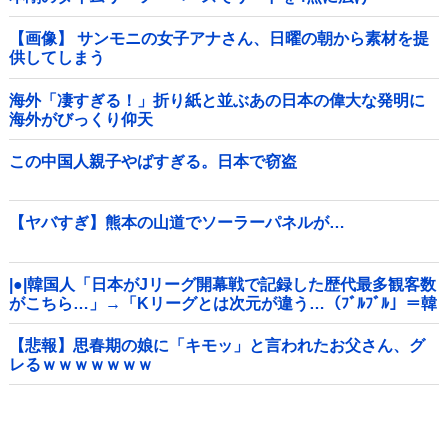
る！！！！！！！！他
【画像】 サンモニの女子アナさん、日曜の朝から素材を提
供してしまう
海外「凄すぎる！」折り紙と並ぶあの日本の偉大な発明に
海外がびっくり仰天
この中国人親子やばすぎる。日本で窃盗
【ヤバすぎ】熊本の山道でソーラーパネルが…
|●|韓国人「日本がJリーグ開幕戦で記録した歴代最多観客数
がこちら…」→「Kリーグとは次元が違う…（ﾌﾞﾙﾌﾞﾙ」＝韓
国の反応
【悲報】思春期の娘に「キモッ」と言われたお父さん、グ
レるｗｗｗｗｗｗｗ