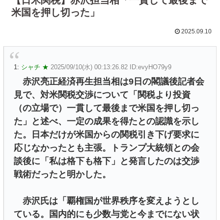
米国を押し切った」
2025.09.10
1:
シャチ ★
2025/09/10(水) 00:13:26.82 ID:evyHO79y9
赤沢亮正経済再生担当相は9日の閣議後記者会
見で、対米関税交渉について「関税より投資
（の立場で）一貫して最後まで米国を押し切っ
た」と述べ、一定の成果を得たとの認識を示し
た。日本だけが米国からの関税引き下げ要求に
応じなかったとも主張。トランプ大統領との会
談後に「私は格下も格下」と発言したのは交渉
戦術だったと明かした。
赤沢氏は「覇権国が世界秩序を変えようとし
ている。国内的にも少数与党と今までにない状