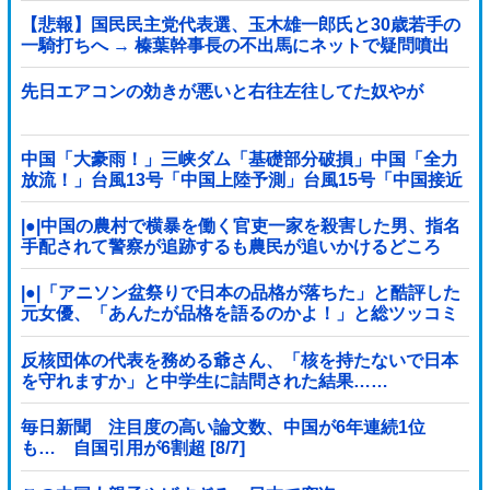
【悲報】国民民主党代表選、玉木雄一郎氏と30歳若手の
一騎打ちへ → 榛葉幹事長の不出馬にネットで疑問噴出
ｗｗｗｗｗｗｗｗｗｗｗｗｗｗｗ
先日エアコンの効きが悪いと右往左往してた奴やが
中国「大豪雨！」三峡ダム「基礎部分破損」中国「全力
放流！」台風13号「中国上陸予測」台風15号「中国接近
（画像」中国「台風同時上陸！（穀物生産が壊滅危機」
→
|●|中国の農村で横暴を働く官吏一家を殺害した男、指名
手配されて警察が追跡するも農民が追いかけるどころ
か……
|●|「アニソン盆祭りで日本の品格が落ちた」と酷評した
元女優、「あんたが品格を語るのかよ！」と総ツッコミ
を食らってしまい……
反核団体の代表を務める爺さん、「核を持たないで日本
を守れますか」と中学生に詰問された結果……
毎日新聞 注目度の高い論文数、中国が6年連続1位
も… 自国引用が6割超 [8/7]