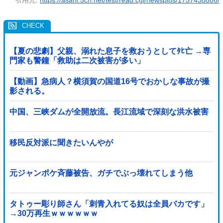
【夏の悲劇】父親、溺れた息子を救おうとしてﾀﾋ亡 →専
門家も警鐘「救助は二次被害が多い」
【動画】急病人？横須賀の国道16号でおかしな事故が撮
影される。
中国、三峡ダムが全開放流。長江流域で深刻な洪水被害
移民反対派に聞きたいんやが
元ジャンポケ斉藤被告、ガチでぶっ壊れてしまう他
タトゥー彫り師さん「刺青入れてる奴は全員バカです」
→30万再生ｗｗｗｗｗｗ