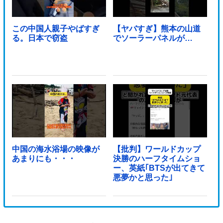
この中国人親子やばすぎ
【ヤバすぎ】熊本の山道
る。日本で窃盗
でソーラーパネルが…
中国の海水浴場の映像が
【批判】ワールドカップ
あまりにも・・・
決勝のハーフタイムショ
ー、英紙｢BTSが出てきて
悪夢かと思った｣