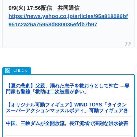
9/9(火) 17:56配信 共同通信
https://news.yahoo.co.jp/articles/95a818086bf
951c2a26a75958d880035efdb7b97
【夏の悲劇】父親、溺れた息子を救おうとしてﾀﾋ亡 →専
門家も警鐘「救助は二次被害が多い」
【オリジナル可動フィギュア】WIND TOYS「タイタン
スーパーアクションマッスルボディ」可動フィギュア各
種【予約開始】
中国、三峡ダムが全開放流。長江流域で深刻な洪水被害