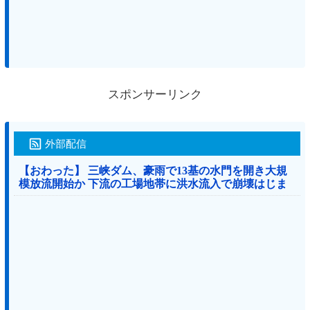
スポンサーリンク
外部配信
【おわった】 三峡ダム、豪雨で13基の水門を開き大規
模放流開始か 下流の工場地帯に洪水流入で崩壊はじま
る