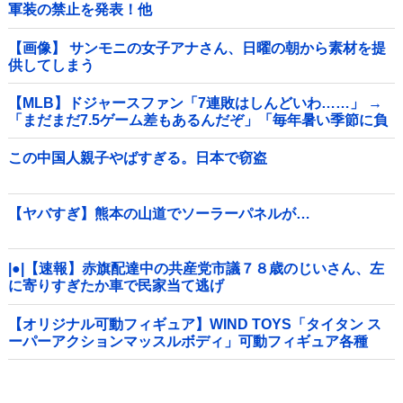
軍装の禁止を発表！他
【画像】 サンモニの女子アナさん、日曜の朝から素材を提
供してしまう
【MLB】ドジャースファン「7連敗はしんどいわ……」 →
「まだまだ7.5ゲーム差もあるんだぞ」「毎年暑い季節に負
けることが増えるけど結局10月には勝って終わるんだよ」
この中国人親子やばすぎる。日本で窃盗
【ヤバすぎ】熊本の山道でソーラーパネルが…
|●|【速報】赤旗配達中の共産党市議７８歳のじいさん、左
に寄りすぎたか車で民家当て逃げ
【オリジナル可動フィギュア】WIND TOYS「タイタン ス
ーパーアクションマッスルボディ」可動フィギュア各種
【予約開始】