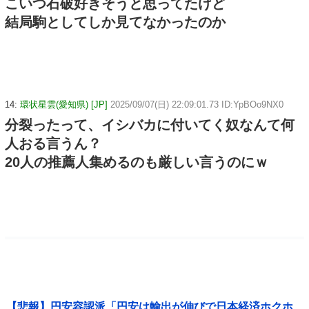
こいつ石破好きそうと思ってたけど
結局駒としてしか見てなかったのか
14:
環状星雲(愛知県) [JP]
2025/09/07(日) 22:09:01.73 ID:YpBOo9NX0
分裂ったって、イシバカに付いてく奴なんて何
人おる言うん？
20人の推薦人集めるのも厳しい言うのにｗ
【悲報】円安容認派「円安は輸出が伸びで日本経済ホクホ