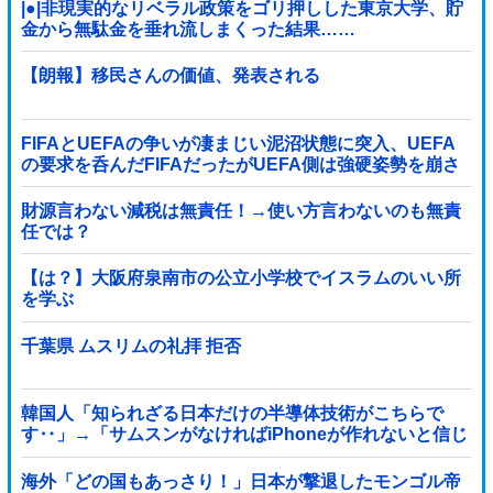
|●|非現実的なリベラル政策をゴリ押しした東京大学、貯
金から無駄金を垂れ流しまくった結果……
【朗報】移民さんの価値、発表される
FIFAとUEFAの争いが凄まじい泥沼状態に突入、UEFA
の要求を呑んだFIFAだったがUEFA側は強硬姿勢を崩さ
ず……
財源言わない減税は無責任！→使い方言わないのも無責
任では？
【は？】大阪府泉南市の公立小学校でイスラムのいい所
を学ぶ
千葉県 ムスリムの礼拝 拒否
韓国人「知られざる日本だけの半導体技術がこちらで
す‥」→「サムスンがなければiPhoneが作れないと信じ
ていたのに‥」
海外「どの国もあっさり！」日本が撃退したモンゴル帝