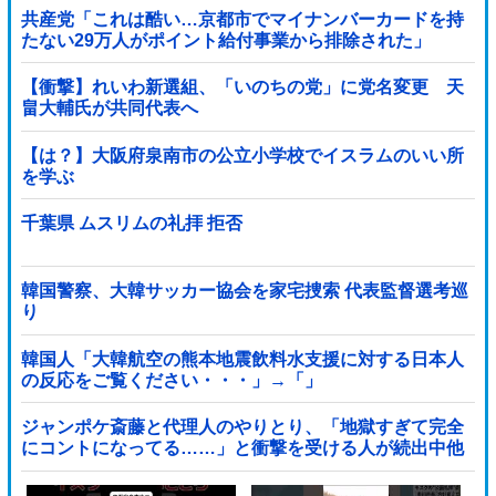
共産党「これは酷い…京都市でマイナンバーカードを持
たない29万人がポイント給付事業から排除された」
【衝撃】れいわ新選組、「いのちの党」に党名変更 天
畠大輔氏が共同代表へ
【は？】大阪府泉南市の公立小学校でイスラムのいい所
を学ぶ
千葉県 ムスリムの礼拝 拒否
韓国警察、大韓サッカー協会を家宅捜索 代表監督選考巡
り
韓国人「大韓航空の熊本地震飲料水支援に対する日本人
の反応をご覧ください・・・」→「」
ジャンポケ斎藤と代理人のやりとり、「地獄すぎて完全
にコントになってる……」と衝撃を受ける人が続出中他