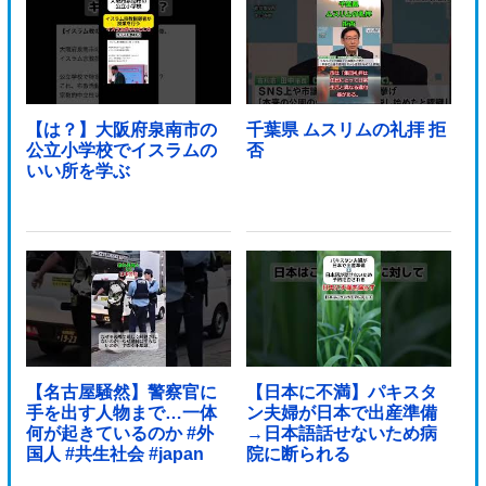
【は？】大阪府泉南市の
千葉県 ムスリムの礼拝 拒
公立小学校でイスラムの
否
いい所を学ぶ
【名古屋騒然】警察官に
【日本に不満】パキスタ
手を出す人物まで…一体
ン夫婦が日本で出産準備
何が起きているのか #外
→日本語話せないため病
国人 #共生社会 #japan
院に断られる