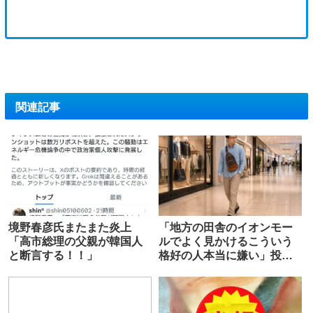
関連記事
境野春彦氏またまた炎上
「地方の田舎のイオンモー
「高市総理の父親が韓国人
ルでよく見かけるこういう
と断言する！！」
格好の人本当に嫌い」投稿
に世の男性が恐怖「何着れ
ば良いんだ…」の声も