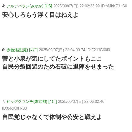
4:
アルデバラン(みかか) [US]
2025/09/07(日) 22:02:33.99 ID:bMhK7J+S0
安心しろもう浮く目はねえよ
6:
赤色矮星(庭) [ﾆﾀﾞ]
2025/09/07(日) 22:04:09.74 ID:F2JJG60i0
菅と小泉が気にしてたポイントもここ
自民分裂回避のため石破に退陣をせまった
7:
ビッグクランチ(東京都) [ﾆﾀﾞ]
2025/09/07(日) 22:06:02.46
ID:04cK0Hx30
自民党じゃなくて体制や公安と戦えよ