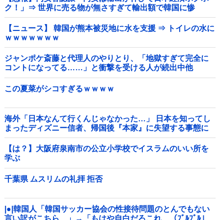
ク！」⇒ 世界に売る物が無さすぎて輸出額で韓国に惨
敗・・・
【ニュース】 韓国が熊本被災地に水を支援 ⇒ トイレの水に
ｗｗｗｗｗｗｗ
ジャンポケ斎藤と代理人のやりとり、「地獄すぎて完全に
コントになってる……」と衝撃を受ける人が続出中他
この夏菜がシコすぎるｗｗｗｗ
海外「日本なんて行くんじゃなかった…」 日本を知ってし
まったディズニー信者、帰国後『本家』に失望する事態に
【は？】大阪府泉南市の公立小学校でイスラムのいい所を
学ぶ
千葉県 ムスリムの礼拝 拒否
|●|韓国人「韓国サッカー協会の性接待問題のとんでもない
言い訳がこちら…」→「もはや自白だろこれ…（ﾌﾞﾙﾌﾞﾙ」