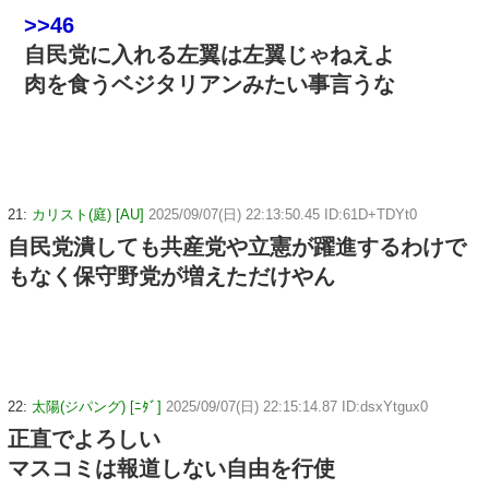
>>46
自民党に入れる左翼は左翼じゃねえよ
肉を食うベジタリアンみたい事言うな
21:
カリスト(庭) [AU]
2025/09/07(日) 22:13:50.45 ID:61D+TDYt0
自民党潰しても共産党や立憲が躍進するわけで
もなく保守野党が増えただけやん
22:
太陽(ジパング) [ﾆﾀﾞ]
2025/09/07(日) 22:15:14.87 ID:dsxYtgux0
正直でよろしい
マスコミは報道しない自由を行使