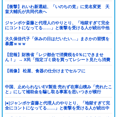
【衝撃】れいわ新選組、「いのちの党」に党名変更 天
畠大輔氏が共同代表へ
ジャンポケ斎藤と代理人のやりとり、「地獄すぎて完全
にコントになってる……」と衝撃を受ける人が続出中他
大久保佳代子「休みの日はだいたい…」まさかの習慣を
暴露ｗｗｗ
【悲報】財務省「レジ都合で消費税を0％にできませ
ん！」 → X民「指定ゴミ袋を買ってレシート見たら消費
税はゼロになるんだけど？」ｗｗｗｗｗｗｗｗｗｗｗｗ
ｗｗ
【画像】 松屋、食器の仕分けまでセルフに
中国、止められないEV製造 売れず在庫山積み「売れたこ
と」にして補助金を騙し取る事案を思いつきが横行
|●|ジャンポケ斎藤と代理人のやりとり、「地獄すぎて完
全にコントになってる……」と衝撃を受ける人が続出中