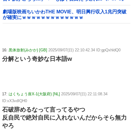
＝韓国の反応
劇場版映画ちいかわTHE MOVIE、明日興行収入1兆円突破
が確実にｗｗｗｗｗｗｗｗｗｗｗｗｗ
16:
黒体放射(みかか) [GB]
2025/09/07(日) 22:10:42.34 ID:gpQxhldQ0
分解という奇妙な日本語w
17:
はくちょう座X-1(大阪府) [NL]
2025/09/07(日) 22:11:08.34
ID:xX3vdIQH0
石破辞めるなって言ってるやつ
反自民で絶対自民に入れないんだからそら無力
やろ