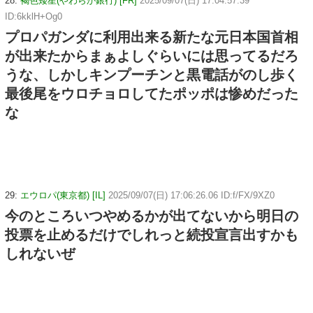
28:
褐色矮星(やわらか銀行) [FR]
2025/09/07(日) 17:04:57.39
ID:6kklH+Og0
プロパガンダに利用出来る新たな元日本国首相
が出来たからまぁよしぐらいには思ってるだろ
うな、しかしキンプーチンと黒電話がのし歩く
最後尾をウロチョロしてたポッポは惨めだった
な
29:
エウロパ(東京都) [IL]
2025/09/07(日) 17:06:26.06 ID:f/FX/9XZ0
今のところいつやめるかが出てないから明日の
投票を止めるだけでしれっと続投宣言出すかも
しれないぜ