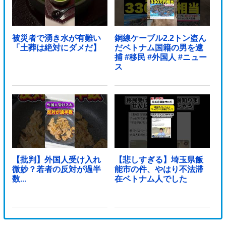
被災者で湧き水が有難い
銅線ケーブル2.2トン盗ん
「土葬は絶対にダメだ】
だベトナム国籍の男を逮
捕 #移民 #外国人 #ニュー
ス
【批判】外国人受け入れ
【悲しすぎる】埼玉県飯
微妙？若者の反対が過半
能市の件、やはり不法滞
数...
在ベトナム人でした