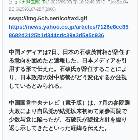
1:
セドナ(埼玉県) [RU]
2025/09/07(日) 16:32:49.35 ID:iF1dpEqu0●
BE:662593167-2BP(2000)
sssp://img.5ch.net/ico/taxi.gif
https://news.yahoo.co.jp/articles/7126e8cc85
8682d3125b1d344cdc39a3d5a5c936
中国メディアは7日、日本の石破茂首相が辞任す
る意向を固めたと速報した。日本メディアを引
用する形で伝えた。石破氏が辞任することによ
り、日本政府の対中姿勢がどう変化するか注視
しているとみられる。
中国国営中央テレビ（電子版）は、7月の参院選
大敗により自民党が結党以来初めて衆参両院で
少数与党に陥ったが、石破氏が続投方針を繰り
返し示してきたといった経緯を伝えた。