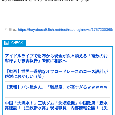
引用元:
https://hayabusa9.5ch.net/test/read.cgi/news/1757230369/
アイドルライブで財布から現金が次々消える「複数のお
客様より被害報告」警察に相談へ
【動画】世界一過酷なオフロードレースのコース設計が
絶対におかしい（笑）
【悲報】パン屋さん、「難易度」が高すぎるｗｗｗｗｗ
中国「大洪水！」三峡ダム「決壊危機」中国政府「新水
路建設！（三峡新水路」現場職員「内部情報公開！（失
踪」湖南省「三峡放流情報（画像」台風13号「...