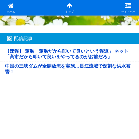
日本第一！ニュース録
ホーム
トップ
サイドバー
配信記事
【速報】 蓮舫「蓮舫だから叩いて良いという報道」 ネット
「高市だから叩いて良いをやってるのがお前だろ」
中国の三峡ダムが全開放流を実施…長江流域で深刻な洪水被
害！