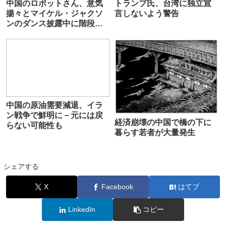
中国のロボットさん、意気
トランプ氏、台湾に独立宣
揚々とマイケル・ジャクソ
言しないよう警告
ンのダンス披露中に階段で
躓き、そのまま死亡
中国の原油需要減退、イラ
ン戦争で鮮明に－元には戻
経済崩壊の中国で橋の下に
らない可能性も
暮らす若者が大量発生
シェアする
X
Facebook
はてブ
LinkedIn
コピー