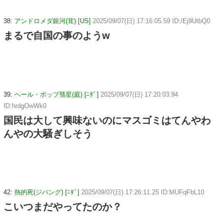
38:
アンドロメダ銀河(茸) [US]
2025/09/07(日) 17:16:05.59 ID:/Ej9UtbQ0
まるで自国の事のようw
39:
ヘール・ボップ彗星(庭) [ﾆﾀﾞ]
2025/09/07(日) 17:20:03.94
ID:hrdgOwWk0
国民は大して興味ないのにマスゴミはてんやわ
んやの大騒ぎしそう
42:
熱的死(ジパング) [ﾆﾀﾞ]
2025/09/07(日) 17:26:11.25 ID:MUFqFbL10
こいつまだやってたのか？