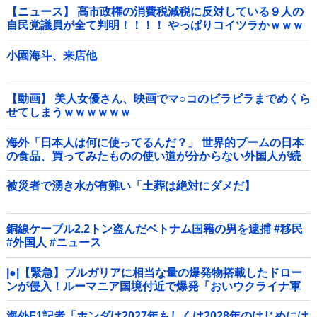
【ニュース】 高市政権の消費税減税に反対している９人の
自民党議員が全て判明！！！！ やっぱりコイツラかｗｗｗ
ｗｗ
小園海斗、来店他
【動画】 美人女優さん、映画でマ○コのビラビラまでめくら
せてしまうｗｗｗｗｗｗ
海外「日本人は何に使ってるんだ？」 世界的ブームの日本
の食品、買ってみたものの使い道が分からない外国人が続
出
被災者で湧き水が有難い「土葬は絶対にダメだ】
銅線ケーブル2.2トン盗んだベトナム国籍の男を逮捕 #移民
#外国人 #ニュース
|●|【緊急】ブルガリアに相当な量の爆発物搭載したドロー
ンが侵入！ルーマニア国境付近で爆発「おいウクライナ軍
がよく使う機種だぞ」
海外F1記者「ホンダは2027年もしくは2028年のはじめには