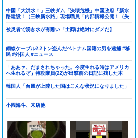
中国「大洪水！」三峡ダム「決壊危機」中国政府「新水
路建設！（三峡新水路」現場職員「内部情報公開！（失
踪」湖南省「三峡放流情報（画像」台風13号「...
被災者で湧き水が有難い「土葬は絶対にダメだ】
銅線ケーブル2.2トン盗んだベトナム国籍の男を逮捕 #移
民 #外国人 #ニュース
「ああァ、だまされちゃった。今度生れる時はアメリカ
へ生れるぞ」特攻隊員(22)が出撃前の日記に残した本
音！
韓国人「台風が上陸した国はこんな状況になりました」
小園海斗、来店他