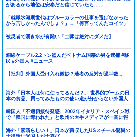
があるから地位は安泰だと信じていたら……
「就職氷河期世代はブルーカラーの仕事を選ばなかった
から苦しかったんでしょ？」→「何言ってんだコイツ」
の声、殺到
被災者で湧き水が有難い「土葬は絶対にダメだ】
銅線ケーブル2.2トン盗んだベトナム国籍の男を逮捕 #移
民 #外国人 #ニュース
【批判】外国人受け入れ微妙？若者の反対が過半数...
海外「日本人は何に使ってるんだ？」 世界的ブームの日
本の食品、買ってみたものの使い道が分からない外国人
が続出
韓国人「不適切接待疑惑、2002年イタリア・スペイン戦
で『韓国に奪われた』と欧州の大手メディアが一斉に報
道！」
海外「素晴らしい！」日本が買収したUSスチール驚異の
大復活に米国人が大喜び