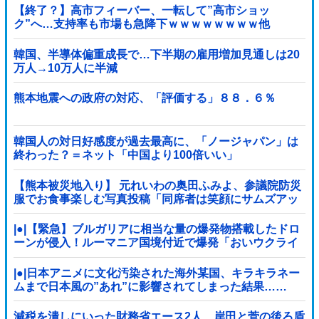
【終了？】高市フィーバー、一転して”高市ショッ
ク”へ…支持率も市場も急降下ｗｗｗｗｗｗｗｗ他
韓国、半導体偏重成長で…下半期の雇用増加見通しは20
万人→10万人に半減
熊本地震への政府の対応、「評価する」８８．６％
韓国人の対日好感度が過去最高に、「ノージャパン」は
終わった？＝ネット「中国より100倍いい」
【熊本被災地入り】 元れいわの奥田ふみよ、参議院防災
服でお食事楽しむ写真投稿「同席者は笑顔にサムズアッ
プ」
|●|【緊急】ブルガリアに相当な量の爆発物搭載したドロ
ーンが侵入！ルーマニア国境付近で爆発「おいウクライ
ナ軍がよく使う機種だぞ」
|●|日本アニメに文化汚染された海外某国、キラキラネー
ムまで日本風の”あれ”に影響されてしまった結果……
減税を潰しにいった財務省エース2人、岸田と菅の後ろ盾