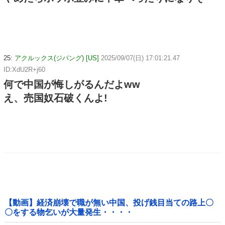
25:
アクルックス(ジパング) [US]
2025/09/07(日) 17:01:21.47
ID:XdU2R+j60
何で中国が悔しがるんだよww
え、売国奴石破くんよ!
【動画】経済崩壊で職が無い中国、投げ銭目当ての路上〇
〇をする物乞いが大量発生・・・・