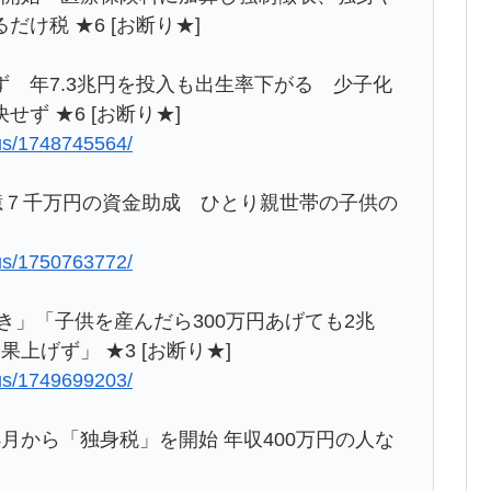
け税 ★6 [お断り★]
 年7.3兆円を投入も出生率下がる 少子化
ず ★6 [お断り★]
lus/1748745564/
億７千万円の資金助成 ひとり親世帯の子供の
lus/1750763772/
き」「子供を産んだら300万円あげても2兆
上げず」 ★3 [お断り★]
lus/1749699203/
月から「独身税」を開始 年収400万円の人な