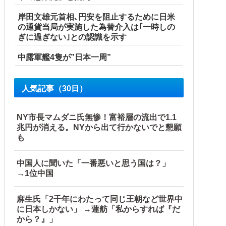
岸田文雄元首相､円安を阻止するために日米
の通貨当局が実施した為替介入は｢一時しの
ぎに過ぎない｣との認識を示す
中露軍艦4隻が”日本一周”
人気記事（30日）
NY市長マムダニ氏無惨！富裕層の流出で1.1
兆円が消える。NYから出て行かないでと懇願
も
中国人に聞いた「一番悪いと思う国は？」
→1位中国
麻生氏「2千年にわたって同じ王朝など世界中
に日本しかない」 →蓮舫「私からすれば『だ
から？』」