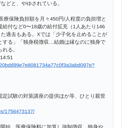
”などと、やゆされている。
医療保険負担額を月々450円/人程度の負担増と
給付など0〜18歳の給付拡充（1人あたり146
した過去もある。Xでは「少子化を止めることが
とする」「独身税徴収…結婚は縁なのに独身で
られる。
14:51
593720bdd99e7e8081734a77c0f3a3abd097e?
認定試験の対策講座の提供ほか等、ひとり親世
lus/1756473137/
を開始 医療保険料に加算し強制徴収、独身や