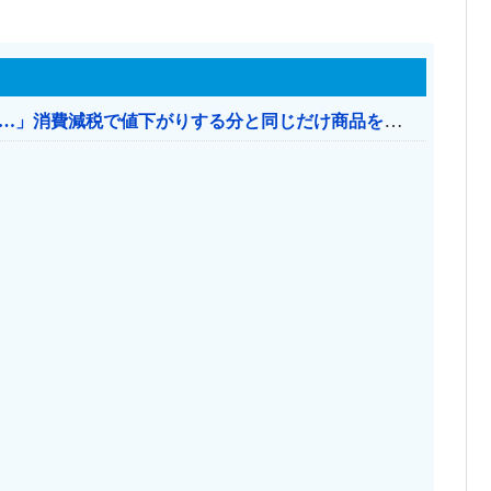
【消費税率1％】 「下げるのが筋なんですけど…」消費減税で値下がりする分と同じだけ商品を値上げして店頭価格を変えない店も