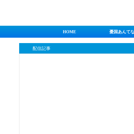
日本第一！ニュース録
HOME
憂国あんて
配信記事