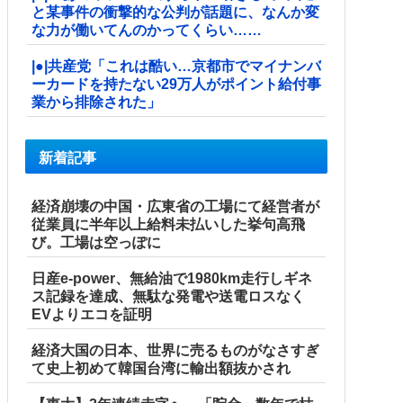
と某事件の衝撃的な公判が話題に、なんか変
な力が働いてんのかってくらい……
|●|共産党「これは酷い…京都市でマイナンバ
ーカードを持たない29万人がポイント給付事
業から排除された」
新着記事
経済崩壊の中国・広東省の工場にて経営者が
従業員に半年以上給料未払いした挙句高飛
び。工場は空っぽに
日産e-power、無給油で1980km走行しギネ
ス記録を達成、無駄な発電や送電ロスなく
EVよりエコを証明
経済大国の日本、世界に売るものがなさすぎ
て史上初めて韓国台湾に輸出額抜かされ