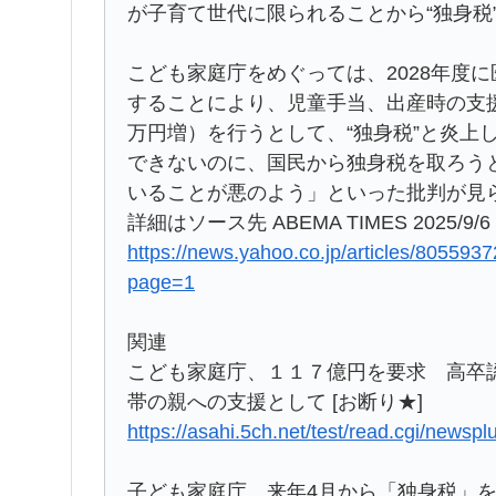
が子育て世代に限られることから“独身税
こども家庭庁をめぐっては、2028年度に
することにより、児童手当、出産時の支援
万円増）を行うとして、“独身税”と炎上
できないのに、国民から独身税を取ろう
いることが悪のよう」といった批判が見
詳細はソース先 ABEMA TIMES 2025/9/6 
https://news.yahoo.co.jp/articles/805
page=1
関連
こども家庭庁、１１７億円を要求 高卒
帯の親への支援として [お断り★]
https://asahi.5ch.net/test/read.cgi/newsp
子ども家庭庁、来年4月から「独身税」