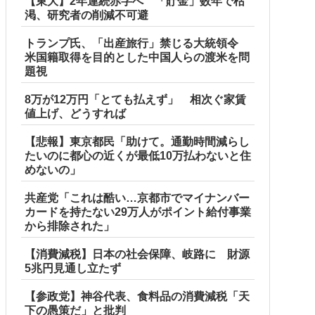
【東大】2年連続赤字へ 「貯金」数年で枯
渇、研究者の削減不可避
トランプ氏、「出産旅行」禁じる大統領令
米国籍取得を目的とした中国人らの渡米を問
題視
8万が12万円「とても払えず」 相次ぐ家賃
値上げ、どうすれば
【悲報】東京都民「助けて。通勤時間減らし
たいのに都心の近くが最低10万払わないと住
めないの」
共産党「これは酷い…京都市でマイナンバー
カードを持たない29万人がポイント給付事業
から排除された」
【消費減税】日本の社会保障、岐路に 財源
5兆円見通し立たず
【参政党】神谷代表、食料品の消費減税「天
下の愚策だ」と批判