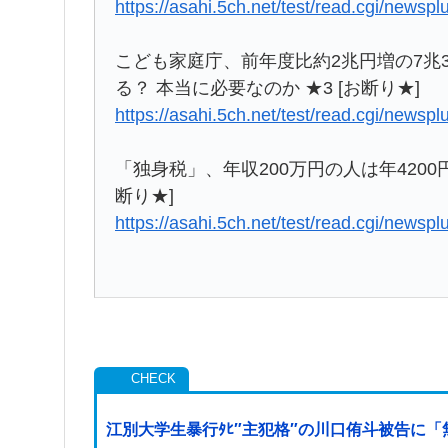
https://asahi.5ch.net/test/read.cgi/newsp
こども家庭庁、前年度比約2兆円増の7兆
る？ 本当に必要なのか ★3 [お断り★]
https://asahi.5ch.net/test/read.cgi/newsp
「独身税」、年収200万円の人は年4200
断り★]
https://asahi.5ch.net/test/read.cgi/newsp
江別大学生暴行ﾀﾋ″主犯格″の川口侑斗被告に「