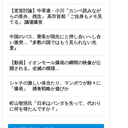
【党首討論】中革連・小川「カンペ読みなが
らの答弁、残念」 高市首相「ご自身もメモ見
てる」 議場爆笑
中国のバス、乗客が我先にと押し合いへし合
い激突…『多数の国ではもう見られない光
景』
【動画】イオンモール爆発の瞬間の映像が公
開される。全滅の模様…
シャチの激しい体当たり、マンボウが粉々に
「爆発」 捕食戦略か遊びか
町山智浩氏「日本はパンダを失って、代わり
に何を得たんですか？」