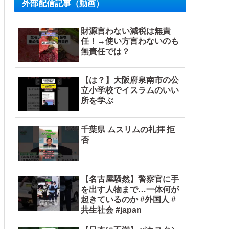
外部配信記事（動画）
ので…旦那が放った「一言」に義母オロオロｗｗ←嫌味を逆手
財源言わない減税は無責
任！→使い方言わないのも
無責任では？
【は？】大阪府泉南市の公
立小学校でイスラムのいい
所を学ぶ
ロック
千葉県 ムスリムの礼拝 拒
否
て大問題にw
【名古屋騒然】警察官に手
を出す人物まで…一体何が
起きているのか #外国人 #
共生社会 #japan