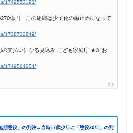
lus/1749552193/
3270億円 この組織は少子化の歯止めになって
lus/1738730849/
円の支払いになる見込み こども家庭庁 ★3 [お
lus/1749564854/
無期懲役」の判決→当時17歳少年に「懲役30年」の判決