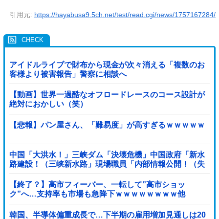
引用元:
https://hayabusa9.5ch.net/test/read.cgi/news/1757167284/
アイドルライブで財布から現金が次々消える「複数のお
客様より被害報告」警察に相談へ
【動画】世界一過酷なオフロードレースのコース設計が
絶対におかしい（笑）
【悲報】パン屋さん、「難易度」が高すぎるｗｗｗｗｗ
中国「大洪水！」三峡ダム「決壊危機」中国政府「新水
路建設！（三峡新水路」現場職員「内部情報公開！（失
踪」湖南省「三峡放流情報（画像」台風13号「...
【終了？】高市フィーバー、一転して”高市ショッ
ク”へ…支持率も市場も急降下ｗｗｗｗｗｗｗｗ他
韓国、半導体偏重成長で…下半期の雇用増加見通しは20