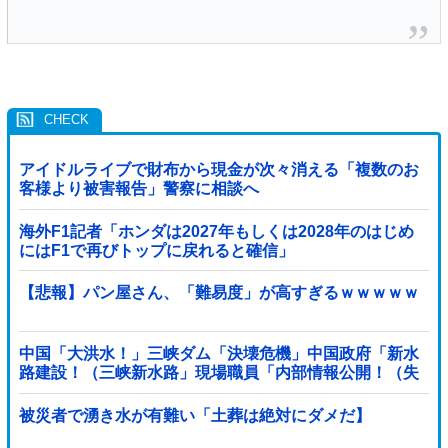
アイドルライブで財布から現金が次々消える「複数のお
客様より被害報告」警察に相談へ
海外F1記者「ホンダは2027年もしくは2028年のはじめ
にはF1で再びトップに戻れると確信」
【悲報】パン屋さん、「難易度」が高すぎるｗｗｗｗｗ
中国「大洪水！」三峡ダム「決壊危機」中国政府「新水
路建設！（三峡新水路」現場職員「内部情報公開！（失
踪」湖南省「三峡放流情報（画像」台風13号「...
被災者で湧き水が有難い「土葬は絶対にダメだ】