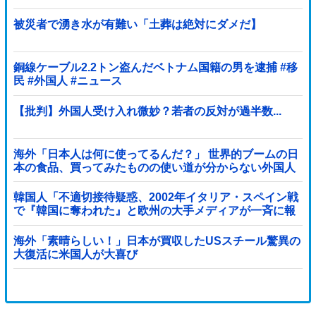
の声、殺到
被災者で湧き水が有難い「土葬は絶対にダメだ】
銅線ケーブル2.2トン盗んだベトナム国籍の男を逮捕 #移
民 #外国人 #ニュース
【批判】外国人受け入れ微妙？若者の反対が過半数...
海外「日本人は何に使ってるんだ？」 世界的ブームの日
本の食品、買ってみたものの使い道が分からない外国人
が続出
韓国人「不適切接待疑惑、2002年イタリア・スペイン戦
で『韓国に奪われた』と欧州の大手メディアが一斉に報
道！」
海外「素晴らしい！」日本が買収したUSスチール驚異の
大復活に米国人が大喜び