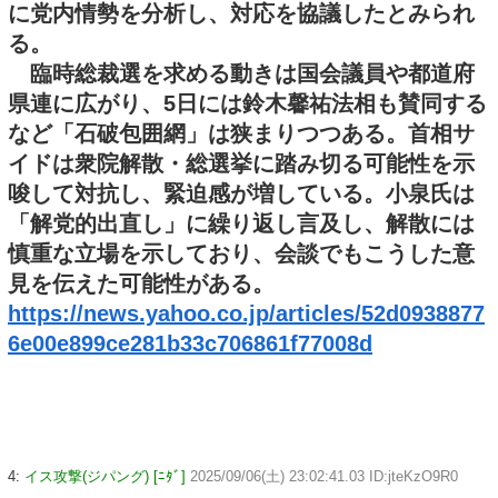
に党内情勢を分析し、対応を協議したとみられ
る。
臨時総裁選を求める動きは国会議員や都道府
県連に広がり、5日には鈴木馨祐法相も賛同する
など「石破包囲網」は狭まりつつある。首相サ
イドは衆院解散・総選挙に踏み切る可能性を示
唆して対抗し、緊迫感が増している。小泉氏は
「解党的出直し」に繰り返し言及し、解散には
慎重な立場を示しており、会談でもこうした意
見を伝えた可能性がある。
https://news.yahoo.co.jp/articles/52d0938877
6e00e899ce281b33c706861f77008d
4:
イス攻撃(ジパング) [ﾆﾀﾞ]
2025/09/06(土) 23:02:41.03 ID:jteKzO9R0