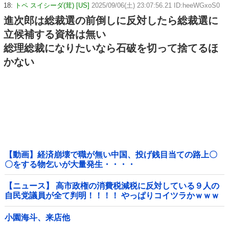
18:
トペ スイシーダ(茸) [US]
2025/09/06(土) 23:07:56.21 ID:heeWGxoS0
進次郎は総裁選の前倒しに反対したら総裁選に
立候補する資格は無い
総理総裁になりたいなら石破を切って捨てるほ
かない
【動画】経済崩壊で職が無い中国、投げ銭目当ての路上〇
〇をする物乞いが大量発生・・・・
【ニュース】 高市政権の消費税減税に反対している９人の
自民党議員が全て判明！！！！ やっぱりコイツラかｗｗｗ
ｗｗ
小園海斗、来店他