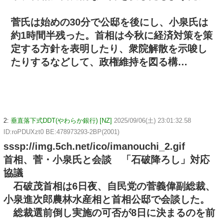
菅氏は始めの30分で公邸を後にし、小泉氏は
約1時間半残った。首相は今秋に経済対策を策
定する方針を表明したり、衆院解散を示唆し
たりするなどして、政権維持を図る構…
2:
垂直落下式DDT(やわらか銀行) [NZ]
2025/09/06(土) 23:01:32.58
ID:roPDUXzt0 BE:478973293-2BP(2001)
sssp://img.5ch.net/ico/imanouchi_2.gif
首相、菅・小泉氏と会談 「石破降ろし」対応
協議
石破茂首相は6日夜、自民党の菅義偉副総裁、
小泉進次郎農林水産相と首相公邸で会談した。
総裁選前倒し実施の可否が8日に決まるのを前