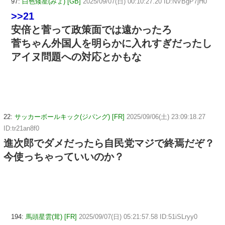
97:
白色矮星(みょ) [GB]
2025/09/07(日) 00:10:27.20 ID:NVBgP7jH0
>>21
安倍と菅って政策面では遠かったろ
菅ちゃん外国人を明らかに入れすぎだったし
アイヌ問題への対応とかもな
22:
サッカーボールキック(ジパング) [FR]
2025/09/06(土) 23:09:18.27
ID:tr21an8f0
進次郎でダメだったら自民党マジで終焉だぞ？
今使っちゃっていいのか？
194:
馬頭星雲(茸) [FR]
2025/09/07(日) 05:21:57.58 ID:51iSLryy0