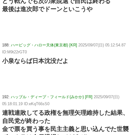
どう転んでも次の衆院選で自民は終わる
最後は進次郎でドーンといこうや
188:
ハービッグ・ハロー天体(東京都) [KR]
2025/09/07(日) 05:12:54.87
ID:M9t22rGT0
小泉ならば日本沈没だよ
192:
ハッブル・ディープ・フィールド(みかか) [FR]
2025/09/07(日)
05:18:01.19 ID:eKqT66sS0
連戦連敗してる政権を無理矢理維持した結果、
自民党が終わった
金で票を買う事を民主主義と思い込んでた世襲