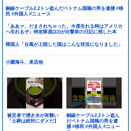
銅線ケーブル2.2トン盗んだベトナム国籍の男を逮捕 #移
民 #外国人 #ニュース
「ああァ、だまされちゃった。今度生れる時はアメリカ
へ生れるぞ」特攻隊員(22)が出撃前の日記に残した本
音！
韓国人「台風が上陸した国はこんな状況になりました」
小園海斗、来店他
被災者で湧き水が有難い
銅線ケーブル2.2トン盗ん
「土葬は絶対にダメだ】
だベトナム国籍の男を逮
捕 #移民 #外国人 #ニュー