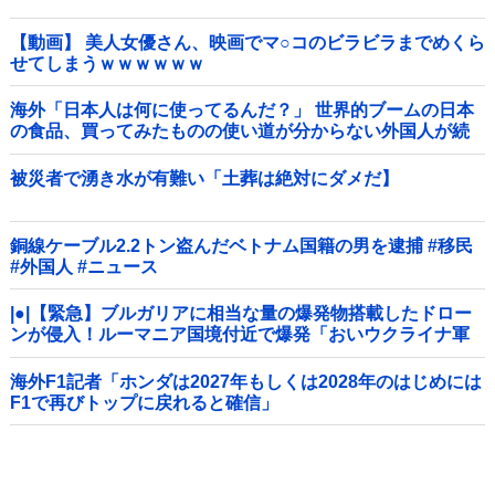
【動画】 美人女優さん、映画でマ○コのビラビラまでめくら
せてしまうｗｗｗｗｗｗ
海外「日本人は何に使ってるんだ？」 世界的ブームの日本
の食品、買ってみたものの使い道が分からない外国人が続
出
被災者で湧き水が有難い「土葬は絶対にダメだ】
銅線ケーブル2.2トン盗んだベトナム国籍の男を逮捕 #移民
#外国人 #ニュース
|●|【緊急】ブルガリアに相当な量の爆発物搭載したドロー
ンが侵入！ルーマニア国境付近で爆発「おいウクライナ軍
がよく使う機種だぞ」
海外F1記者「ホンダは2027年もしくは2028年のはじめには
F1で再びトップに戻れると確信」