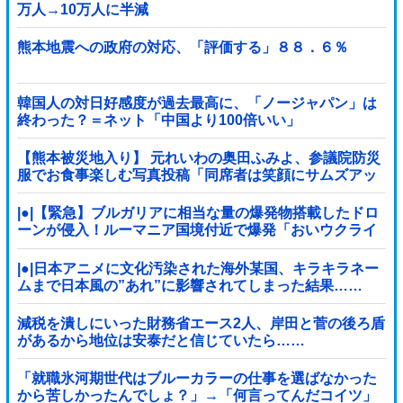
万人→10万人に半減
熊本地震への政府の対応、「評価する」８８．６％
韓国人の対日好感度が過去最高に、「ノージャパン」は
終わった？＝ネット「中国より100倍いい」
【熊本被災地入り】 元れいわの奥田ふみよ、参議院防災
服でお食事楽しむ写真投稿「同席者は笑顔にサムズアッ
プ」
|●|【緊急】ブルガリアに相当な量の爆発物搭載したドロ
ーンが侵入！ルーマニア国境付近で爆発「おいウクライ
ナ軍がよく使う機種だぞ」
|●|日本アニメに文化汚染された海外某国、キラキラネー
ムまで日本風の”あれ”に影響されてしまった結果……
減税を潰しにいった財務省エース2人、岸田と菅の後ろ盾
があるから地位は安泰だと信じていたら……
「就職氷河期世代はブルーカラーの仕事を選ばなかった
から苦しかったんでしょ？」→「何言ってんだコイツ」