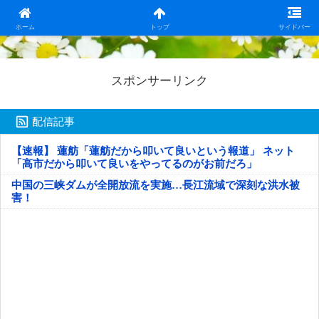
日本第一！ニュース録
ホーム
トップ
サイドバー
スポンサーリンク
配信記事
【速報】 蓮舫「蓮舫だから叩いて良いという報道」 ネット
「高市だから叩いて良いをやってるのがお前だろ」
中国の三峡ダムが全開放流を実施…長江流域で深刻な洪水被
害！