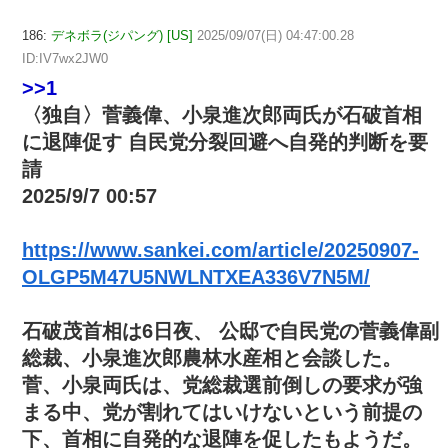
186:
デネボラ(ジパング) [US]
2025/09/07(日) 04:47:00.28
ID:IV7wx2JW0
>>1
〈独自〉菅義偉、小泉進次郎両氏が石破首相
に退陣促す 自民党分裂回避へ自発的判断を要
請
2025/9/7 00:57
https://www.sankei.com/article/20250907-
OLGP5M47U5NWLNTXEA336V7N5M/
石破茂首相は6日夜、 公邸で自民党の菅義偉副
総裁、小泉進次郎農林水産相と会談した。
菅、小泉両氏は、党総裁選前倒しの要求が強
まる中、党が割れてはいけないという前提の
下、首相に自発的な退陣を促したもようだ。