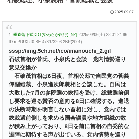
2025.09.07
1:
垂直落下式DDT(やわらか銀行) [NZ]
2025/09/06(土) 23:01:24.96
ID:roPDUXzt0 BE:478973293-2BP(2001)
sssp://img.5ch.net/ico/imanouchi_2.gif
石破首相が菅氏、小泉氏と会談 党内情勢巡り
意見交換か
石破茂首相は6日夜、首相公邸で自民党の菅義
偉副総裁、小泉進次郎農相と会談した。自民は
大敗した7月の参院選の総括を受け、総裁選前倒
し要求を巡る賛否の意向を8日に確認する。進退
の決断時期を明言しない首相に対し、党内では
総裁選前倒しを求める国会議員や地方組織の数
が積み上がっており、8日を前に首相の自発的な
退陣に期待する声が出ている。党内情勢を巡り