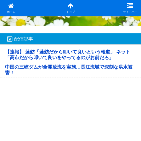
日本第一！ニュース録
ホーム
トップ
サイドバー
配信記事
【速報】 蓮舫「蓮舫だから叩いて良いという報道」 ネット
「高市だから叩いて良いをやってるのがお前だろ」
中国の三峡ダムが全開放流を実施…長江流域で深刻な洪水被
害！