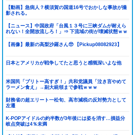
【動画】急病人？横須賀の国道16号でおかしな事故が撮
影される。
【ニュース】中国政府「台風１３号に三峡ダムが耐えら
れない！全開放流しろ！」⇒ 下流域の街が壊滅状態ｗｗ
ｗｗｗ
【画像】最新の高梨沙羅さん🥺 【Pickup08082923】
日本とアメリカが戦争してたと思うと感慨深いよな他
米国民「ブリトー高すぎ！」共和党議員「泣き言やめて
ラーメン食え」→副大統領まで参戦ｗｗｗ
財務省の超エリート一松旬、高市減税の反対勢力として
左遷
K-POPアイドルの約半数が3年後には姿を消す…損益分
岐点突破は4％未満