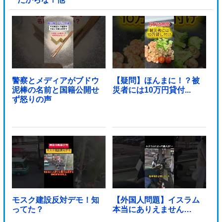
警察とメディアがブドウ
【疑問】ほんまに！？被
泥棒の名前と国籍公開せ
災者には10万円貸付...
ず怒りの声
モスク建設反対デモ！知
【外国人問題】イスラム
ってた？
本当にありえません…