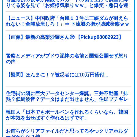
りてる姿を見て「お姫様気取りｗｗ」と爆笑・悪口を連
発する社内彼女！事故背景を知りながらマウントと嫉妬
で嘲笑する性根の汚さに一気に冷めた・・・
【ニュース】中国政府「台風１３号に三峡ダムが耐えら
れない！全開放流しろ！」⇒ 下流域の街が壊滅状態ｗｗ
ｗｗｗ
【画像】最新の高梨沙羅さん🥺 【Pickup08082923】
警察とメディアがブドウ泥棒の名前と国籍公開せず怒り
の声
【疑問】ほんまに！？被災者には10万円貸付...
住宅街の隣に巨大データセンター爆誕。三井不動産「排
熱？低周波音？データはまだ出せません」住民ブチギレ
韓国人「日本でもボールペンを作れるくらいなら、韓国
が本気を出せばすぐ作れるはずです」
お前らがクリアファイルだと思ってるやつクリアホルダ
ーだからな？他