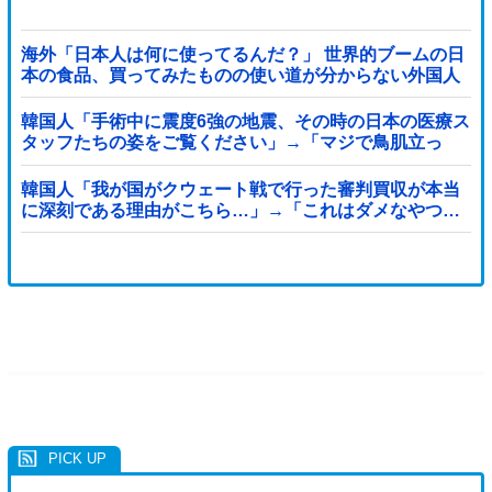
海外「日本人は何に使ってるんだ？」 世界的ブームの日
本の食品、買ってみたものの使い道が分からない外国人
が続出
韓国人「手術中に震度6強の地震、その時の日本の医療ス
タッフたちの姿をご覧ください」→「マジで鳥肌立っ
た」「こういう姿は韓国も見習わないと」「あんな状況
なら日本だけではなく韓国の医療関係者も同じように行
韓国人「我が国がクウェート戦で行った審判買収が本当
動したはずだ」【熊本地震】
に深刻である理由がこちら…」→「これはダメなやつ…
（ブルブル」＝韓国の反応