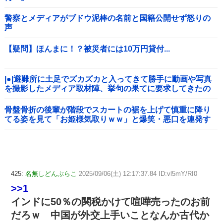
警察とメディアがブドウ泥棒の名前と国籍公開せず怒りの
声
【疑問】ほんまに！？被災者には10万円貸付...
|●|避難所に土足でズカズカと入ってきて勝手に動画や写真
を撮影したメディア取材陣、挙句の果てに要求してきたの
は……
骨盤骨折の後輩が階段でスカートの裾を上げて慎重に降り
てる姿を見て「お姫様気取りｗｗ」と爆笑・悪口を連発す
る社内彼女！事故背景を知りながらマウントと嫉妬で嘲笑
する性根の汚さに一気に冷めた・・・
425:
名無しどんぶらこ
2025/09/06(土) 12:17:37.84 ID:vl5mY/RI0
>>1
インドに50％の関税かけて喧嘩売ったのお前
だろｗ 中国が外交上手いことなんか古代か