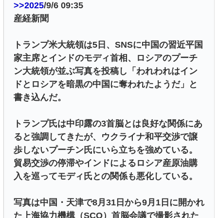
>>2025
/9/6 09:35
産経新聞
トランプ米大統領は5日、SNSに中国の習近平国
家主席とインドのモディ首相、ロシアのプーチ
ン大統領が並ぶ写真を投稿し「われわれはイン
ドとロシアを暗黒の中国に奪われたようだ」と
書き込んだ。
トランプ氏は中印露の3首脳とは良好な関係にあ
ると強調してきたが、ウクライナ和平交渉で譲
歩しないプーチン氏にいら立ちを強めている。
貿易交渉の停滞やインドによるロシア産原油購
入を巡ってモディ氏との関係も悪化している。
写真は中国・天津で8月31日から9月1日に開かれ
た上海協力機構（SCO）首脳会議で撮影された