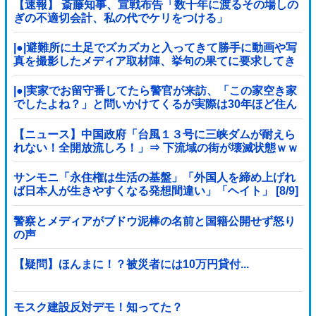
【速報】 斎藤知事、宣戦布告「数十年に渡るその場しの
ぎの不適切会計、私の代でケリをつける」
|●|避難所に土足でズカズカと入ってきて勝手に動画や写
真を撮影したメディア取材陣、挙句の果てに要求してき
たのは……
|●|実家でお留守番してたら警官が来訪、「この家空き家
でしたよね？」と問いかけてくるが実際は30年ほど住ん
でおり……
【ニュース】中国政府「台風１３号に三峡ダムが耐えら
れない！全開放流しろ！」⇒ 下流域の街が壊滅状態ｗｗ
ｗｗｗ
サンモニ「永住権は生活の基盤」「外国人を締め上げれ
ば日本人が生きやすくなる発想間違い」「ヘイト」 [8/9]
警察とメディアがブドウ泥棒の名前と国籍公開せず怒り
の声
【疑問】ほんまに！？被災者には10万円貸付...
モスク建設反対デモ！知ってた？