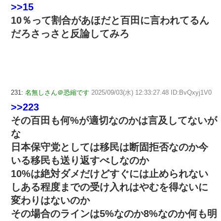
>>15
10％って割合があほだと百田に言われてるん
だろさっさと反論してみろ
231:
名無しさん＠恐縮です
2025/09/03(水) 12:33:27.48 ID:BvQxyj1V0
>>223
その百田も何%が適切なのかは言及してないが
な
日本保守党としては移民は断固拒否なのか今
いる移民も送り返すべしなのか
10%は絶対ダメだけどすぐには止められない
しある程度までの受け入れはやむを得ないに
変わりはないのか
その場合のラインは5%なのか8%なのか何も明