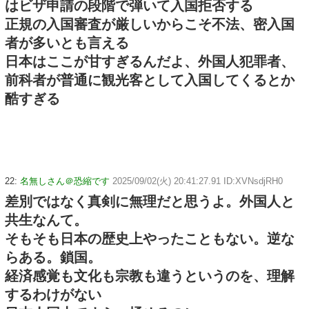
はビザ申請の段階で弾いて入国拒否する
正規の入国審査が厳しいからこそ不法、密入国
者が多いとも言える
日本はここが甘すぎるんだよ、外国人犯罪者、
前科者が普通に観光客として入国してくるとか
酷すぎる
22:
名無しさん＠恐縮です
2025/09/02(火) 20:41:27.91 ID:XVNsdjRH0
差別ではなく真剣に無理だと思うよ。外国人と
共生なんて。
そもそも日本の歴史上やったこともない。逆な
らある。鎖国。
経済感覚も文化も宗教も違うというのを、理解
するわけがない