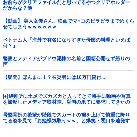
お前らがクリアファイルだと思ってるやつクリアホルダー
だからな？他
【動画】 美人女優さん、映画でマ○コのビラビラまでめくら
せてしまうｗｗｗｗｗｗ
ベトナム人「海外で有名になりすぎた母国の料理といえば
何？」
警察とメディアがブドウ泥棒の名前と国籍公開せず怒りの
声
【疑問】ほんまに！？被災者には10万円貸付...
|●|避難所に土足でズカズカと入ってきて勝手に動画や写真
を撮影したメディア取材陣、挙句の果てに要求してきたの
は……
骨盤骨折の後輩が階段でスカートの裾を上げて慎重に降り
てる姿を見て「お姫様気取りｗｗ」と爆笑・悪口を連発す
る社内彼女！事故背景を知りながらマウントと嫉妬で嘲笑
する性根の汚さに一気に冷めた・・・