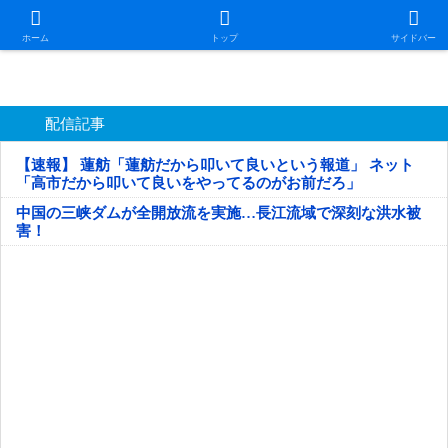
日本第一！ニュース録
ホーム
トップ
サイドバー
配信記事
【速報】 蓮舫「蓮舫だから叩いて良いという報道」 ネット
「高市だから叩いて良いをやってるのがお前だろ」
中国の三峡ダムが全開放流を実施…長江流域で深刻な洪水被
害！