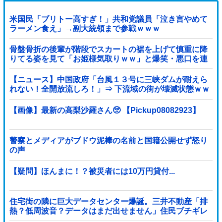
米国民「ブリトー高すぎ！」共和党議員「泣き言やめて
ラーメン食え」→副大統領まで参戦ｗｗｗ
骨盤骨折の後輩が階段でスカートの裾を上げて慎重に降
りてる姿を見て「お姫様気取りｗｗ」と爆笑・悪口を連
発する社内彼女！事故背景を知りながらマウントと嫉妬
で嘲笑する性根の汚さに一気に冷めた・・・
【ニュース】中国政府「台風１３号に三峡ダムが耐えら
れない！全開放流しろ！」⇒ 下流域の街が壊滅状態ｗｗ
ｗｗｗ
【画像】最新の高梨沙羅さん🥺 【Pickup08082923】
警察とメディアがブドウ泥棒の名前と国籍公開せず怒り
の声
【疑問】ほんまに！？被災者には10万円貸付...
住宅街の隣に巨大データセンター爆誕。三井不動産「排
熱？低周波音？データはまだ出せません」住民ブチギレ