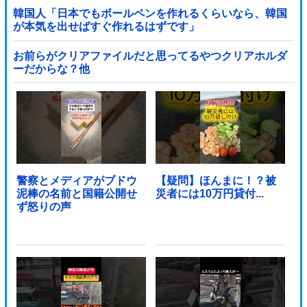
韓国人「日本でもボールペンを作れるくらいなら、韓国
が本気を出せばすぐ作れるはずです」
お前らがクリアファイルだと思ってるやつクリアホルダ
ーだからな？他
警察とメディアがブドウ
【疑問】ほんまに！？被
泥棒の名前と国籍公開せ
災者には10万円貸付...
ず怒りの声