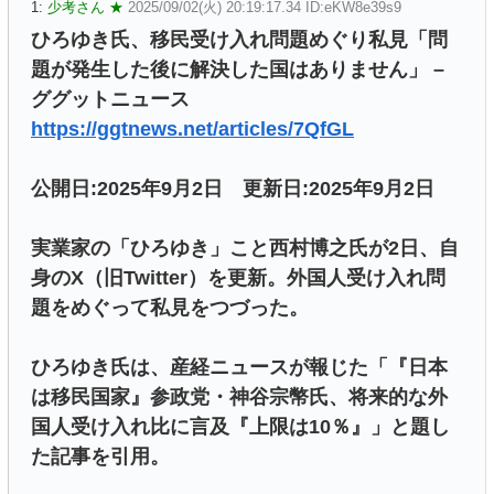
1:
少考さん ★
2025/09/02(火) 20:19:17.34 ID:eKW8e39s9
ひろゆき氏、移民受け入れ問題めぐり私見「問
題が発生した後に解決した国はありません」 –
ググットニュース
https://ggtnews.net/articles/7QfGL
公開日:2025年9月2日 更新日:2025年9月2日
実業家の「ひろゆき」こと西村博之氏が2日、自
身のX（旧Twitter）を更新。外国人受け入れ問
題をめぐって私見をつづった。
ひろゆき氏は、産経ニュースが報じた「『日本
は移民国家』参政党・神谷宗幣氏、将来的な外
国人受け入れ比に言及『上限は10％』」と題し
た記事を引用。