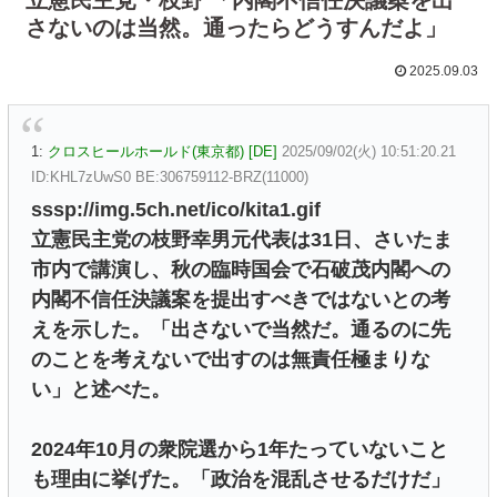
さないのは当然。通ったらどうすんだよ」
2025.09.03
1:
クロスヒールホールド(東京都) [DE]
2025/09/02(火) 10:51:20.21
ID:KHL7zUwS0 BE:306759112-BRZ(11000)
sssp://img.5ch.net/ico/kita1.gif
立憲民主党の枝野幸男元代表は31日、さいたま
市内で講演し、秋の臨時国会で石破茂内閣への
内閣不信任決議案を提出すべきではないとの考
えを示した。「出さないで当然だ。通るのに先
のことを考えないで出すのは無責任極まりな
い」と述べた。
2024年10月の衆院選から1年たっていないこと
も理由に挙げた。「政治を混乱させるだけだ」