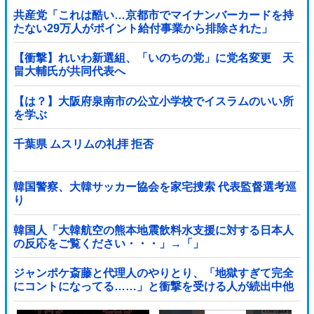
共産党「これは酷い…京都市でマイナンバーカードを持
たない29万人がポイント給付事業から排除された」
【衝撃】れいわ新選組、「いのちの党」に党名変更 天
畠大輔氏が共同代表へ
【は？】大阪府泉南市の公立小学校でイスラムのいい所
を学ぶ
千葉県 ムスリムの礼拝 拒否
韓国警察、大韓サッカー協会を家宅捜索 代表監督選考巡
り
韓国人「大韓航空の熊本地震飲料水支援に対する日本人
の反応をご覧ください・・・」→「」
ジャンポケ斎藤と代理人のやりとり、「地獄すぎて完全
にコントになってる……」と衝撃を受ける人が続出中他