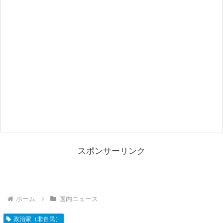
スポンサーリンク
ホーム
国内ニュース
政治家（非自民）