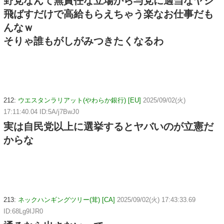
野党なんて無責任な立場から与党に適当なヤジ
飛ばすだけで高給もらえちゃう楽なお仕事だも
んなｗ
そりゃ誰もがしがみつきたくなるわ
212:
ウエスタンラリアット(やわらか銀行) [EU]
2025/09/02(火)
17:11:40.04 ID:5A/j7BwJ0
実は自民党以上に選挙するとヤバいのが立憲だ
からな
213:
ネックハンギングツリー(茸) [CA]
2025/09/02(火) 17:43:33.69
ID:68Lg9IJR0