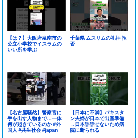
【は？】大阪府泉南市の
千葉県 ムスリムの礼拝 拒
公立小学校でイスラムの
否
いい所を学ぶ
【名古屋騒然】警察官に
【日本に不満】パキスタ
手を出す人物まで…一体
ン夫婦が日本で出産準備
何が起きているのか #外
→日本語話せないため病
国人 #共生社会 #japan
院に断られる