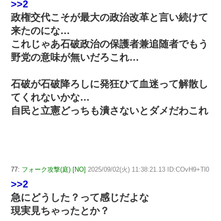
>>2
政権交代こそが最大の政治改革と言い続けて
来たのにな…
これじゃあ石破政治の保護者兼追随者でもう
野党の意味が無いだろこれ…
石破が石破降ろしに発狂ひて血迷って解散し
てくれないかな…
自民と立憲どっちも潰さないとダメだわこれ
77:
フォーク攻撃(庭) [NO]
2025/09/02(火) 11:38:21.13 ID:COvH9+Tl0
>>2
急にどうした？って感じだよな
現実見ちゃったとか？