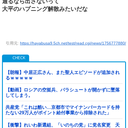
通るなら出さないって
大平のハプニング解散みたいだな
引用元:
https://hayabusa9.5ch.net/test/read.cgi/news/1756777880/
【朗報】中居正広さん、また聖人エピソードが追加され
るｗｗｗｗｗ
【動画】ロシアの空挺兵、パラシュートが開かずに墜落
してしまう。
共産党「これは酷い…京都市でマイナンバーカードを持
たない29万人がポイント給付事業から排除された」
【衝撃】れいわ新選組、「いのちの党」に党名変更 天