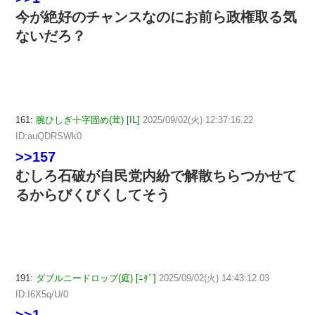
今が絶好のチャンスなのにお前ら政権取る気
ないだろ？
161:
腕ひしぎ十字固め(茸) [IL]
2025/09/02(火) 12:37:16.22
ID:auQDRSWk0
>>157
むしろ石破が自民党内紛で解散ちらつかせて
るからびくびくしてそう
191:
ダブルニードロップ(庭) [ﾆﾀﾞ]
2025/09/02(火) 14:43:12.03
ID:I6X5q/U/0