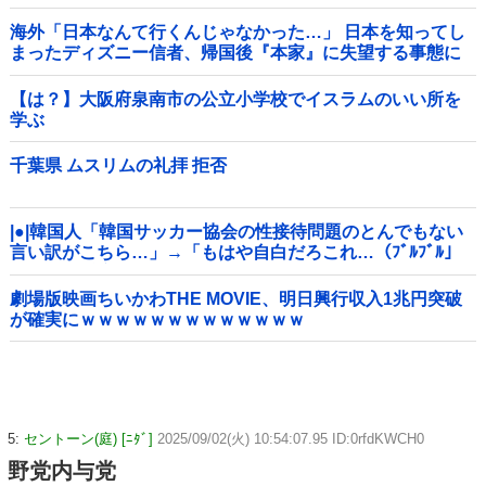
海外「日本なんて行くんじゃなかった…」 日本を知ってし
まったディズニー信者、帰国後『本家』に失望する事態に
【は？】大阪府泉南市の公立小学校でイスラムのいい所を
学ぶ
千葉県 ムスリムの礼拝 拒否
|●|韓国人「韓国サッカー協会の性接待問題のとんでもない
言い訳がこちら…」→「もはや自白だろこれ…（ﾌﾞﾙﾌﾞﾙ」
＝韓国の反応
劇場版映画ちいかわTHE MOVIE、明日興行収入1兆円突破
が確実にｗｗｗｗｗｗｗｗｗｗｗｗｗ
5:
セントーン(庭) [ﾆﾀﾞ]
2025/09/02(火) 10:54:07.95 ID:0rfdKWCH0
野党内与党