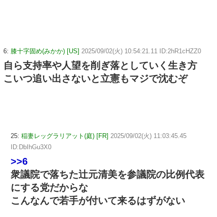
6:
膝十字固め(みかか) [US]
2025/09/02(火) 10:54:21.11 ID:2hR1cHZZ0
自ら支持率や人望を削ぎ落としていく生き方
こいつ追い出さないと立憲もマジで沈むぞ
25:
稲妻レッグラリアット(庭) [FR]
2025/09/02(火) 11:03:45.45
ID:DbIhGu3X0
>>6
衆議院で落ちた辻元清美を参議院の比例代表
にする党だからな
こんなんで若手が付いて来るはずがない