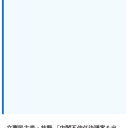
立憲民主党・枝野 「内閣不信任決議案を出