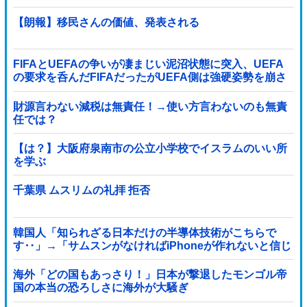
【朗報】移民さんの価値、発表される
FIFAとUEFAの争いが凄まじい泥沼状態に突入、UEFA
の要求を呑んだFIFAだったがUEFA側は強硬姿勢を崩さ
ず……
財源言わない減税は無責任！→使い方言わないのも無責
任では？
【は？】大阪府泉南市の公立小学校でイスラムのいい所
を学ぶ
千葉県 ムスリムの礼拝 拒否
韓国人「知られざる日本だけの半導体技術がこちらで
す‥」→「サムスンがなければiPhoneが作れないと信じ
ていたのに‥」
海外「どの国もあっさり！」日本が撃退したモンゴル帝
国の本当の恐ろしさに海外が大騒ぎ