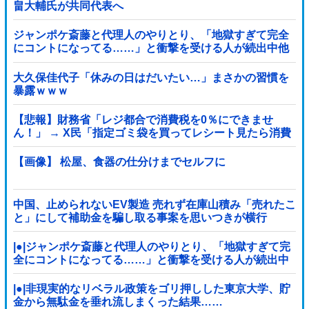
畠大輔氏が共同代表へ
ジャンポケ斎藤と代理人のやりとり、「地獄すぎて完全
にコントになってる……」と衝撃を受ける人が続出中他
大久保佳代子「休みの日はだいたい…」まさかの習慣を
暴露ｗｗｗ
【悲報】財務省「レジ都合で消費税を0％にできませ
ん！」 → X民「指定ゴミ袋を買ってレシート見たら消費
税はゼロになるんだけど？」ｗｗｗｗｗｗｗｗｗｗｗｗ
ｗｗ
【画像】 松屋、食器の仕分けまでセルフに
中国、止められないEV製造 売れず在庫山積み「売れたこ
と」にして補助金を騙し取る事案を思いつきが横行
|●|ジャンポケ斎藤と代理人のやりとり、「地獄すぎて完
全にコントになってる……」と衝撃を受ける人が続出中
|●|非現実的なリベラル政策をゴリ押しした東京大学、貯
金から無駄金を垂れ流しまくった結果……