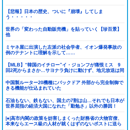
【悲報】日本の歴史、ついに『崩壊』してしま
う・・・・・
世界の「変わった自動販売機」を貼っていく【珍百景】
他
ミヤネ屋に出演した左派の社会学者、イオン爆発事故の
例のテナントに理解を示して……
【MLB】“韓国のイチロー”イ・ジョンフが痛恨ミス 9
回2死からまさか…サヨナラ負けに動けず、地元放送は同
情「不運でした」
中国製ルーター20機種にバックドア 外部から完全制御で
きる機能が仕込まれていた
石油もない、鉄もない、国土の7割は山…それでも日本が
世界屈指の経済大国になれた「勤勉さ」以外の勝因！
|●|高市内閣の政策を妨害しまくった財務省の大物官僚、
本来ならエース級の人材が就くはずのないポストに送ら
れ……