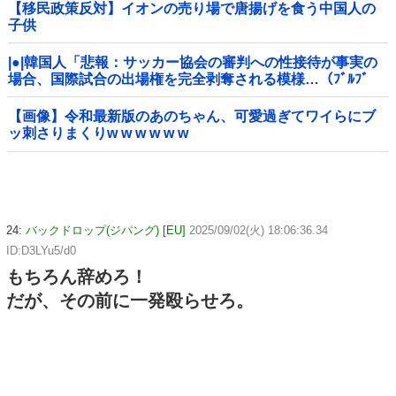
【移民政策反対】イオンの売り場で唐揚げを食う中国人の
子供
|●|韓国人「悲報：サッカー協会の審判への性接待が事実の
場合、国際試合の出場権を完全剥奪される模様…（ﾌﾞﾙﾌﾞ
ﾙ」＝韓国の反応
【画像】令和最新版のあのちゃん、可愛過ぎてワイらにブ
ッ刺さりまくりw w w w w w
24:
バックドロップ(ジパング) [EU]
2025/09/02(火) 18:06:36.34
ID:D3LYu5/d0
もちろん辞めろ！
だが、その前に一発殴らせろ。