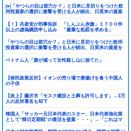
|●|「やつらの目は節穴か？」と日米に見切りをつけた欧
州投資家の選択に衝撃を受ける人が続出、日英米の資産
を処分して代わりに選んだのは……
【！】共産党が刑事告訴 「しんぶん赤旗」１７００件
以上の虚偽購読申し込み 「厳重な処罰を求める」
「やつらの目は節穴か？」と日米に見切りをつけた欧州
投資家の選択に衝撃を受ける人が続出、日英米の資産を
処分して代わりに選んだのは……
ベトナム人「腹が減って女性殺し山に捨てた」
【移民政策反対】イオンの売り場で唐揚げを食う中国人
の子供
【炎上】藤沢市「モスク建設と土葬も許可します」→3万
人の反対署名も却下
韓国人「サッカー元日本代表のスター、日本代表強化策
として“韓日定期戦”の復活を提案・・・」→「これはマ
ジで良いと思う」「今すぐやったらガチでボコられるだ
ろうね 10年後にやらないか？」「やめてくれ、勝っても