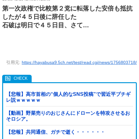
第一次政権で比較第２党に転落した安倍も抵抗
したが４５日後に辞任した
石破は明日で４５日目、さて…
引用元:
https://hayabusa9.5ch.net/test/read.cgi/news/1756803718/
【悲報】高市首相の“個人的なSNS投稿”で習近平ブチギ
レ説ｗｗｗｗｗ
【動画】野菜売りのおじさんにドローンを特攻させるお
そロシア。
【悲報】共同通信、ガチで逝く・・・・・・