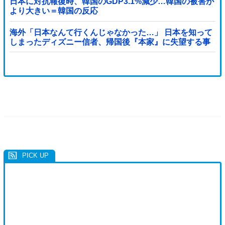
日本に対抗報復時、韓国のGDP3.1%減少…韓国の被害が
負けても後味が悪い」
より大きい＝韓国の反応
海外「日本なんて行くんじゃなかった…」 日本を知って
しまったディズニー信者、帰国後『本家』に失望する事
態に