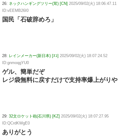
26:
ネックハンギングツリー(茸) [CN]
2025/09/02(火) 18:06:47.11
ID:vEEMB26I0
国民「石破辞めろ」
28:
レインメーカー(新日本) [ﾇｺ]
2025/09/02(火) 18:07:24.52
ID:gnmoqgYU0
ゲル、簡単だぞ
レジ袋無料に戻すだけで支持率爆上がりや
29:
32文ロケット砲(石川県) [KZ]
2025/09/02(火) 18:07:27.95
ID:QCrdKWgE0
ありがとう