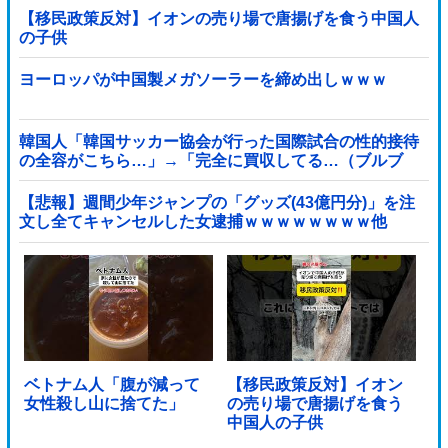
【移民政策反対】イオンの売り場で唐揚げを食う中国人
の子供
ヨーロッパが中国製メガソーラーを締め出しｗｗｗ
韓国人「韓国サッカー協会が行った国際試合の性的接待
の全容がこちら…」→「完全に買収してる…（ブルブ
ル」＝韓国の反応
【悲報】週間少年ジャンプの「グッズ(43億円分)」を注
文し全てキャンセルした女逮捕ｗｗｗｗｗｗｗｗ他
ベトナム人「腹が減って
【移民政策反対】イオン
女性殺し山に捨てた」
の売り場で唐揚げを食う
中国人の子供