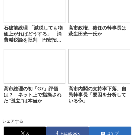
石破前総理 「減税しても物
高市政権、後任の幹事長は
価上がればどうする」 消
萩生田光一氏か
費減税論を批判 円安招
き、食料等の価格値上がり
懸念
高市総理の初「G7」評価
高市内閣の支持率下落、自
は？ ネット上で指摘され
民幹事長「要因を分析して
た”孤立”は本当か
いる💦」
シェアする
X
Facebook
はてブ