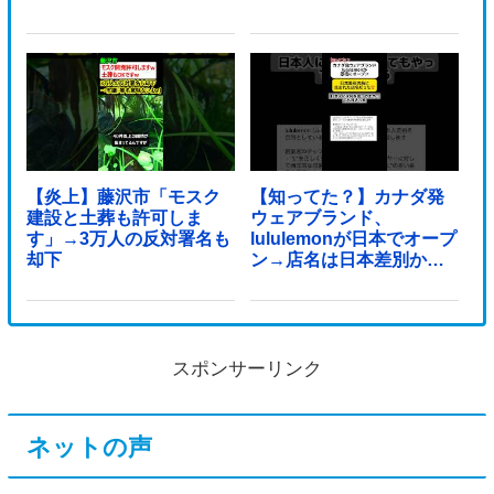
【炎上】藤沢市「モスク
【知ってた？】カナダ発
建設と土葬も許可しま
ウェアブランド、
す」→3万人の反対署名も
lululemonが日本でオープ
却下
ン→店名は日本差別から
できた？
スポンサーリンク
ネットの声