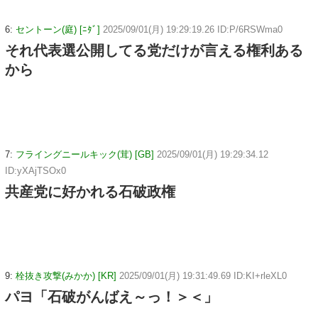
6:
セントーン(庭) [ﾆﾀﾞ]
2025/09/01(月) 19:29:19.26 ID:P/6RSWma0
それ代表選公開してる党だけが言える権利ある
から
7:
フライングニールキック(茸) [GB]
2025/09/01(月) 19:29:34.12
ID:yXAjTSOx0
共産党に好かれる石破政権
9:
栓抜き攻撃(みかか) [KR]
2025/09/01(月) 19:31:49.69 ID:KI+rleXL0
パヨ「石破がんばえ～っ！＞＜」