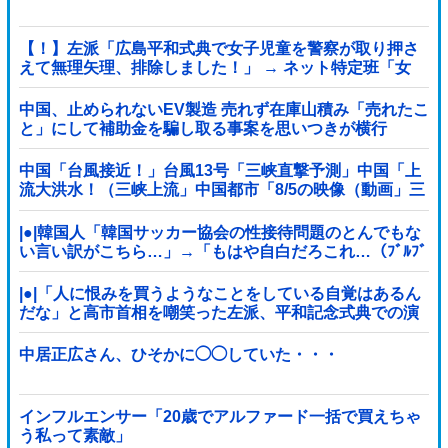
【！】左派「広島平和式典で女子児童を警察が取り押さ
えて無理矢理、排除しました！」 → ネット特定班「女
児？全学連のプロ活動家では？」
中国、止められないEV製造 売れず在庫山積み「売れたこ
と」にして補助金を騙し取る事案を思いつきが横行
中国「台風接近！」台風13号「三峡直撃予測」中国「上
流大洪水！（三峡上流」中国都市「8/5の映像（動画」三
峡ダム「緊急放流（決壊危機」中国「下流大水害（震え
声」→
|●|韓国人「韓国サッカー協会の性接待問題のとんでもな
い言い訳がこちら…」→「もはや自白だろこれ…（ﾌﾞﾙﾌﾞ
ﾙ」＝韓国の反応
|●|「人に恨みを買うようなことをしている自覚はあるん
だな」と高市首相を嘲笑った左派、平和記念式典での演
説にケチを付けるも……
中居正広さん、ひそかに◯◯していた・・・
インフルエンサー「20歳でアルファード一括で買えちゃ
う私って素敵」