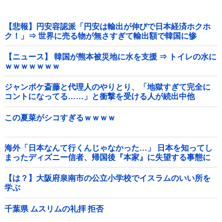
【悲報】円安容認派「円安は輸出が伸びで日本経済ホクホ
ク！」⇒ 世界に売る物が無さすぎて輸出額で韓国に惨
敗・・・
【ニュース】 韓国が熊本被災地に水を支援 ⇒ トイレの水に
ｗｗｗｗｗｗｗ
ジャンポケ斎藤と代理人のやりとり、「地獄すぎて完全に
コントになってる……」と衝撃を受ける人が続出中他
この夏菜がシコすぎるｗｗｗｗ
海外「日本なんて行くんじゃなかった…」 日本を知ってし
まったディズニー信者、帰国後『本家』に失望する事態に
【は？】大阪府泉南市の公立小学校でイスラムのいい所を
学ぶ
千葉県 ムスリムの礼拝 拒否