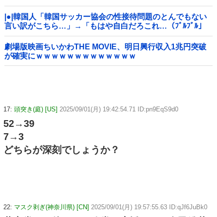
|●|韓国人「韓国サッカー協会の性接待問題のとんでもない
言い訳がこちら…」→「もはや自白だろこれ…（ﾌﾞﾙﾌﾞﾙ」
＝韓国の反応
劇場版映画ちいかわTHE MOVIE、明日興行収入1兆円突破
が確実にｗｗｗｗｗｗｗｗｗｗｗｗｗ
17:
頭突き(庭) [US]
2025/09/01(月) 19:42:54.71 ID:pn9EqS9d0
52→39
7→3
どちらが深刻でしょうか？
22:
マスク剥ぎ(神奈川県) [CN]
2025/09/01(月) 19:57:55.63 ID:qJf6JuBk0