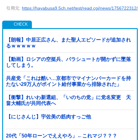
引用元:
https://hayabusa9.5ch.net/test/read.cgi/news/1756722312/
【朗報】中居正広さん、また聖人エピソードが追加され
るｗｗｗｗｗ
【動画】ロシアの空挺兵、パラシュートが開かずに墜落
してしまう。
共産党「これは酷い…京都市でマイナンバーカードを持
たない29万人がポイント給付事業から排除された」
【衝撃】れいわ新選組、「いのちの党」に党名変更 天
畠大輔氏が共同代表へ
【にじさんじ】宇佐美の筋肉すっご他
20代「50年ローンでええやろ」←これマジ？？？