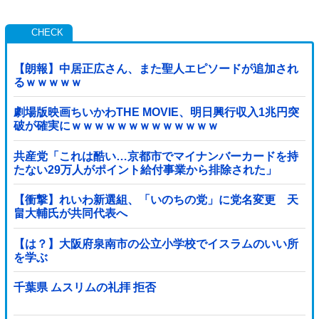
【朗報】中居正広さん、また聖人エピソードが追加され
るｗｗｗｗｗ
劇場版映画ちいかわTHE MOVIE、明日興行収入1兆円突
破が確実にｗｗｗｗｗｗｗｗｗｗｗｗｗ
共産党「これは酷い…京都市でマイナンバーカードを持
たない29万人がポイント給付事業から排除された」
【衝撃】れいわ新選組、「いのちの党」に党名変更 天
畠大輔氏が共同代表へ
【は？】大阪府泉南市の公立小学校でイスラムのいい所
を学ぶ
千葉県 ムスリムの礼拝 拒否