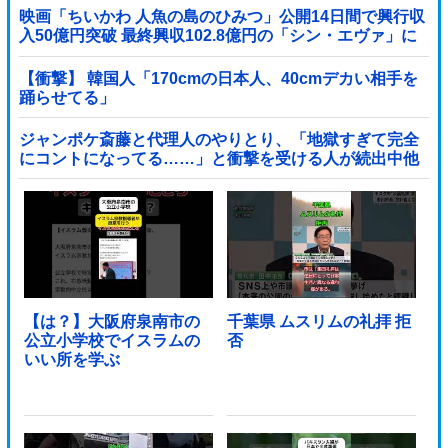
映画「ちいかわ 人魚の島のひみつ」公開14日間で興行収
入50億円突破 最終興収102.8億円の「シン・エヴァ」に
並ぶペース
【衝撃】 韓国人「170cmの日本人、40cmデカい相手を
踊らせてる」
ジャンポケ斎藤と代理人のやりとり、「地獄すぎて完全
にコントになってる……」と衝撃を受ける人が続出中他
【は？】大阪府泉南市の
千葉県 ムスリムの礼拝 拒
公立小学校でイスラムの
否
いい所を学ぶ