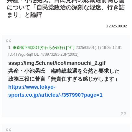
について「自民党政治の深刻な混迷、行き詰
まり」と論評
2025.09.02
1:
垂直落下式DDT(やわらか銀行) [ﾆﾀﾞ]
2025/09/01(月) 19:25:12.81
ID:4TWgdRuj0 BE:478973293-2BP(2001)
sssp://img.5ch.net/ico/imanouchi_2.gif
共産・小池晃氏 臨時総裁選を公然と要求した
政務三役に苦言「無責任すぎる感じがします」
https://www.tokyo-
sports.co.jp/articles/-/357990?page=1