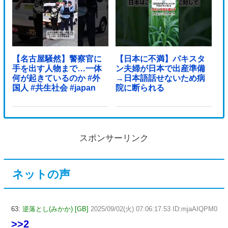
【名古屋騒然】警察官に
【日本に不満】パキスタ
手を出す人物まで…一体
ン夫婦が日本で出産準備
何が起きているのか #外
→日本語話せないため病
国人 #共生社会 #japan
院に断られる
スポンサーリンク
ネットの声
63:
逆落とし(みかか) [GB]
2025/09/02(火) 07:06:17.53 ID:mjaAIQPM0
>>2