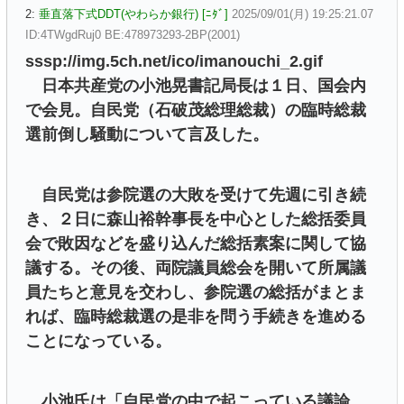
2:
垂直落下式DDT(やわらか銀行) [ﾆﾀﾞ]
2025/09/01(月) 19:25:21.07
ID:4TWgdRuj0 BE:478973293-2BP(2001)
sssp://img.5ch.net/ico/imanouchi_2.gif
日本共産党の小池晃書記局長は１日、国会内
で会見。自民党（石破茂総理総裁）の臨時総裁
選前倒し騒動について言及した。
自民党は参院選の大敗を受けて先週に引き続
き、２日に森山裕幹事長を中心とした総括委員
会で敗因などを盛り込んだ総括素案に関して協
議する。その後、両院議員総会を開いて所属議
員たちと意見を交わし、参院選の総括がまとま
れば、臨時総裁選の是非を問う手続きを進める
ことになっている。
小池氏は「自民党の中で起こっている議論