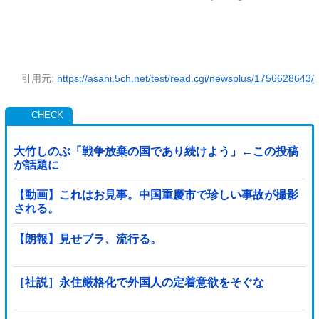
引用元:
https://asahi.5ch.net/test/read.cgi/newsplus/1756628643/
大竹しのぶ「戦争放棄の国であり続けよう」←この投稿
が話題に
【動画】これはお見事。中国重慶市で珍しい事故が撮影
される。
【朗報】見せブラ、流行る。
［社説］永住厳格化で外国人の定着意欲をそぐな