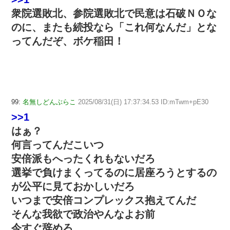
衆院選敗北、参院選敗北で民意は石破ＮＯな
のに、またも続投なら「これ何なんだ」とな
ってんだぞ、ボケ稲田！
99:
名無しどんぶらこ
2025/08/31(日) 17:37:34.53 ID:mTwm+pE30
>>1
はぁ？
何言ってんだこいつ
安倍派もへったくれもないだろ
選挙で負けまくってるのに居座ろうとするの
が公平に見ておかしいだろ
いつまで安倍コンプレックス抱えてんだ
そんな我欲で政治やんなよお前
今すぐ辞めろ