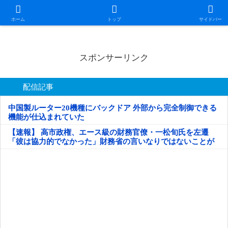
日本第一！ニュース録
ホーム
トップ
サイドバー
スポンサーリンク
配信記事
中国製ルーター20機種にバックドア 外部から完全制御できる
機能が仕込まれていた
【速報】 高市政権、エース級の財務官僚・一松旬氏を左遷
「彼は協力的でなかった」財務省の言いなりではないことが
判明