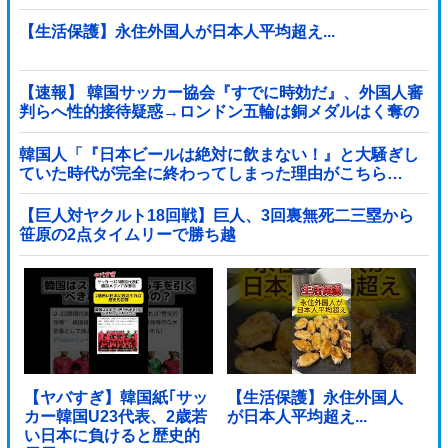
【生活保護】永住外国人が日本人平均超え...
【速報】 韓国サッカー協会『すでに時効だ』、外国人審
判らへ性的接待疑惑→ロンドン五輪は銅メダルはく奪の
可能性「審判の国籍は日本、UAE、イラン」
韓国人「『日本ビールは絶対に飲まない！』と大騒ぎし
ていた時代が完全に終わってしまった理由がこちら…
（ブルブル」＝韓国の反応
【巨人対ヤクルト18回戦】巨人、3回裏無死二三塁から
笹原の2点タイムリーで勝ち越
し！！！！！！！！！！！！！他
【ヤバすぎ】韓国紙｢サッ
【生活保護】永住外国人
カー韓国U23代表、2歳若
が日本人平均超え...
い日本に負けると歴史的