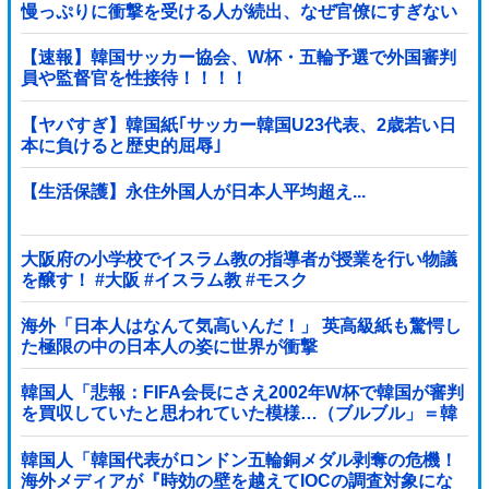
慢っぷりに衝撃を受ける人が続出、なぜ官僚にすぎない
財務省が……
【速報】韓国サッカー協会、W杯・五輪予選で外国審判
員や監督官を性接待！！！！
【ヤバすぎ】韓国紙｢サッカー韓国U23代表、2歳若い日
本に負けると歴史的屈辱｣
【生活保護】永住外国人が日本人平均超え...
大阪府の小学校でイスラム教の指導者が授業を行い物議
を醸す！ #大阪 #イスラム教 #モスク
海外「日本人はなんて気高いんだ！」 英高級紙も驚愕し
た極限の中の日本人の姿に世界が衝撃
韓国人「悲報：FIFA会長にさえ2002年W杯で韓国が審判
を買収していたと思われていた模様…（ブルブル」＝韓
国の反応
韓国人「韓国代表がロンドン五輪銅メダル剥奪の危機！
海外メディアが『時効の壁を越えてIOCの調査対象にな