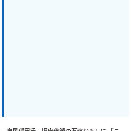
自民稲田氏、旧安倍派の石破おろしに 「こ