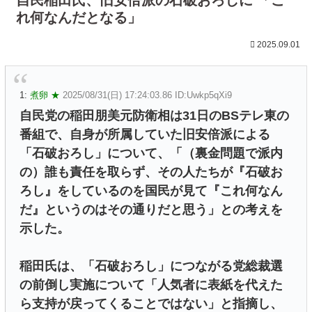
れ何なんだとなる」
2025.09.01
1:
煮卵 ★
2025/08/31(日) 17:24:03.86 ID:Uwkp5qXi9
自民党の稲田朋美元防衛相は31日のBSテレ東の
番組で、自身が所属していた旧安倍派による
「石破おろし」について、「（裏金問題で派内
の）誰も責任を取らず、その人たちが『石破お
ろし』をしているのを国民が見て『これ何なん
だ』というのはその通りだと思う」との考えを
示した。
稲田氏は、「石破おろし」につながる党総裁選
の前倒し実施について「人気者に表紙を代えた
ら支持が戻ってくることではない」と指摘し、