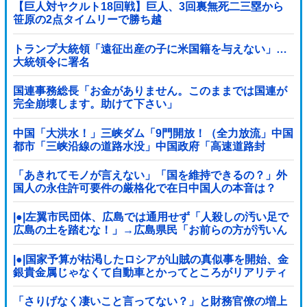
【巨人対ヤクルト18回戦】巨人、3回裏無死二三塁から
笹原の2点タイムリーで勝ち越
し！！！！！！！！！！！！！他
トランプ大統領「遠征出産の子に米国籍を与えない」…
大統領令に署名
国連事務総長「お金がありません。このままでは国連が
完全崩壊します。助けて下さい」
中国「大洪水！」三峡ダム「9門開放！（全力放流」中国
都市「三峡沿線の道路水没」中国政府「高速道路封
鎖！」中国ダム「緊急放流に合わせて開門（土砂崩れ発
生」→
「あきれてモノが言えない」「国を維持できるの？」外
国人の永住許可要件の厳格化で在日中国人の本音は？
|●|左翼市民団体、広島では通用せず「人殺しの汚い足で
広島の土を踏むな！」→広島県民「お前らの方が汚いん
じゃ！」「ワシらが広島県民じゃ」
|●|国家予算が枯渇したロシアが山賊の真似事を開始、金
銀貴金属じゃなくて自動車とかってところがリアリティ
ありすぎる……
「さりげなく凄いこと言ってない？」と財務官僚の増上