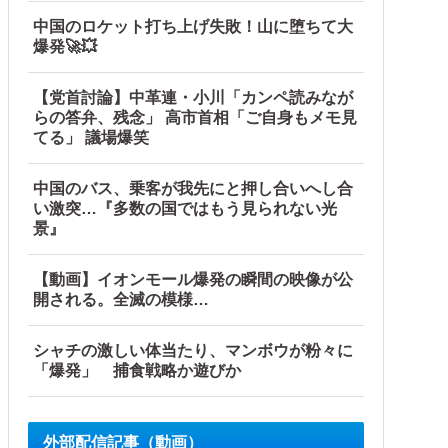
中国のロケット打ち上げ失敗！山に堕ちて大
爆発🚀💥
【党首討論】中革連・小川「カンペ読みなが
らの答弁、残念」 高市首相「ご自身もメモ見
てる」 議場爆笑
中国のバス、乗客が我先にと押し合いへし合
い激突…『多数の国ではもう見られない光
景』
【動画】イオンモール爆発の瞬間の映像が公
開される。全滅の模様…
シャチの激しい体当たり、マンボウが粉々に
「爆発」 捕食戦略か遊びか
外部配信記事（動画）