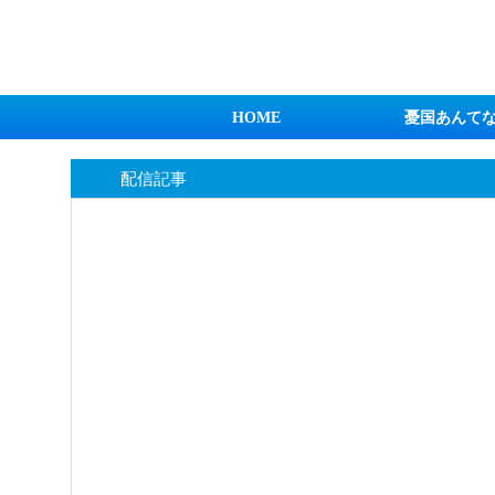
日本第一！ニュース録
HOME
憂国あんて
配信記事