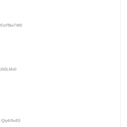
D:JOzPBwTW0
SSXt0LMs0
D:Qty6/9uE0