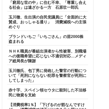
「窮屈な世の中」に住む不幸、「尊重し合え
る社会」は遠ざかる一方 石原壮一郎氏
玉川徹、生出演の自民党議員に「全面的に大
賛成、おっしゃる通り」 消費減税への主張
めぐり
ブランドいちご「いちごさん」の苗2000株
盗まれる
ＮＨＫ職員が番組出演者から性被害、別職場
への復職希望に応じない不適切対応…メディ
ア総局長が陳謝
玉川徹氏、包丁男に発砲した警官の行動につ
いて「死刑にならない犯罪を警察官が死刑に
してしまった」
赤十字、スペイン領セウタに殺到した不法移
民に物資を支給
【消費税率1％】「下げるのが筋なんですけ