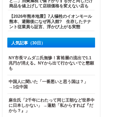
ど…」消費減税で値下がりする分と同じだけ
商品を値上げして店頭価格を変えない店も
ル」＝韓国の反応
【2026年熊本地震】7人犠牲のイオンモール
熊本、避難後になぜ再入館? 生存したテナ
ント従業員ら証言、浮かび上がる実態
産省に報告他
人気記事（30日）
NY市長マムダニ氏無惨！富裕層の流出で1.1
兆円が消える。NYから出て行かないでと懇願
も
中国人に聞いた「一番悪いと思う国は？」
→1位中国
麻生氏「2千年にわたって同じ王朝など世界中
に日本しかない」 →蓮舫「私からすれば『だ
から？』」