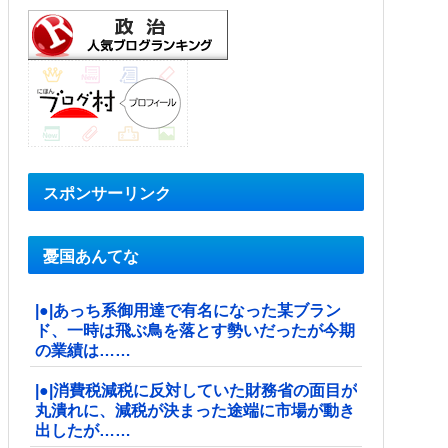
スポンサーリンク
憂国あんてな
|●|あっち系御用達で有名になった某ブラン
ド、一時は飛ぶ鳥を落とす勢いだったが今期
の業績は……
|●|消費税減税に反対していた財務省の面目が
丸潰れに、減税が決まった途端に市場が動き
出したが……