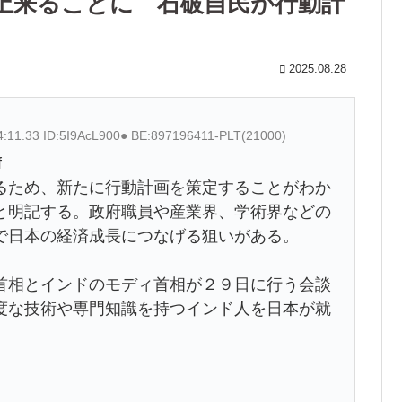
上来ることに 石破自民が行動計
2025.08.28
4:11.33 ID:5I9AcL900● BE:897196411-PLT(21000)
f
るため、新たに行動計画を策定することがわか
と明記する。政府職員や産業界、学術界などの
で日本の経済成長につなげる狙いがある。
首相とインドのモディ首相が２９日に行う会談
度な技術や専門知識を持つインド人を日本が就
。