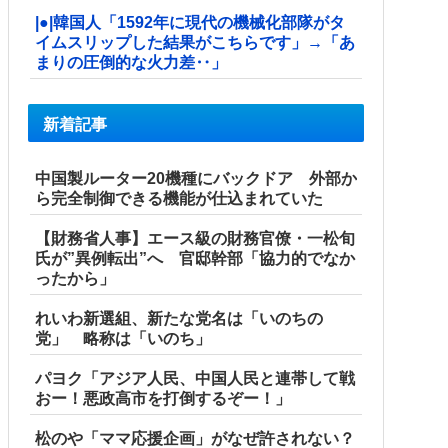
|●|韓国人「1592年に現代の機械化部隊がタ
イムスリップした結果がこちらです」→「あ
まりの圧倒的な火力差‥」
新着記事
中国製ルーター20機種にバックドア 外部か
ら完全制御できる機能が仕込まれていた
【財務省人事】エース級の財務官僚・一松旬
氏が”異例転出”へ 官邸幹部「協力的でなか
ったから」
れいわ新選組、新たな党名は「いのちの
党」 略称は「いのち」
パヨク「アジア人民、中国人民と連帯して戦
おー！悪政高市を打倒するぞー！」
松のや「ママ応援企画」がなぜ許されない？