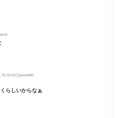
Ij4m0
な
58.70 ID:lGCQewHW0
行くらしいからなぁ