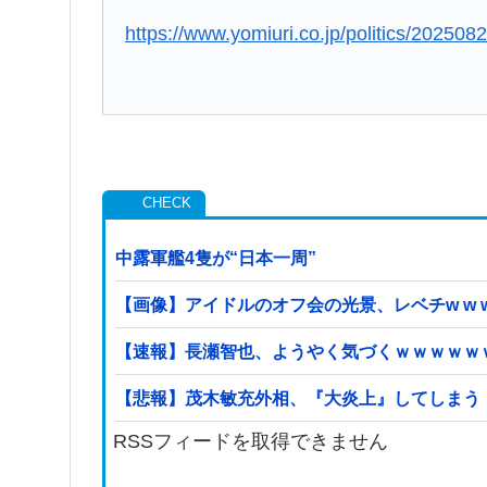
https://www.yomiuri.co.jp/politics/2025
中露軍艦4隻が“日本一周”
【画像】アイドルのオフ会の光景、レベチw w w w w
【速報】長瀬智也、ようやく気づくｗｗｗｗｗ
【悲報】茂木敏充外相、『大炎上』してしまう
RSSフィードを取得できません