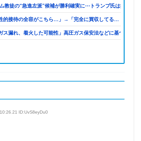
ム教徒の“急進左派”候補が勝利確実に⋯トランプ氏は批判
性的接待の全容がこちら…」→「完全に買収してる…（ブルブ
ガス漏れ、着火した可能性」高圧ガス保安法などに基づき、経
:10:26.21 ID:UvS8eyDu0