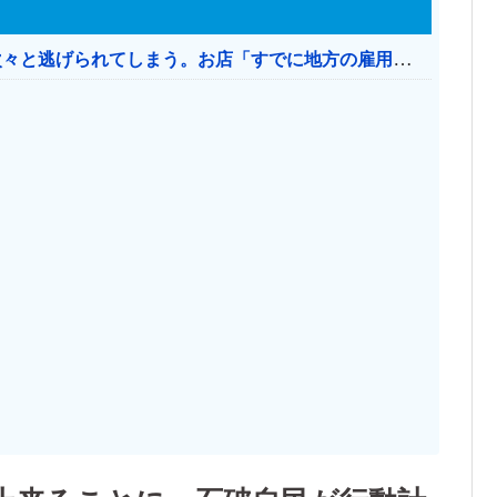
日本のお店、時給1500円でもミャンマー人に次々と逃げられてしまう。お店「すでに地方の雇用は崩壊」