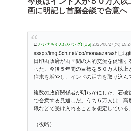
今度はインド人が５０万人以
画に明記し首脳会談で合意へ
1:
パレナちゃん(ジパング) [US]
2025/08/27(水) 15:2
sssp://img.5ch.net/ico/monaazarashi_1.gi
日印両政府が両国間の人的交流を促進す
った。今後５年間の目標を５０万人以上
往来を増やし、インドの活力を取り込ん
複数の政府関係者が明らかにした。石破
で合意する見通しだ。うち５万人は、高
職などで受け入れることを想定している
（後略）