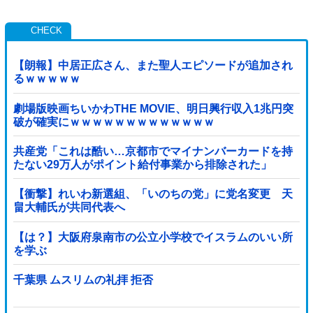
【朗報】中居正広さん、また聖人エピソードが追加され
るｗｗｗｗｗ
劇場版映画ちいかわTHE MOVIE、明日興行収入1兆円突
破が確実にｗｗｗｗｗｗｗｗｗｗｗｗｗ
共産党「これは酷い…京都市でマイナンバーカードを持
たない29万人がポイント給付事業から排除された」
【衝撃】れいわ新選組、「いのちの党」に党名変更 天
畠大輔氏が共同代表へ
【は？】大阪府泉南市の公立小学校でイスラムのいい所
を学ぶ
千葉県 ムスリムの礼拝 拒否