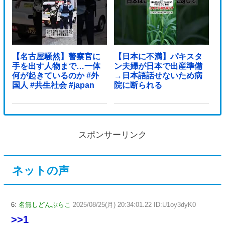
【名古屋騒然】警察官に
【日本に不満】パキスタ
手を出す人物まで…一体
ン夫婦が日本で出産準備
何が起きているのか #外
→日本語話せないため病
国人 #共生社会 #japan
院に断られる
スポンサーリンク
ネットの声
6:
名無しどんぶらこ
2025/08/25(月) 20:34:01.22 ID:U1oy3dyK0
>>1