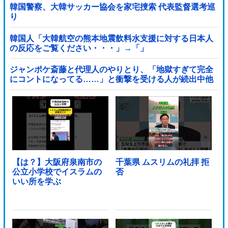
韓国警察、大韓サッカー協会を家宅捜索 代表監督選考巡
り
韓国人「大韓航空の熊本地震飲料水支援に対する日本人
の反応をご覧ください・・・」→「」
ジャンポケ斎藤と代理人のやりとり、「地獄すぎて完全
にコントになってる……」と衝撃を受ける人が続出中他
【は？】大阪府泉南市の
千葉県 ムスリムの礼拝 拒
公立小学校でイスラムの
否
いい所を学ぶ