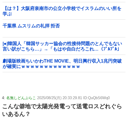
【は？】大阪府泉南市の公立小学校でイスラムのいい所を
学ぶ
千葉県 ムスリムの礼拝 拒否
|●|韓国人「韓国サッカー協会の性接待問題のとんでもない
言い訳がこちら…」→「もはや自白だろこれ…（ﾌﾞﾙﾌﾞﾙ」
＝韓国の反応
劇場版映画ちいかわTHE MOVIE、明日興行収入1兆円突破
が確実にｗｗｗｗｗｗｗｗｗｗｗｗｗ
4:
名無しどんぶらこ
2025/08/25(月) 20:33:29.81 ID:QuQbS6Wq0
こんな僻地で太陽光発電って送電ロスどれぐら
いあるん？