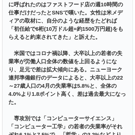
に呼ばれたのはファストフード店の週10時間の
仕事だけだったとSNSで嘆いた。女性は米メデ
ィアの取材に、自分のような経歴をたどれば
「初任給で6桁(10万ドル超=約1500万円超)をも
らえると約束されてきた」と訴えた。
米国ではコロナ禍以降、大卒以上の若者の失
業率が労働人口全体の数値を上回るようにな
り、足元で差は拡大傾向にある。ニューヨーク
連邦準備銀行のデータによると、大卒以上の22
～27歳人口の4月の失業率は5.8%と、全体の
4.0%より1.8ポイント高く、差は過去最大になっ
た。
専攻別では「コンピューターサイエンス」
「コンピューター工学」の若者の失業率がそれ
ぞれ6.1%と7.5%で、「哲学」の3.2%などより