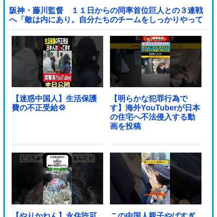
阪神・藤川監督 １１日からの同率首位巨人との３連戦
へ「敵は内にあり。自分たちのチームをしっかりやって
いく」他
【迷惑中国人】生活保護
【明らかな犯罪行為で
費の不正受給💢
す】海外YouTuberが日本
の住宅へ不法侵入する動
画を投稿
【やりかねん】永住許可
この中国人親子やばすぎ