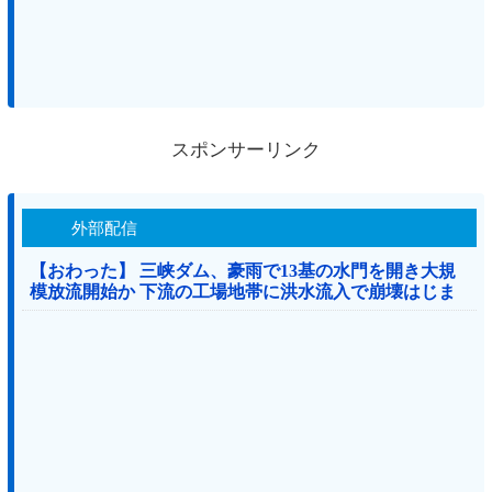
スポンサーリンク
外部配信
【おわった】 三峡ダム、豪雨で13基の水門を開き大規
模放流開始か 下流の工場地帯に洪水流入で崩壊はじま
る