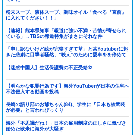
粉末スープ、液体スープ、調味オイル「食べる『直前』
に入れてください！！」
【速報】熊本県知事「報道に強い不満・苦情が寄せられ
ている」→TBSの報道特集がまさにそれな件
「申し訳ないけど絵が完璧すぎて草」と某Youtuberに起
きた悲劇に目撃者騒然、”映え”のために愛車をを停めて
撮影していたら……
【迷惑中国人】生活保護費の不正受給💢
【明らかな犯罪行為です】海外YouTuberが日本の住宅へ
不法侵入する動画を投稿
長崎の語り部のお爺ちゃん(84)、学生に『日本も核武装
が必要』と言われびっくり
海外「不思議だね！」日本の雇用制度の正しさに気づき
始めた欧米に海外が大騒ぎ