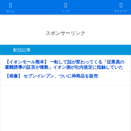
日本第一！ニュース録
ホーム
トップ
サイドバー
スポンサーリンク
配信記事
【イオンモール熊本】 一転して話が変わってくる「従業員の
避難誘導の証言が複数」イオン側が社内規定に抵触していた
疑い
【画像】 セブンイレブン、ついに神商品を販売