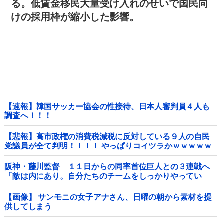
る。低賃金移民大量受け入れのせいで国民向
けの採用枠が縮小した影響。
【速報】韓国サッカー協会の性接待、日本人審判員４人も
調査へ！！！
【悲報】高市政権の消費税減税に反対している９人の自民
党議員が全て判明！！！！ やっぱりコイツラかｗｗｗｗｗ
阪神・藤川監督 １１日からの同率首位巨人との３連戦へ
「敵は内にあり。自分たちのチームをしっかりやってい
く」他
【画像】 サンモニの女子アナさん、日曜の朝から素材を提
供してしまう