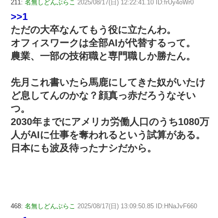
211:
名無しどんぶらこ
2025/08/17(日) 12:22:41.10 ID:frUy4oWr0
>>1
ただの大卒なんてもう役に立たんわ。
オフィスワークは全部AIが代替するって。
農業、一部の技術職と専門職しか勝たん。
先月これ書いたら馬鹿にしてきた奴がいたけ
ど息してんのかな？顔真っ赤だろうなそい
つ。
2030年までにアメリカ労働人口のうち1080万
人がAIに仕事を奪われるという試算がある。
日本にも波及待ったナシだから。
468:
名無しどんぶらこ
2025/08/17(日) 13:09:50.85 ID:HNaJvF660