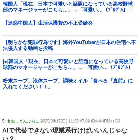
韓国人「現在、日本で可愛いと話題になっている高校野球
部のマネージャーがこちら…」→「可愛い…（ﾌﾞﾙﾌﾞﾙ」＝
韓国の反応
【迷惑中国人】生活保護費の不正受給💢
【明らかな犯罪行為です】海外YouTuberが日本の住宅へ不
法侵入する動画を投稿
|●|韓国人「現在、日本で可愛いと話題になっている高校野
球部のマネージャーがこちら…」→「可愛い…（ﾌﾞﾙﾌﾞﾙ」
＝韓国の反応
粉末スープ、液体スープ、調味オイル「食べる『直前』に
入れてください！！」
5:
名無しどんぶらこ
2025/08/17(日) 11:35:47.69 ID:kANRMxsG0
AIで代替できない現業系行けばいいんじゃな
い？