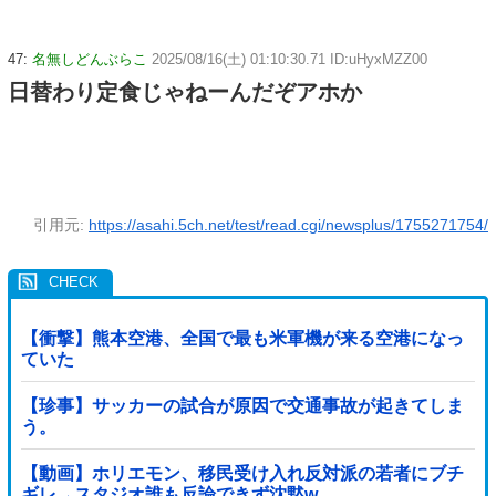
47:
名無しどんぶらこ
2025/08/16(土) 01:10:30.71 ID:uHyxMZZ00
日替わり定食じゃねーんだぞアホか
引用元:
https://asahi.5ch.net/test/read.cgi/newsplus/1755271754/
【衝撃】熊本空港、全国で最も米軍機が来る空港になっ
ていた
【珍事】サッカーの試合が原因で交通事故が起きてしま
う。
【動画】ホリエモン、移民受け入れ反対派の若者にブチ
ギレ→スタジオ誰も反論できず沈黙w