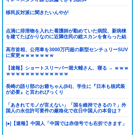
移民反対派に聞きたいんやが
点滴に排泄物を入れた看護師が勤めていた病院、新病棟
を建てたばかりなのに近隣住民の総スカンを食らった結
果……他
高市首相、公用車を3000万円超の新型センチュリーSUV
に変更ｗｗｗｗｗｗｗ
【速報】ショートスリーパー堀大輔さん、寝る → ｗｗｗ
ｗｗｗｗｗｗｗｗｗｗｗｗｗ
長崎の語り部のお爺ちゃん(84)、学生に『日本も核武装
が必要』と言われびっくり
「あきれてモノが言えない」「国を維持できるの？」外
国人の永住許可要件の厳格化で在日中国人の本音は？
|●|【速報】中国人「中国では赤信号でも右折できます」