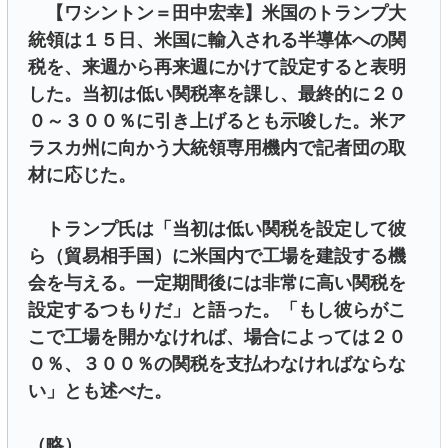
【ワシントン＝田中宏幸】米国のトランプ大
統領は１５日、米国に輸入される半導体への関
税を、来週から再来週にかけて設定すると表明
した。当初は低い関税率を課し、最終的に２０
０～３００％に引き上げるとも示唆した。米ア
ラスカ州に向かう大統領専用機内で記者団の取
材に応じた。
トランプ氏は「当初は低い関税を設定して彼
ら（貿易相手国）に米国内で工場を建設する機
会を与える。一定期間後には非常に高い関税を
設定するつもりだ」と語った。「もし彼らがこ
こで工場を開かなければ、場合によっては２０
０％、３００％の関税を支払わなければならな
い」とも述べた。
（略）