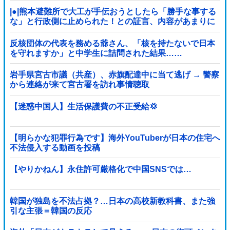
|●|熊本避難所で大工が手伝おうとしたら「勝手な事する
な」と行政側に止められた！との証言、内容があまりに
胡散臭すぎた結果……
反核団体の代表を務める爺さん、「核を持たないで日本
を守れますか」と中学生に詰問された結果……
岩手県宮古市議（共産）、赤旗配達中に当て逃げ → 警察
から連絡が来て宮古署を訪れ事情聴取
【迷惑中国人】生活保護費の不正受給💢
【明らかな犯罪行為です】海外YouTuberが日本の住宅へ
不法侵入する動画を投稿
【やりかねん】永住許可厳格化で中国SNSでは…
韓国が独島を不法占拠？…日本の高校新教科書、また強
引な主張＝韓国の反応