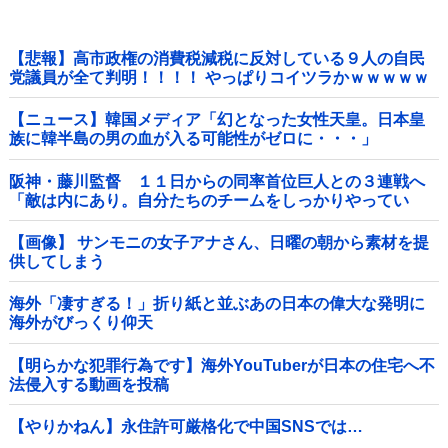
【悲報】高市政権の消費税減税に反対している９人の自民
党議員が全て判明！！！！ やっぱりコイツラかｗｗｗｗｗ
【ニュース】韓国メディア「幻となった女性天皇。日本皇
族に韓半島の男の血が入る可能性がゼロに・・・」
阪神・藤川監督 １１日からの同率首位巨人との３連戦へ
「敵は内にあり。自分たちのチームをしっかりやってい
く」他
【画像】 サンモニの女子アナさん、日曜の朝から素材を提
供してしまう
海外「凄すぎる！」折り紙と並ぶあの日本の偉大な発明に
海外がびっくり仰天
【明らかな犯罪行為です】海外YouTuberが日本の住宅へ不
法侵入する動画を投稿
【やりかねん】永住許可厳格化で中国SNSでは…