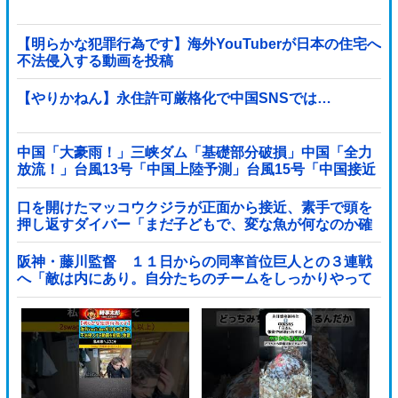
【明らかな犯罪行為です】海外YouTuberが日本の住宅へ
不法侵入する動画を投稿
【やりかねん】永住許可厳格化で中国SNSでは…
中国「大豪雨！」三峡ダム「基礎部分破損」中国「全力
放流！」台風13号「中国上陸予測」台風15号「中国接近
（画像」中国「台風同時上陸！（穀物生産が壊滅危機」
→
口を開けたマッコウクジラが正面から接近、素手で頭を
押し返すダイバー「まだ子どもで、変な魚が何なのか確
かめてるだけ」【海外の反応】
阪神・藤川監督 １１日からの同率首位巨人との３連戦
へ「敵は内にあり。自分たちのチームをしっかりやって
いく」他