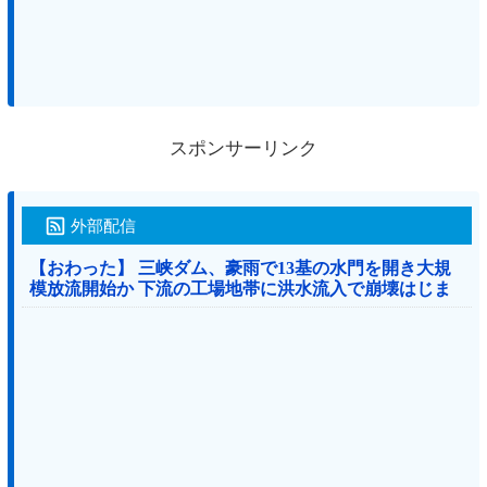
スポンサーリンク
外部配信
【おわった】 三峡ダム、豪雨で13基の水門を開き大規
模放流開始か 下流の工場地帯に洪水流入で崩壊はじま
る