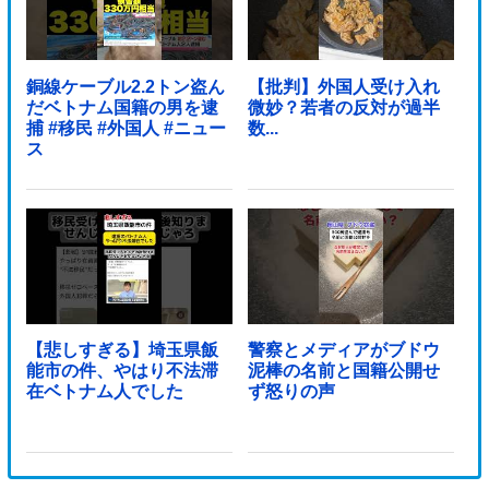
銅線ケーブル2.2トン盗ん
【批判】外国人受け入れ
だベトナム国籍の男を逮
微妙？若者の反対が過半
捕 #移民 #外国人 #ニュー
数...
ス
【悲しすぎる】埼玉県飯
警察とメディアがブドウ
能市の件、やはり不法滞
泥棒の名前と国籍公開せ
在ベトナム人でした
ず怒りの声