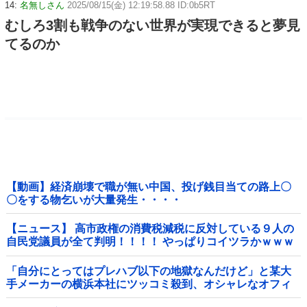
14:
名無しさん
2025/08/15(金) 12:19:58.88 ID:0b5RT
むしろ3割も戦争のない世界が実現できると夢見
てるのか
【動画】経済崩壊で職が無い中国、投げ銭目当ての路上〇
〇をする物乞いが大量発生・・・・
【ニュース】 高市政権の消費税減税に反対している９人の
自民党議員が全て判明！！！！ やっぱりコイツラかｗｗｗ
ｗｗ
「自分にとってはプレハブ以下の地獄なんだけど」と某大
手メーカーの横浜本社にツッコミ殺到、オシャレなオフィ
スに特化してしまった結果……他