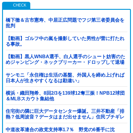
橋下徹＆古市憲寿、中居正広問題でフジ第三者委員会を
批判
【動画】ゴルフ中の嵐を撮影していた男性が雷に打たれ
る事故。
【動画】黒人WNBA選手、白人選手のシュート妨害のた
めジャンピング・ネックブリーカー・ドロップして退場
処分→ロッカールームから「白人特権」と投稿...
サンモニ「永住権は生活の基盤、外国人を締め上げれば
日本人が生きやすくなるは勘違い」
横浜・織田翔希、8回2/3を139球12奪三振！NPB12球団
＆MLBスカウト集結他
住宅街の隣に巨大データセンター爆誕。三井不動産「排
熱？低周波音？データはまだ出せません」住民ブチギレ
中道改革連合の政党支持率1.7％ 野党の6番手に沈