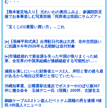
む・・・
【熊本被災地入り】 元れいわの奥田ふみよ、参議院防災
服でお食事楽しむ写真投稿「同席者は笑顔にサムズアッ
プ」
「宝くじの1番賢い買い方」←これ
|●|【長崎平和式典】台湾駐日代表は欠席、非外交団扱い
に抗議※今年2026年も北朝鮮は送付対象
|●|市場総崩れで資金源を失った中国が焦りまくった結
果、全世界の中国系組織が連鎖破綻する可能性が……
減税を潰しにいった財務省エース2人、岸田と菅の後ろ盾
があるから地位は安泰だと信じていたら……
沖縄知事選、公職選挙法違反でポスターやのぼり旗367
件に撤去命令 玉城デニー氏（現職）200件、古謝玄太
氏 149件、下地幹郎氏 16件、比嘉隆...
銅線ケーブル2.2トン盗んだベトナム国籍の男を逮捕 #移
民 #外国人 #ニュース