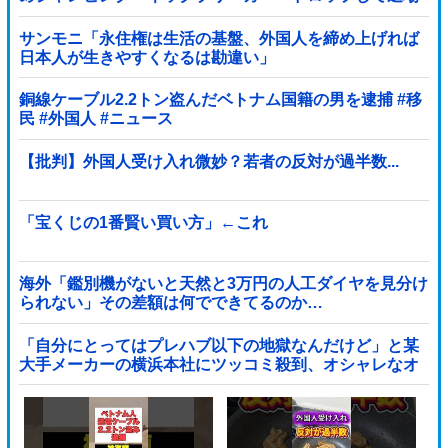
処分→ロッカールームから「白人特権」と投稿...
サンモニ「永住権は生活の基盤、外国人を締め上げれば
日本人が生きやすくなるは勘違い」
銅線ケーブル2.2トン盗んだベトナム国籍の男を逮捕 #移
民 #外国人 #ニュース
【批判】外国人受け入れ微妙？若者の反対が過半数...
「宝くじの1番賢い買い方」←これ
海外「鑑別機がないと天然と3万円の人工ダイヤを見分け
られない」その差額は何でできてるのか…
「自分にとってはプレハブ以下の地獄なんだけど」と某
大手メーカーの横浜本社にツッコミ殺到、オシャレなオ
フィスに特化してしまった結果……他