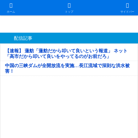
日本第一！ニュース録
ホーム
トップ
サイドバー
配信記事
【速報】 蓮舫「蓮舫だから叩いて良いという報道」 ネット
「高市だから叩いて良いをやってるのがお前だろ」
中国の三峡ダムが全開放流を実施…長江流域で深刻な洪水被
害！