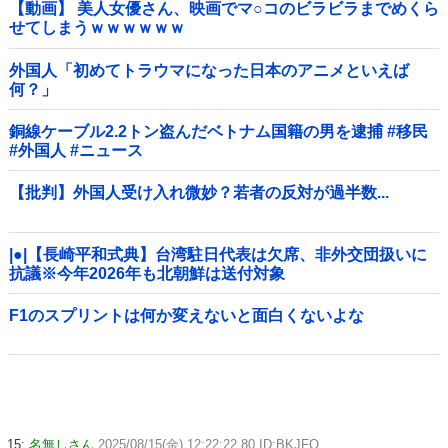
【動画】 美人女優さん、映画でマ○コのビラビラまでめくら
せてしまうｗｗｗｗｗｗ
外国人「初めてトラウマになった日本のアニメといえば
何？」
銅線ケーブル2.2トン盗んだベトナム国籍の男を逮捕 #移民
#外国人 #ニュース
【批判】外国人受け入れ微妙？若者の反対が過半数...
|●|【長崎平和式典】台湾駐日代表は欠席、非外交団扱いに
抗議※今年2026年も北朝鮮は送付対象
F1のスプリントは何か変えないと面白くないよな
15:
名無しさん
2025/08/15(金) 12:22:22.80 ID:BKJFO