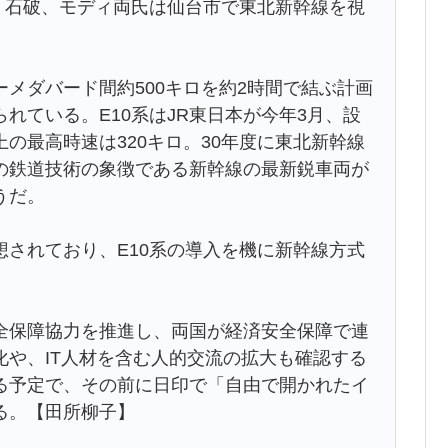
る。石破、モディ両氏は仙台市で東北新幹線を視
メダバード間約500キロを約2時間で結ぶ計画
れている。E10系はJR東日本が今年3月、設
の最高時速は320キロ。30年度に東北新幹線
の鉄道技術の象徴である新幹線の最新鋭車両が
うだ。
されており、E10系の導入を機に新幹線方式
保障協力を推進し、両国が経済安全保障で連
や、IT人材を含む人的交流の拡大も確認する
る予定で、その前に日印で「自由で開かれたイ
る。【田所柳子】