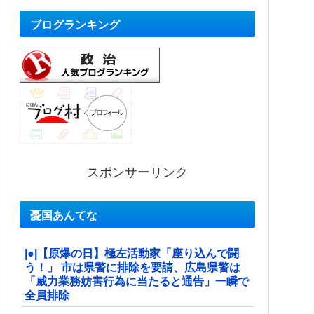
ブログランキング
スポンサーリンク
憂国あんてな
|●|【原爆の日】極左活動家「座り込んで闘
う！」 市は県警に排除を要請、広島県警は
「威力業務妨害行為に当たると通告」一瞬で
全員排除