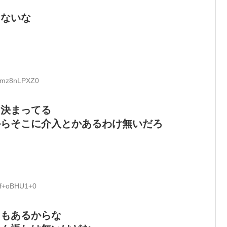
こないな
D:mz8nLPXZ0
に決まってる
からそこに介入とかあるわけ無いだろ
D:f+oBHU1+0
国もあるからな