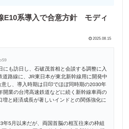
E10系導入で合意方針 モディ
2025.08.15
JoS9
日にも訪日し、石破茂首相と会談する調整に入
鉄道路線に、JR東日本が東北新幹線用に開発中
合意し、導入時期は日印でほぼ同時期の2030年
7年開業の台湾高速鉄道などに続く新幹線車両の
口増と経済成長が著しいインドとの関係強化に
3年5月以来だが、両国首脳の相互往来の枠組