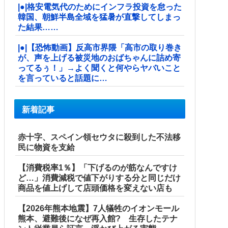
|●|格安電気代のためにインフラ投資を怠った
韓国、朝鮮半島全域を猛暑が直撃してしまっ
た結果……
|●|【恐怖動画】反高市界隈「高市の取り巻き
が、声を上げる被災地のおばちゃんに詰め寄
ってるぅ！」→よく聞くと何やらヤバいこと
を言っていると話題に…
新着記事
赤十字、スペイン領セウタに殺到した不法移
民に物資を支給
【消費税率1％】「下げるのが筋なんですけ
ど…」消費減税で値下がりする分と同じだけ
商品を値上げして店頭価格を変えない店も
【2026年熊本地震】7人犠牲のイオンモール
熊本、避難後になぜ再入館? 生存したテナ