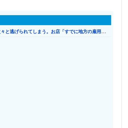
日本のお店、時給1500円でもミャンマー人に次々と逃げられてしまう。お店「すでに地方の雇用は崩壊」