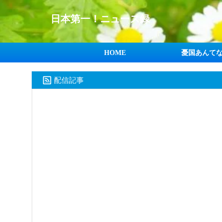
日本第一！ニュース録
HOME
憂国あんて
配信記事