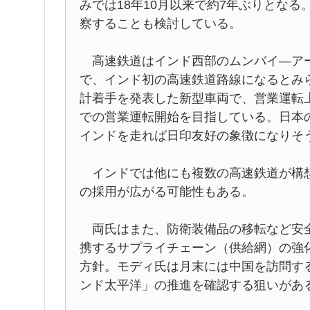
みでは18年10月以来で約7年ぶりとな
察することも検討している。
高速鉄道はインド西部のムンバイ―アー
で、インド初の高速鉄道路線になるとみら
計着手を発表した新型車両で、営業運転上
での営業運転開始を目指している。日本
インドを走れば日印友好の象徴になりそ
インドでは他にも複数の高速鉄道が構想
の採用が広がる可能性もある。
両氏はまた、防衛装備品の移転など安全
携するサプライチェーン（供給網）の強化
方針。モディ氏は月末には中国を訪問す
ンド太平洋」の推進を確認する狙いがあ