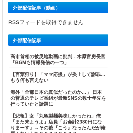
外部配信記事（動画）
RSSフィードを取得できません
外部配信記事
高市首相の被災地動画に批判…木原官房長官
「BGMも情報発信の一つ」
【言葉狩り】「ママ応援」が炎上して謝罪…
もう何も言えない
海外「全部日本の真似だったのか…」 日本
の普通のテレビ番組が最新SNSの数十年先を
行っていたと話題に
【悲報】女「丸亀製麺美味しかったね」俺
「また来ようよ」店員「お会計2380円にな
りまーす」→その後『こう』なったんだが俺