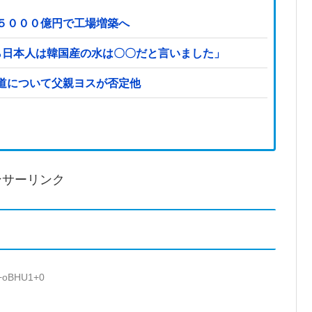
５０００億円で工場増築へ
ら日本人は韓国産の水は〇〇だと言いました」
道について父親ヨスが否定他
ンサーリンク
f+oBHU1+0