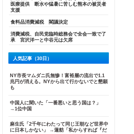
医療提供 断水や猛暑に苦しむ熊本の被災者
支援
食料品消費減税 閣議決定
消費減税、自民党臨時総務会で全会一致で了
承 宮沢洋一と中谷元は欠席
人気記事（30日）
NY市長マムダニ氏無惨！富裕層の流出で1.1
兆円が消える。NYから出て行かないでと懇願
も
…
中国人に聞いた「一番悪いと思う国は？」
→1位中国
怒り爆発
麻生氏「2千年にわたって同じ王朝など世界中
に日本しかない」 →蓮舫「私からすれば『だ