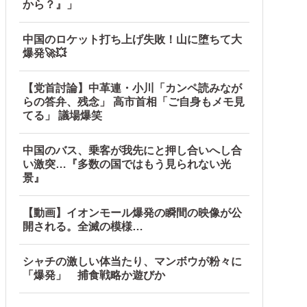
から？』」
中国のロケット打ち上げ失敗！山に堕ちて大
爆発🚀💥
【党首討論】中革連・小川「カンペ読みなが
らの答弁、残念」 高市首相「ご自身もメモ見
てる」 議場爆笑
中国のバス、乗客が我先にと押し合いへし合
い激突…『多数の国ではもう見られない光
景』
【動画】イオンモール爆発の瞬間の映像が公
開される。全滅の模様…
シャチの激しい体当たり、マンボウが粉々に
「爆発」 捕食戦略か遊びか