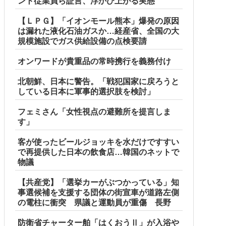
ント従業員ら証言、浮かび上がる実態
【ＬＰＧ】「イオンモール熊本」爆発の原因
は漏れた液化石油ガスか…経産省、全国の大
規模施設でガス供給設備の点検要請
オンワードが貴重品の常時携行を義務付け
北朝鮮、日本に警告。「戦犯国家に戻ろうと
している日本に軍事的選択肢を検討」
フェミさん「女性視点の避難所を提言しま
す」
客が使ったビールジョッキを水だけですすい
で再提供した日本の飲食店…韓国のネットで
物議
【共産党】「選挙カーがぶつかっている」知
事選候補を支援する団体の街宣車が道路左側
の電柱に衝突 県議と運動員が重傷 長野
防衛省チャーター舶「はくおうⅡ」が入浴や