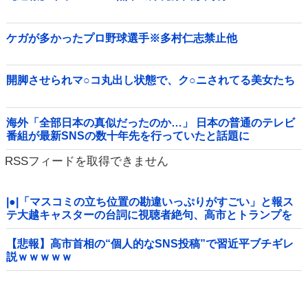
ケガが多かったプロ野球選手※多村仁志禁止他
開脚させられマ○コ丸出し状態で、ク○ニされてる美女たち
海外「全部日本の真似だったのか…」 日本の普通のテレビ
番組が最新SNSの数十年先を行っていたと話題に
RSSフィードを取得できません
|●|「マスコミの立ち位置の勘違いっぷりがすごい」と報ス
テ大越キャスターの台詞に視聴者絶句、高市とトランプを
同列視させようという思惑がひしひしと
【悲報】高市首相の“個人的なSNS投稿”で習近平ブチギレ
説ｗｗｗｗｗ