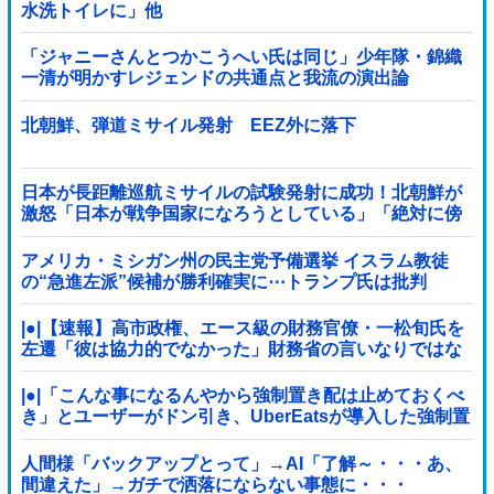
水洗トイレに」他
「ジャニーさんとつかこうへい氏は同じ」少年隊・錦織
一清が明かすレジェンドの共通点と我流の演出論
北朝鮮、弾道ミサイル発射 EEZ外に落下
日本が長距離巡航ミサイルの試験発射に成功！北朝鮮が
激怒「日本が戦争国家になろうとしている」「絶対に傍
観しない、必ず後悔させる」
アメリカ・ミシガン州の民主党予備選挙 イスラム教徒
の“急進左派”候補が勝利確実に⋯トランプ氏は批判
|●|【速報】高市政権、エース級の財務官僚・一松旬氏を
左遷「彼は協力的でなかった」財務省の言いなりではな
いことが判明
|●|「こんな事になるんやから強制置き配は止めておくべ
き」とユーザーがドン引き、UberEatsが導入した強制置
き配が起こしたのは……
人間様「バックアップとって」→AI「了解～・・・あ、
間違えた」→ガチで洒落にならない事態に・・・