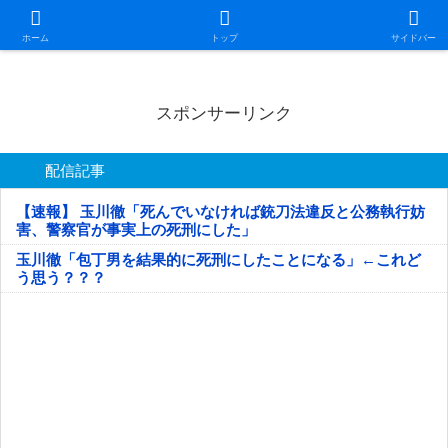
日本第一！ニュース録
ホーム
トップ
サイドバー
スポンサーリンク
配信記事
【速報】 玉川徹「死んでいなければ銃刀法違反と公務執行妨
害、警察官が事実上の死刑にした」
玉川徹「包丁男を結果的に死刑にしたことになる」←これど
う思う？？？