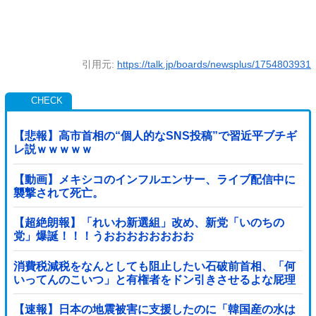
引用元:
https://talk.jp/boards/newsplus/1754803931
【悲報】高市首相の“個人的なSNS投稿”で習近平ブチギ
レ説ｗｗｗｗｗ
【動画】メキシコのインフルエンサー、ライブ配信中に
襲撃されて死亡。
【超絶朗報】「れいわ新選組」改め、新党「いのちの
党」爆誕！！！うおおおおおおおお
消費税減税をなんとしても阻止したい石破前首相、「何
いってんのこいつ」と有権者をドン引きさせるよな屁理
屈を……
【速報】日本の地震被害に支援したのに「韓国産の水は