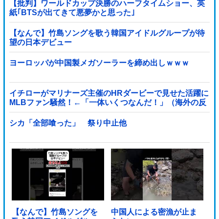
【批判】ワールドカップ決勝のハーフタイムショー、英
紙｢BTSが出てきて悪夢かと思った｣
【なんで】竹島ソングを歌う韓国アイドルグループが待
望の日本デビュー
ヨーロッパが中国製メガソーラーを締め出しｗｗｗ
イチローがマリナーズ主催のHRダービーで見せた活躍に
MLBファン騒然！←「一体いくつなんだ！」（海外の反
応）
シカ「全部喰った」 祭り中止他
【なんで】竹島ソングを
中国人による密漁が止ま