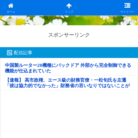
日本第一！ニュース録
ホーム
トップ
サイドバー
スポンサーリンク
配信記事
中国製ルーター20機種にバックドア 外部から完全制御できる
機能が仕込まれていた
【速報】 高市政権、エース級の財務官僚・一松旬氏を左遷
「彼は協力的でなかった」財務省の言いなりではないことが
判明