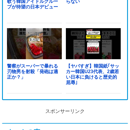
歌う韓国アイドルグルー
らない
プが待望の日本デビュー
警察がスーパーで暴れる
【ヤバすぎ】韓国紙｢サッ
刃物男を射殺「発砲は適
カー韓国U23代表、2歳若
正か？」
い日本に負けると歴史的
屈辱｣
スポンサーリンク