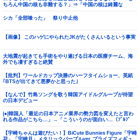
ちろん中国の核も非難する？」⇒「中国の核は綺麗な
核！」
シカ「全部喰った」 祭り中止他
【画像】 このハゲにやられたJKがたくさんいるという事実
大地震が起きても手術をやり遂げる日本の医療チーム、海
外でも凄すぎると絶賛
【批判】ワールドカップ決勝のハーフタイムショー、英紙
｢BTSが出てきて悪夢かと思った｣
【なんで】竹島ソングを歌う韓国アイドルグループが待望
の日本デビュー
|●|韓国人「最近の日本アニメ業界の勢力図を変えたと言わ
れる作品がこちら…」→「こういうのが面白い…（ﾌﾞﾙﾌﾞ
ﾙ」＝韓国の反応
【宇崎ちゃんは遊びたい！】BiCute Bunnies Figure「宇崎
花」「宇崎月」メタリックパープルver. プライズフィギュ