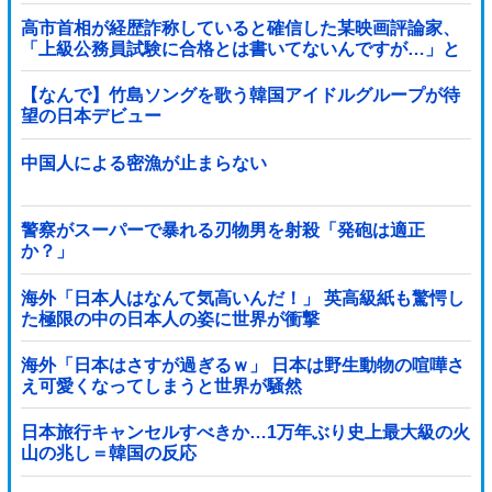
高市首相が経歴詐称していると確信した某映画評論家、
「上級公務員試験に合格とは書いてないんですが…」と
ツッコミを受けまくり……
【なんで】竹島ソングを歌う韓国アイドルグループが待
望の日本デビュー
中国人による密漁が止まらない
警察がスーパーで暴れる刃物男を射殺「発砲は適正
か？」
海外「日本人はなんて気高いんだ！」 英高級紙も驚愕し
た極限の中の日本人の姿に世界が衝撃
海外「日本はさすが過ぎるｗ」 日本は野生動物の喧嘩さ
え可愛くなってしまうと世界が騒然
日本旅行キャンセルすべきか…1万年ぶり史上最大級の火
山の兆し＝韓国の反応