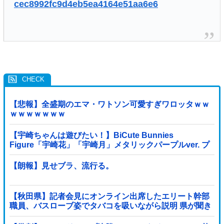
cec8992fc9d4eb5ea4164e51aa6e6
【悲報】全盛期のエマ・ワトソン可愛すぎワロッタｗｗ
ｗｗｗｗｗｗｗ
【宇崎ちゃんは遊びたい！】BiCute Bunnies
Figure「宇崎花」「宇崎月」メタリックパープルver. プ
ライズフィギュア【ラウンドワン限定で展開決定】
【朗報】見せブラ、流行る。
【秋田県】記者会見にオンライン出席したエリート幹部
職員、バスローブ姿でタバコを吸いながら説明 県が聞き
取りへ