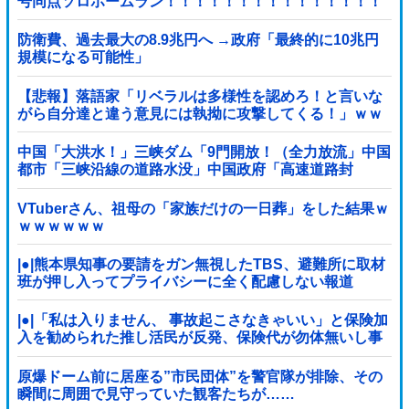
号同点ソロホームラン！！！！！！！！！！！！！！！
他
防衛費、過去最大の8.9兆円へ →政府「最終的に10兆円
規模になる可能性」
【悲報】落語家「リベラルは多様性を認めろ！と言いな
がら自分達と違う意見には執拗に攻撃してくる！」ｗｗ
ｗｗｗｗｗｗｗｗｗｗｗｗ
中国「大洪水！」三峡ダム「9門開放！（全力放流」中国
都市「三峡沿線の道路水没」中国政府「高速道路封
鎖！」中国ダム「緊急放流に合わせて開門（土砂崩れ発
生」→
VTuberさん、祖母の「家族だけの一日葬」をした結果ｗ
ｗｗｗｗｗｗ
|●|熊本県知事の要請をガン無視したTBS、避難所に取材
班が押し入ってプライバシーに全く配慮しない報道
を……
|●|「私は入りません、 事故起こさなきゃいい」と保険加
入を勧められた推し活民が反発、保険代が勿体無いし事
故起こしたとして……
原爆ドーム前に居座る”市民団体”を警官隊が排除、その
瞬間に周囲で見守っていた観客たちが……