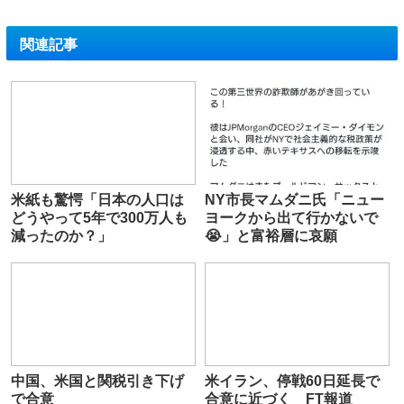
関連記事
米紙も驚愕「日本の人口は
NY市長マムダニ氏「ニュー
どうやって5年で300万人も
ヨークから出て行かないで
減ったのか？」
😭」と富裕層に哀願
中国、米国と関税引き下げ
米イラン、停戦60日延長で
で合意
合意に近づく FT報道