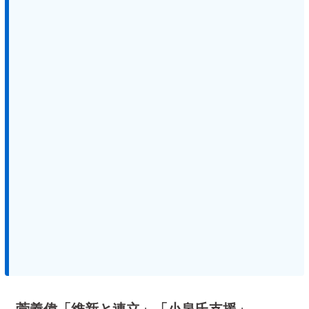
菅義偉「維新と連立」「小泉氏支援」