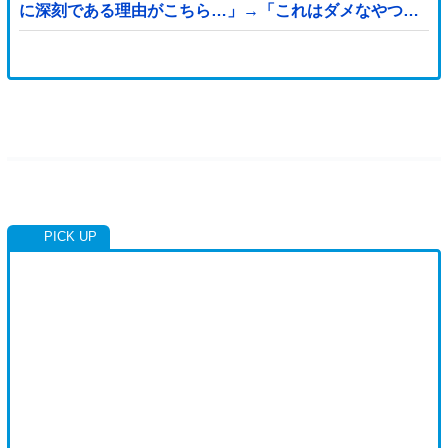
動したはずだ」【熊本地震】
に深刻である理由がこちら…」→「これはダメなやつ…
（ブルブル」＝韓国の反応