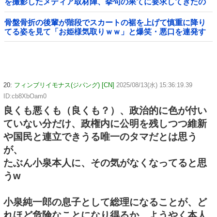
を撮影したメディア取材陣、挙句の果てに要求してきたの
は……
骨盤骨折の後輩が階段でスカートの裾を上げて慎重に降り
てる姿を見て「お姫様気取りｗｗ」と爆笑・悪口を連発す
る社内彼女！事故背景を知りながらマウントと嫉妬で嘲笑
する性根の汚さに一気に冷めた・・・
20:
フィンブリイモナス(ジパング) [CN]
2025/08/13(水) 15:36:19.39
ID:cb8XbOam0
良くも悪くも（良くも？）、政治的に色が付い
ていない分だけ、政権内に公明を残しつつ維新
や国民と連立できうる唯一のタマだとは思う
が、
たぶん小泉本人に、その気がなくなってると思
うw
小泉純一郎の息子として総理になることが、ど
れほど危険なことになり得るか、ようやく本人