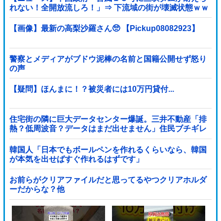
れない！全開放流しろ！」⇒ 下流域の街が壊滅状態ｗｗ
ｗｗｗ
【画像】最新の高梨沙羅さん🥺 【Pickup08082923】
警察とメディアがブドウ泥棒の名前と国籍公開せず怒り
の声
【疑問】ほんまに！？被災者には10万円貸付...
住宅街の隣に巨大データセンター爆誕。三井不動産「排
熱？低周波音？データはまだ出せません」住民ブチギレ
韓国人「日本でもボールペンを作れるくらいなら、韓国
が本気を出せばすぐ作れるはずです」
お前らがクリアファイルだと思ってるやつクリアホルダ
ーだからな？他