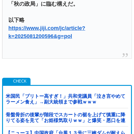
「秋の政局」に臨む構えだ。
以下略
https://www.jiji.com/jc/article?
k=2025081200596&g=pol
米国民「ブリトー高すぎ！」共和党議員「泣き言やめて
ラーメン食え」→副大統領まで参戦ｗｗｗ
骨盤骨折の後輩が階段でスカートの裾を上げて慎重に降
りてる姿を見て「お姫様気取りｗｗ」と爆笑・悪口を連
発する社内彼女！事故背景を知りながらマウントと嫉妬
で嘲笑する性根の汚さに一気に冷めた・・・
【ニュース】中国政府「台風１３号に三峡ダムが耐えら