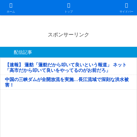
日本第一！ニュース録
ホーム
トップ
サイドバー
スポンサーリンク
配信記事
【速報】 蓮舫「蓮舫だから叩いて良いという報道」 ネット
「高市だから叩いて良いをやってるのがお前だろ」
中国の三峡ダムが全開放流を実施…長江流域で深刻な洪水被
害！