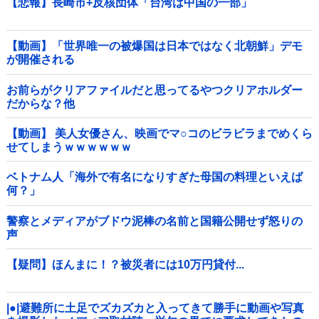
【悲報】長崎市+反核団体「台湾は中国の一部」
【動画】「世界唯一の被爆国は日本ではなく北朝鮮」デモ
が開催される
お前らがクリアファイルだと思ってるやつクリアホルダー
だからな？他
【動画】 美人女優さん、映画でマ○コのビラビラまでめくら
せてしまうｗｗｗｗｗｗ
ベトナム人「海外で有名になりすぎた母国の料理といえば
何？」
警察とメディアがブドウ泥棒の名前と国籍公開せず怒りの
声
【疑問】ほんまに！？被災者には10万円貸付...
|●|避難所に土足でズカズカと入ってきて勝手に動画や写真