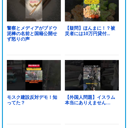
警察とメディアがブドウ
【疑問】ほんまに！？被
泥棒の名前と国籍公開せ
災者には10万円貸付...
ず怒りの声
モスク建設反対デモ！知
【外国人問題】イスラム
ってた？
本当にありえません…