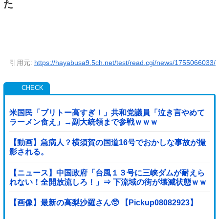
た
引用元:
https://hayabusa9.5ch.net/test/read.cgi/news/1755066033/
米国民「ブリトー高すぎ！」共和党議員「泣き言やめて
ラーメン食え」→副大統領まで参戦ｗｗｗ
【動画】急病人？横須賀の国道16号でおかしな事故が撮
影される。
【ニュース】中国政府「台風１３号に三峡ダムが耐えら
れない！全開放流しろ！」⇒ 下流域の街が壊滅状態ｗｗ
ｗｗｗ
【画像】最新の高梨沙羅さん🥺 【Pickup08082923】