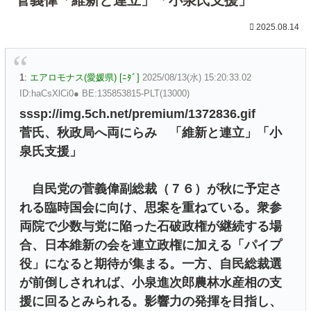
2025.08.14
1:
エアロモナス(愛媛県) [ﾆﾀﾞ]
2025/08/13(水) 15:20:33.02
ID:haCsXlCi0● BE:135853815-PLT(13000)
sssp://img.5ch.net/premium/1372836.gif
菅氏、秋政局へ両にらみ 「維新と連立」「小
泉氏支援」
自民党の菅義偉副総裁（７６）が秋に予定さ
れる臨時国会に向け、思案を重ねている。衆参
両院で少数与党に陥った石破政権が継続する場
合、日本維新の会を連立政権に加える「パイプ
役」になると期待が集まる。一方、自民総裁選
が前倒しされれば、小泉進次郎農林水産相の支
援に回るとみられる。影響力の発揮を目指し、