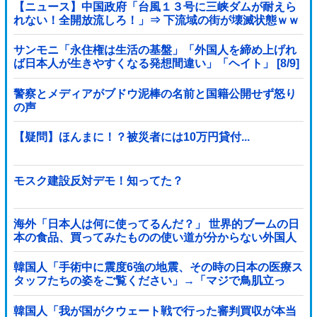
【ニュース】中国政府「台風１３号に三峡ダムが耐えら
れない！全開放流しろ！」⇒ 下流域の街が壊滅状態ｗｗ
ｗｗｗ
サンモニ「永住権は生活の基盤」「外国人を締め上げれ
ば日本人が生きやすくなる発想間違い」「ヘイト」 [8/9]
警察とメディアがブドウ泥棒の名前と国籍公開せず怒り
の声
【疑問】ほんまに！？被災者には10万円貸付...
モスク建設反対デモ！知ってた？
海外「日本人は何に使ってるんだ？」 世界的ブームの日
本の食品、買ってみたものの使い道が分からない外国人
が続出
韓国人「手術中に震度6強の地震、その時の日本の医療ス
タッフたちの姿をご覧ください」→「マジで鳥肌立っ
た」「こういう姿は韓国も見習わないと」「あんな状況
なら日本だけではなく韓国の医療関係者も同じように行
韓国人「我が国がクウェート戦で行った審判買収が本当