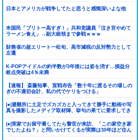
日本とアメリカが戦争してたと思うと感慨深いよな他
米国民「ブリトー高すぎ！」共和党議員「泣き言やめて
ラーメン食え」→副大統領まで参戦ｗｗｗ
財務省の超エリート一松旬、高市減税の反対勢力として
左遷
K-POPアイドルの約半数が3年後には姿を消す…損益分
岐点突破は4％未満
【速報】 斎藤知事、宣戦布告「数十年に渡るその場しの
ぎの不適切会計、私の代でケリをつける」
|●|避難所に土足でズカズカと入ってきて勝手に動画や写
真を撮影したメディア取材陣、挙句の果てに要求してき
たのは……
|●|実家でお留守番してたら警官が来訪、「この家空き家
でしたよね？」と問いかけてくるが実際は30年ほど住ん
でおり……