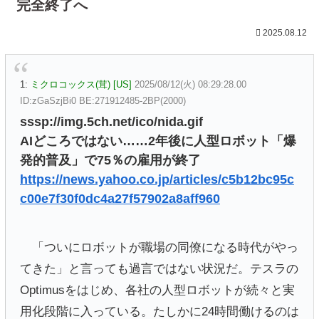
完全終了へ
2025.08.12
1:
ミクロコックス(茸) [US]
2025/08/12(火) 08:29:28.00
ID:zGaSzjBi0 BE:271912485-2BP(2000)
sssp://img.5ch.net/ico/nida.gif
AIどころではない……2年後に人型ロボット「爆
発的普及」で75％の雇用が終了
https://news.yahoo.co.jp/articles/c5b12bc95c
c00e7f30f0dc4a27f57902a8aff960
「ついにロボットが職場の同僚になる時代がやっ
てきた」と言っても過言ではない状況だ。テスラの
Optimusをはじめ、各社の人型ロボットが続々と実
用化段階に入っている。たしかに24時間働けるのは