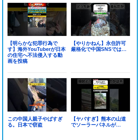
【明らかな犯罪行為で
【やりかねん】永住許可
す】海外YouTuberが日本
厳格化で中国SNSでは…
の住宅へ不法侵入する動
画を投稿
この中国人親子やばすぎ
【ヤバすぎ】熊本の山道
る。日本で窃盗
でソーラーパネルが…