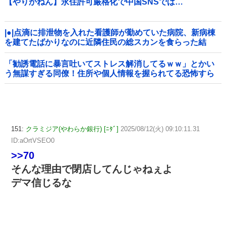
【やりかねん】永住許可厳格化で中国SNSでは…
|●|点滴に排泄物を入れた看護師が勤めていた病院、新病棟
を建てたばかりなのに近隣住民の総スカンを食らった結
果……
「勧誘電話に暴言吐いてストレス解消してるｗｗ」とかい
う無謀すぎる同僚！住所や個人情報を握られてる恐怖すら
理解できない頭の弱さに絶句
151:
クラミジア(やわらか銀行) [ﾆﾀﾞ]
2025/08/12(火) 09:10:11.31
ID:aOrtVSEO0
>>70
そんな理由で閉店してんじゃねぇよ
デマ信じるな