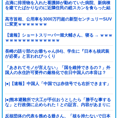
点滴に排泄物を入れた看護師が勤めていた病院、新病棟
を建てたばかりなのに近隣住民の総スカンを食らった結
果……他
高市首相、公用車を3000万円超の新型センチュリーSUV
に変更ｗｗｗｗｗｗｗ
【速報】ショートスリーパー堀大輔さん、寝る → ｗｗｗ
ｗｗｗｗｗｗｗｗｗｗｗｗｗ
長崎の語り部のお爺ちゃん(84)、学生に『日本も核武装
が必要』と言われびっくり
「あきれてモノが言えない」「国を維持できるの？」外
国人の永住許可要件の厳格化で在日中国人の本音は？
|●|【速報】中国人「中国では赤信号でも右折できます」
|●|熊本避難所で大工が手伝おうとしたら「勝手な事する
な」と行政側に止められた！との証言、内容があまりに
胡散臭すぎた結果……
反核団体の代表を務める爺さん、「核を持たないで日本