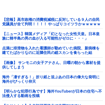
【悲報】高市政権の消費税減税に反対している９人の自民
党議員が全て判明！！！！ やっぱりコイツラかｗｗｗｗｗ
【ニュース】韓国メディア「幻となった女性天皇。日本皇
族に韓半島の男の血が入る可能性がゼロに・・・」
点滴に排泄物を入れた看護師が勤めていた病院、新病棟を
建てたばかりなのに近隣住民の総スカンを食らった結
果……他
【画像】 サンモニの女子アナさん、日曜の朝から素材を提
供してしまう
海外「凄すぎる！」折り紙と並ぶあの日本の偉大な発明に
海外がびっくり仰天
【明らかな犯罪行為です】海外YouTuberが日本の住宅へ不
法侵入する動画を投稿