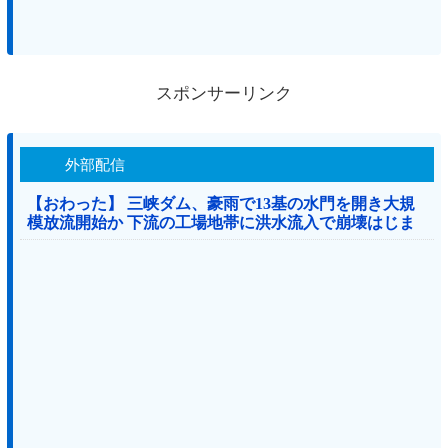
スポンサーリンク
外部配信
【おわった】 三峡ダム、豪雨で13基の水門を開き大規
模放流開始か 下流の工場地帯に洪水流入で崩壊はじま
る