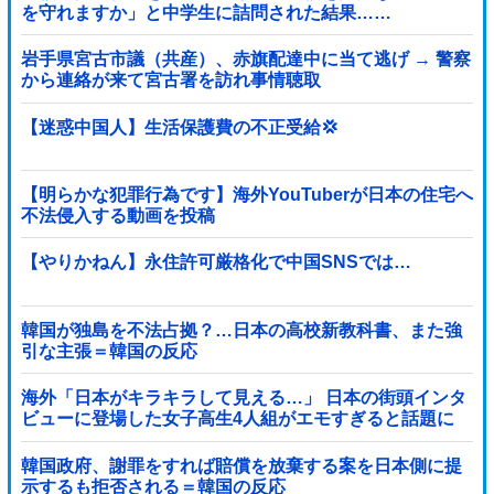
を守れますか」と中学生に詰問された結果……
岩手県宮古市議（共産）、赤旗配達中に当て逃げ → 警察
から連絡が来て宮古署を訪れ事情聴取
【迷惑中国人】生活保護費の不正受給💢
【明らかな犯罪行為です】海外YouTuberが日本の住宅へ
不法侵入する動画を投稿
【やりかねん】永住許可厳格化で中国SNSでは…
韓国が独島を不法占拠？…日本の高校新教科書、また強
引な主張＝韓国の反応
海外「日本がキラキラして見える…」 日本の街頭インタ
ビューに登場した女子高生4人組がエモすぎると話題に
韓国政府、謝罪をすれば賠償を放棄する案を日本側に提
示するも拒否される＝韓国の反応