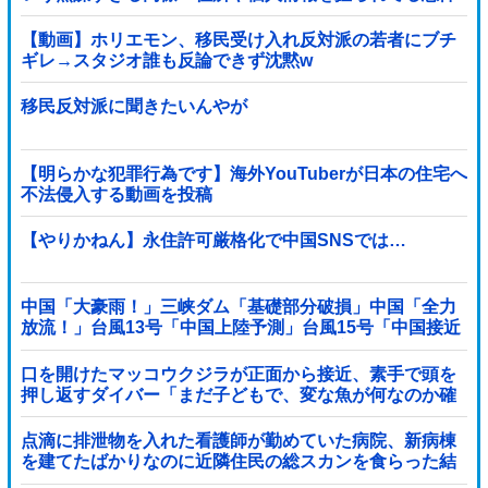
すら理解できない頭の弱さに絶句
【動画】ホリエモン、移民受け入れ反対派の若者にブチ
ギレ→スタジオ誰も反論できず沈黙w
移民反対派に聞きたいんやが
【明らかな犯罪行為です】海外YouTuberが日本の住宅へ
不法侵入する動画を投稿
【やりかねん】永住許可厳格化で中国SNSでは…
中国「大豪雨！」三峡ダム「基礎部分破損」中国「全力
放流！」台風13号「中国上陸予測」台風15号「中国接近
（画像」中国「台風同時上陸！（穀物生産が壊滅危機」
→
口を開けたマッコウクジラが正面から接近、素手で頭を
押し返すダイバー「まだ子どもで、変な魚が何なのか確
かめてるだけ」【海外の反応】
点滴に排泄物を入れた看護師が勤めていた病院、新病棟
を建てたばかりなのに近隣住民の総スカンを食らった結
果……他