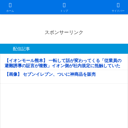
日本第一！ニュース録
ホーム
トップ
サイドバー
スポンサーリンク
配信記事
【イオンモール熊本】 一転して話が変わってくる「従業員の
避難誘導の証言が複数」イオン側が社内規定に抵触していた
疑い
【画像】 セブンイレブン、ついに神商品を販売